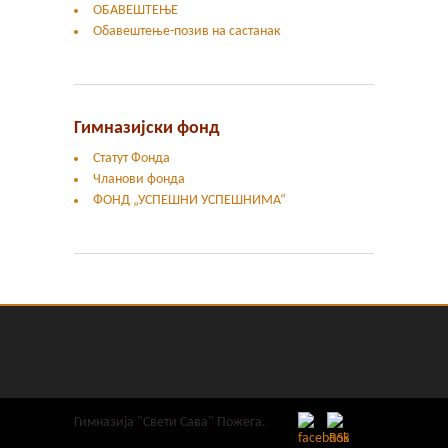
ОБАВЕШТЕЊЕ
Обавештење-позив на састанак
Гимназијски фонд
Статут Фонда
Чланови фонда
ФОНД „УСПЕШНИ УСПЕШНИМА“
Гимназија "Свети Сава" Пожега.