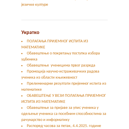
језичке културе
Укратко
ПОЛАГАЊА ПРИЈЕМНОГ ИСПИТА ИЗ
МАТЕМАТИКЕ
Обавештење о покретању поступка избора
уџбеника
Обавештење ученицима првог разреда
Промоција научно-истраживачких радова
ученика из области књижевност
Прелиминарни резултати пријемног испита из
математике
ОБАВЕШТЕЊЕ У ВЕЗИ ПОЛАГАЊА ПРИЈЕМНОГ
ИСПИТА ИЗ МАТЕМАТИКЕ
Oбавештење за пријаве за упис ученика у
одељење ученика са посебним способностима за
рачунарство и информатику
Распоред часова за петак, 4.4.2025. године