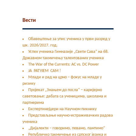
Вести
Обавештење за упис ученика у први разред у
шк. 2026/2027. год.
Успех ученика Гимназије „Свети Сава“ на 68.
Државном такмичењу талентованих ученика
The War of the Currents: AC vs. DC Power
ЈА РАТУЈЕМ САМ !
Млади и рад на црно – фокус на младе у
ризику
Пројекат „Знањем до посла“ – каријерно
саветовање: дебата са ученицима, школама и
партнерима
Експертинејџери на Научном пикнику
Представљање научно-истраживачких радова
ученика
„Дијалекти – говоримо, певамо, памтимо“
Републичко такмичење из српског језика и