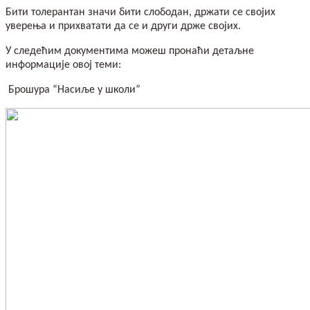
Бити толерантан значи бити слободан, држати се својих
уверења и прихватати да се и други држе својих.
У следећим документима можеш пронаћи детаљне
информације овој теми:
Брошура “Насиље у школи”