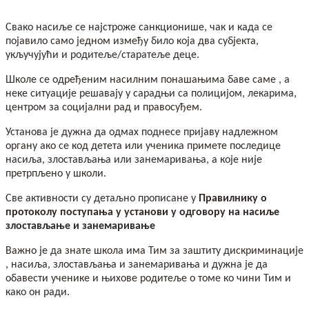
Свако насиље се најстроже санкционише, чак и када се
појавило само једном између било која два субјекта,
укључујући и родитеље/старатеље деце.
Школе се одређеним насилним понашањима баве саме , а
неке ситуације решавају у сарадњи са полицијом, лекарима,
центром за социјални рад и правосуђем.
Установа је дужна да одмах поднесе пријаву надлежном
органу ако се код детета или ученика примете последице
насиља, злостављања или занемаривања, а које није
претрпљено у школи.
Све активности су детаљно прописане у
Правилнику о
протоколу поступања у установи у одговору на насиље
злостављање и занемаривање
Важно је да знате школа има Тим за заштиту дискриминације
, насиља, злостављања и занемаривања и дужна је да
обавести ученике и њихове родитеље о томе ко чини Тим и
како он ради.