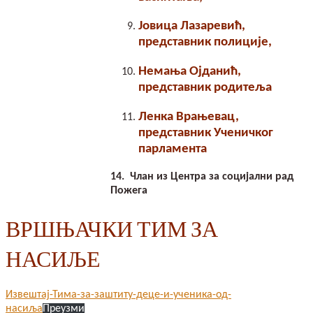
Јовица Лазаревић,
представник полиције,
Немања Ојданић,
представник родитеља
Ленка Врањевац,
представник Ученичког
парламента
14.
Члан из Центра за социјални рад
Пожега
ВРШЊАЧКИ ТИМ ЗА
НАСИЉЕ
Извештај-Тима-за-заштиту-деце-и-ученика-од-
насиља
Преузми