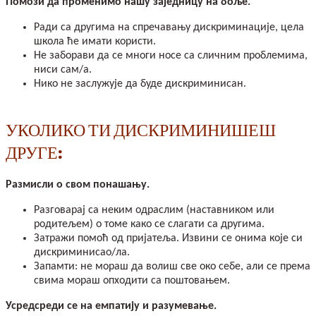
Помози да променимо нашу заједницу на боље.
Ради са другима на спречавању дискриминације, цела
школа ће имати користи.
Не заборави да се многи носе са сличним проблемима,
ниси сам/а.
Нико не заслужује да буде дискриминисан.
УКОЛИКО ТИ ДИСКРИМИНИШЕШ
ДРУГЕ:
Размисли о свом понашању.
Разговарај са неким одраслим (наставником или
родитељем) о томе како се слагати са другима.
Затражи помоћ од пријатеља. Извини се онима које си
дискриминисао/ла.
Запамти: не мораш да волиш све око себе, али се према
свима мораш опходити са поштовањем.
Усредсреди се на емпатију и разумевање.