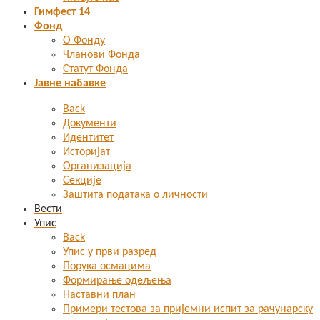
Гимфест 14
Фонд
О Фонду
Чланови Фонда
Статут Фонда
Јавне набавке
Back
Документи
Идентитет
Историјат
Организација
Секције
Заштита података о личности
Вести
Упис
Back
Упис у први разред
Порука осмацима
Формирање одељења
Наставни план
Примери тестова за пријемни испит за рачунарску