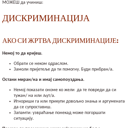
МОЖЕШ да учиниш:
ДИСКРИМИНАЦИЈА
АКО СИ ЖРТВА ДИСКРИМИНАЦИЈЕ:
Немој то да кријеш.
Обрати се неком одраслом.
Замоли пријетеље да ти помогну. Буди прибран/а.
Остани миран/на и имај самопоуздања.
Немој показати ономе ко жели да те повреди да си
тужан/ на или љут/а.
Игнориши га или прикупи довољно знања и аргумената
да се супроставиш.
Запамти: узвраћање понекад може погоршати
ситуацију.