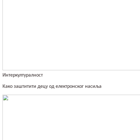
Интеркултуралност
Како заштитити децу од електронског насиља