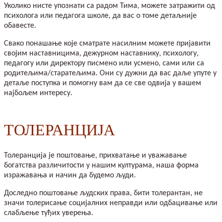
Уколико нисте упознати са радом Тима, можете затражити од
психолога или педагога школе, да вас о томе детаљније
обавесте.
Свако понашање које сматрате насилним можете пријавити
својим наставницима, дежурном наставнику, психологу,
педагогу или директору писмено или усмено, сами или са
родитељима/старатељима. Они су дужни да вас даље упуте у
детаље поступка и помогну вам да се све одвија у вашем
најбољем интересу.
ТОЛЕРАНЦИЈА
Толеранција је поштовање, прихватање и уважавање
богатства различитости у нашим културама, наша форма
изражавања и начин да будемо људи.
Доследно поштовање људских права, бити толерантан, не
значи толерисање социјалних неправди или одбацивање или
слабљење туђих уверења.