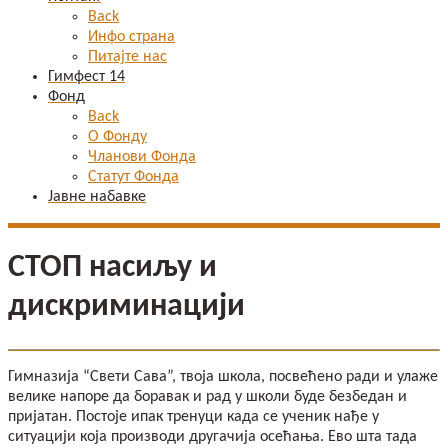
Back
Инфо страна
Питајте нас
Гимфест 14
Фонд
Back
О Фонду
Чланови Фонда
Статут Фонда
Јавне набавке
СТОП насиљу и
дискриминацији
Гимназија “Свети Сава”, твоја школа, посвећено ради и улаже
велике напоре да боравак и рад у школи буде безбедан и
пријатан. Постоје ипак тренуци када се ученик нађе у
ситуацији која производи другачија осећања. Ево шта тада