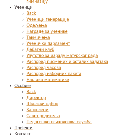
гимназију
Ученици
Back
Ученици генерације
Одељења
Награде за ученике
Такмичења
Ученички парламент
Дебатни клуб
Упутство за израду матурског рада
Распоред писмених и осталих задатака
Распоред часова
Распоред изборних пакета
Настава математике
Особље
Back
Директор
Школски одбор
Запослени
Савет родитеља
Педагошко-психолошка служба
Пројекти
Контакт