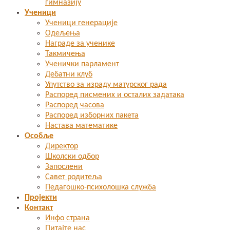
гимназију
Ученици
Ученици генерације
Одељења
Награде за ученике
Такмичења
Ученички парламент
Дебатни клуб
Упутство за израду матурског рада
Распоред писмених и осталих задатака
Распоред часова
Распоред изборних пакета
Настава математике
Особље
Директор
Школски одбор
Запослени
Савет родитеља
Педагошко-психолошка служба
Пројекти
Контакт
Инфо страна
Питајте нас