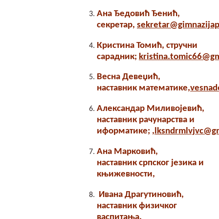
Ана Ђедовић Ђенић,
секретар,
sekretar@gimnazijap
Кристина Томић, стручни
сарадник;
kristina.tomic66@g
Весна Девеџић,
наставник математике,
vesnad
Александар Миливојевић,
наставник рачунарства и
иформатике; ,
lksndrmlvjvc@g
Ана Марковић,
наставник српског језика и
књижевности,
Ивана Драгутиновић,
наставник физичког
васпитања,