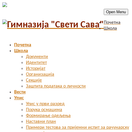
Open Menu
Почетна
Школа
Почетна
Школа
Документи
Идентитет
Историјат
Организација
Секције
Заштита података о личности
Вести
Упис
Упис у први разред
Порука осмацима
Формирање одељења
Наставни план
Примери тестова за пријемни испит за рачунарску