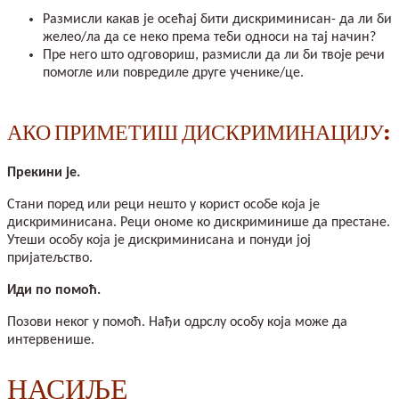
Размисли какав је осећај бити дискриминисан- да ли би
желео/ла да се неко према теби односи на тај начин?
Пре него што одговориш, размисли да ли би твоје речи
помогле или повредиле друге ученике/це.
АКО ПРИМЕТИШ ДИСКРИМИНАЦИЈУ:
Прекини је.
Стани поред или реци нешто у корист особе која је
дискриминисана. Реци ономе ко дискриминише да престане.
Утеши особу која је дискриминисана и понуди јој
пријатељство.
Иди по помоћ.
Позови неког у помоћ. Нађи одрслу особу која може да
интервенише.
НАСИЉЕ