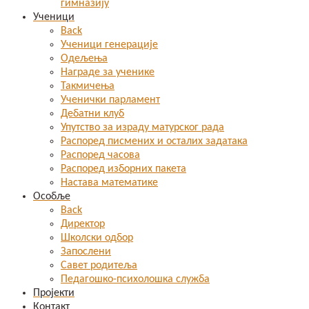
гимназију
Ученици
Back
Ученици генерације
Одељења
Награде за ученике
Такмичења
Ученички парламент
Дебатни клуб
Упутство за израду матурског рада
Распоред писмених и осталих задатака
Распоред часова
Распоред изборних пакета
Настава математике
Особље
Back
Директор
Школски одбор
Запослени
Савет родитеља
Педагошко-психолошка служба
Пројекти
Контакт