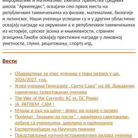
информатике и математике, Екипног првенства средњих
школа ”Архимедес”, освајачи смо првих места на
републичким такмичењима из физике, математике, билогије
и латинског. Наши ученици успешни су и у другим областима:
освајају награде на окружним а и републичким такмичењима
из историје, српског језика и књижевности, страним
језицима.Такође освајају престижне награде у ликовној
уметности, глуми, рецитовању, спорту итд.
Вести
Обавештење за упис ученика у први разред у шк.
2026/2027. год.
Успех ученика Гимназије „Свети Сава“ на 68. Државном
такмичењу талентованих ученика
The War of the Currents: AC vs. DC Power
ЈА РАТУЈЕМ САМ !
Млади и рад на црно – фокус на младе у ризику
Пројекат „Знањем до посла“ – каријерно саветовање:
дебата са ученицима, школама и партнерима
Експертинејџери на Научном пикнику
Представљање научно-истраживачких радова ученика