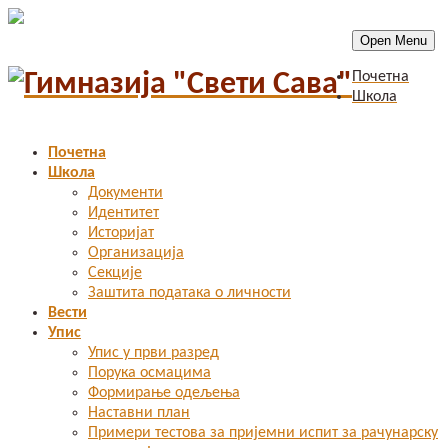
Open Menu
Почетна
Школа
Почетна
Школа
Документи
Идентитет
Историјат
Организација
Секције
Заштита података о личности
Вести
Упис
Упис у први разред
Порука осмацима
Формирање одељења
Наставни план
Примери тестова за пријемни испит за рачунарску