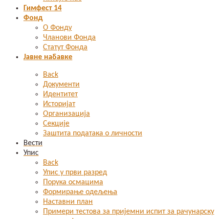
Гимфест 14
Фонд
О Фонду
Чланови Фонда
Статут Фонда
Јавне набавке
Back
Документи
Идентитет
Историјат
Организација
Секције
Заштита података о личности
Вести
Упис
Back
Упис у први разред
Порука осмацима
Формирање одељења
Наставни план
Примери тестова за пријемни испит за рачунарску