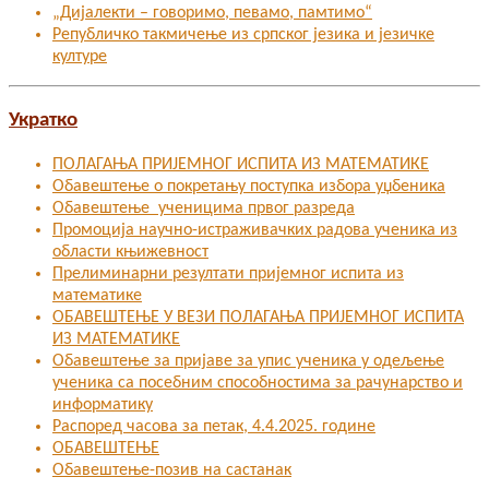
„Дијалекти – говоримо, певамо, памтимо“
Републичко такмичење из српског језика и језичке
културе
Укратко
ПОЛАГАЊА ПРИЈЕМНОГ ИСПИТА ИЗ МАТЕМАТИКЕ
Обавештење о покретању поступка избора уџбеника
Обавештење ученицима првог разреда
Промоција научно-истраживачких радова ученика из
области књижевност
Прелиминарни резултати пријемног испита из
математике
ОБАВЕШТЕЊЕ У ВЕЗИ ПОЛАГАЊА ПРИЈЕМНОГ ИСПИТА
ИЗ МАТЕМАТИКЕ
Oбавештење за пријаве за упис ученика у одељење
ученика са посебним способностима за рачунарство и
информатику
Распоред часова за петак, 4.4.2025. године
ОБАВЕШТЕЊЕ
Обавештење-позив на састанак