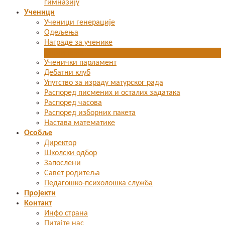
гимназију
Ученици
Ученици генерације
Одељења
Награде за ученике
Такмичења
Ученички парламент
Дебатни клуб
Упутство за израду матурског рада
Распоред писмених и осталих задатака
Распоред часова
Распоред изборних пакета
Настава математике
Особље
Директор
Школски одбор
Запослени
Савет родитеља
Педагошко-психолошка служба
Пројекти
Контакт
Инфо страна
Питајте нас