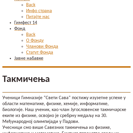
Back
Инфо страна
Питајте нас
Гимфест 14
Фонд
Back
О Фонду
Чланови Фонда
Статут Фонда
Јавне набавке
Такмичења
Ученици Гимназије ”Свети Сава” постижу изузетне успехе у
области математике, физике, хемије, информатике,
биологије. Наш ученик, као члан Југословенске такмичарске
екипе из физике, освојио је сребрну медаљу на 30.
Међународној олимпијади у Падови.
Учесници смо више Савезних такмичења из физике,