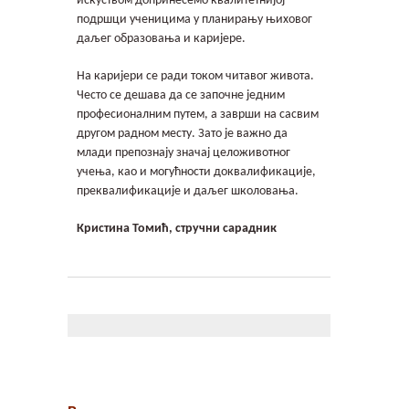
искуством допринесемо квалитетнијој
подршци ученицима у планирању њиховог
даљег образовања и каријере.
На каријери се ради током читавог живота.
Често се дешава да се започне једним
професионалним путем, а заврши на сасвим
другом радном месту. Зато је важно да
млади препознају значај целоживотног
учења, као и могућности доквалификације,
преквалификације и даљег школовања.
Кристина Томић, стручни сарадник