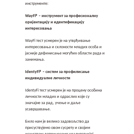
инструменте:
WayFi® – инструмент за професионалну
оријентацију и идентификацију
интересовања
WayFi тест усмерен је на утврђивање
интересовања и склоности младих особа и
јасније дефинисање могућих области рада и
занимања.
IdentyFi® – систем за профилисање
индивидуалне личности
IdentyFi тест усмерен је на процену особина
личности младих и одраслих које су
значајне за рад, учење и даље
усавршавање.
Било нам је велико задовољство да
присуствујемо овом сусрету и својим