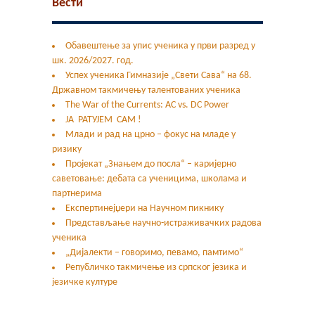
Вести
Обавештење за упис ученика у први разред у
шк. 2026/2027. год.
Успех ученика Гимназије „Свети Сава“ на 68.
Државном такмичењу талентованих ученика
The War of the Currents: AC vs. DC Power
ЈА РАТУЈЕМ САМ !
Млади и рад на црно – фокус на младе у
ризику
Пројекат „Знањем до посла“ – каријерно
саветовање: дебата са ученицима, школама и
партнерима
Експертинејџери на Научном пикнику
Представљање научно-истраживачких радова
ученика
„Дијалекти – говоримо, певамо, памтимо“
Републичко такмичење из српског језика и
језичке културе