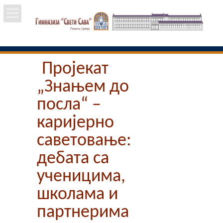
Почетна
Пројекат
Школа
„Знањем до
Вести
посла“ –
каријерно
Упис
саветовање:
Ученици
дебата са
ученицима,
Особље
школама и
Пројекти
партнерима