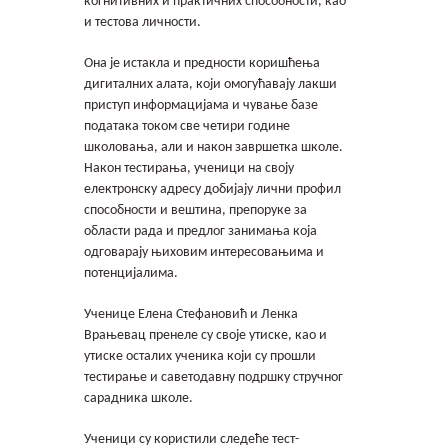
когнитивних и практичних способности, као
и тестова личности.
Она је истакла и предности коришћења
дигиталних алата, који омогућавају лакши
приступ информацијама и чување базе
података током све четири године
школовања, али и након завршетка школе.
Након тестирања, ученици на своју
електронску адресу добијају лични профил
способности и вештина, препоруке за
области рада и предлог занимања која
одговарају њиховим интересовањима и
потенцијалима.
Ученице Елена Стефановић и Ленка
Врањевац пренеле су своје утиске, као и
утиске осталих ученика који су прошли
тестирање и саветодавну подршку стручног
сарадника школе.
Ученици су користили следеће тест-