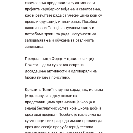
саветовања представили су активности
пројекта каријерног вођења и саветовања,
као и резултате рада са учесницима који су
прошли едукацију и тестирање. Посебна
пажња посвећена је актуелном стању и
потребама тржишта рада, могућностима
запошљавања и обукама за различита
занимања.
Представници Форце – цивилне акције
Пожега – дали су кратак осврт на
досадашње активности и одговарали на
бројна питања присутних.
Кристина Томић, стручни сарадник, истакла
је одличну сарадњу школе са
представницима организације Форца и
значај бесплатних услуга које школа добија
кроз овај пројекат. Посебно је нагласила да
су ученици свих разреда имали прилику да
кроз две сесије прођу батерију тестова