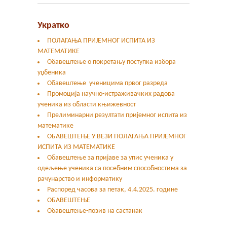
Укратко
ПОЛАГАЊА ПРИЈЕМНОГ ИСПИТА ИЗ
МАТЕМАТИКЕ
Обавештење о покретању поступка избора
уџбеника
Обавештење ученицима првог разреда
Промоција научно-истраживачких радова
ученика из области књижевност
Прелиминарни резултати пријемног испита из
математике
ОБАВЕШТЕЊЕ У ВЕЗИ ПОЛАГАЊА ПРИЈЕМНОГ
ИСПИТА ИЗ МАТЕМАТИКЕ
Oбавештење за пријаве за упис ученика у
одељење ученика са посебним способностима за
рачунарство и информатику
Распоред часова за петак, 4.4.2025. године
ОБАВЕШТЕЊЕ
Обавештење-позив на састанак