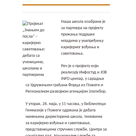
Контакт
Гимфест 14
Наша школа изабрана је
за партнера на пројекту
Фонд
пружања подршке
младима у унапређењу
каријерног вођења и
Јавне набавке
саветовања.
Реч је о пројекту који
реализују Инфостуд и JOB
INFO центар, у сарадњи
са Удружењем грађана Форца из Пожеге и
Регионалном развојном агенцијом Златибор.
У уторак, 26. маја, у 11 часова, у библиотеци
Гимназије у Пожеги одржана је дебата
намењена директорима школа, тимовима
за каријерно вођење и саветовање,
представницима стручних служби, Центра за
социјални рад, Националне службе за