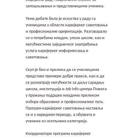
запошљавање и представницима ученика.
Тема дебате била је искуства у раду са
ученицима у области каријерног саветовања
и професионалне оријентације. Разговарало
се о потребама младих, улози школе, као и
могућностима заједничког унапређења
услуга каријерног информисања и
саветовања.
Скуп је био и прилика да се учесницима
представе примери добре праксе, као и да
се разматрају могућности за даљу сарадњу
школа, институција и Job Info центра Пожега
у пружању подршке младима приликом
избора образовног и професионалног пута.
Програм каријерног саветовања наставља
се и у наредном периоду, а обухвата и
ученике из осетљивих категорија.
Координатори програма каријерног