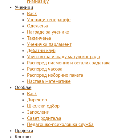
гимназију
Ученици
Back
Ученици генерације
Одељења
Награде за ученике
Такмичења
Ученички парламент
Дебатни клуб
Упутство за израду матурског рада
Распоред писмених и осталих задатака
Распоред часова
Распоред изборних пакета
Настава математике
Особље
Back
Директор
Школски одбор
Запослени
Савет родитеља
Педагошко-психолошка служба
Пројекти
Контакт