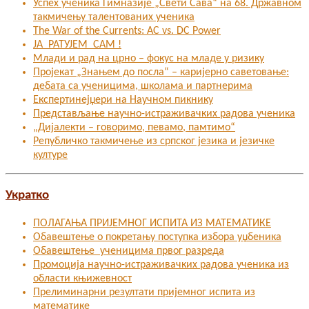
Успех ученика Гимназије „Свети Сава“ на 68. Државном
такмичењу талентованих ученика
The War of the Currents: AC vs. DC Power
ЈА РАТУЈЕМ САМ !
Млади и рад на црно – фокус на младе у ризику
Пројекат „Знањем до посла“ – каријерно саветовање:
дебата са ученицима, школама и партнерима
Експертинејџери на Научном пикнику
Представљање научно-истраживачких радова ученика
„Дијалекти – говоримо, певамо, памтимо“
Републичко такмичење из српског језика и језичке
културе
Укратко
ПОЛАГАЊА ПРИЈЕМНОГ ИСПИТА ИЗ МАТЕМАТИКЕ
Обавештење о покретању поступка избора уџбеника
Обавештење ученицима првог разреда
Промоција научно-истраживачких радова ученика из
области књижевност
Прелиминарни резултати пријемног испита из
математике