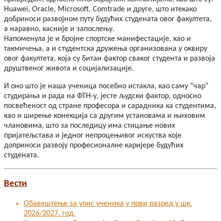
Huawei, Oracle, Microsoft, Comtrade и друге, што итекако
добриноси развојном путу будућих студената овог факултета,
а наравно, касније и запослењу.
Напоменула је и бројне спортске манифестације, као и
такмичења, а и студентска дружења организована у оквиру
овог факултета, која су битан фактор сваког студента и развоја
друштвеног живота и социјализације.
И оно што је наша ученица посебно истакла, као саму “чар”
студирања и рада на ФТН-у, јесте људски фактор, односно
посвећеност од стране професора и сарадника ка студентима,
као и ширење конекција са другим установама и њиховим
члановима, што за последицу има стицање нових
пријатељстава и једног непроцењивог искуства које
доприноси развоју професионалне каријере будућих
студената.
Вести
Обавештење за упис ученика у први разред у шк.
2026/2027. год.