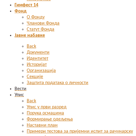
Гимфест 14
Фонд
О Фонду
Чланови Фонда
Статут Фонда
Јавне набавке
Back
Документи
Идентитет
Историјат
Организација
Секције
Заштита података о личности
Вести
Упис
Back
Упис у први разред
Порука осмацима
Формирање одељења
Наставни план
Примери тестова за пријемни испит за рачунарску