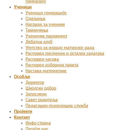
гимназију
Ученици
Ученици генерације
Одељења
Награде за ученике
Такмичења
Ученички парламент
Дебатни клуб
Упутство за израду матурског рада
Распоред писмених и осталих задатака
Распоред часова
Распоред изборних пакета
Настава математике
Особље
Директор
Школски одбор
Запослени
Савет родитеља
Педагошко-психолошка служба
Пројекти
Контакт
Инфо страна
Питајте нас