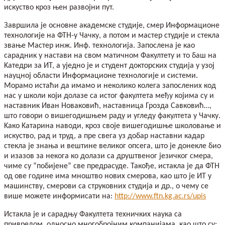
искуство кроз њен развојни пут.
Завршила је основне академске студије, смер Информационе
технологије на ФТН-у Чачку, а потом и мастер студије и стекла
звање Мастер инж. Инф. технологија. Запослена је као
сарадник у настави на свом матичном Факултету и то баш на
Kатедри за ИТ, а уједно је и студент докторских студија у узој
науцној области Информационе технологије и системи.
Морамо истаћи да имамо и неколико колега запослених код
нас у школи који долазе са истог факултета међу којима су и
наставник Иван Новаковић, наставница Грозда Савковић…,
што говори о вишегодишњем раду и угледу факултета у Чачку.
Kако Kатарина наводи, кроз своје вишегодишње школовање и
искуство, рад и труд, а пре свега уз добар наставни кадар
стекла је знања и вештине великог опсега, што је донекле био
и изазов за некога ко долази са друштвеног језичког смера,
чиме су “побијене” све предрасуде. Такође, истакла је да ФТН
од ове године има мноштво нових смерова, као што је ИТ у
машинству, смерови са струковних студија и др., о чему се
више можете информисати на:
http://www.ftn.kg.ac.rs/upis
Истакла је и сарадњу Факултета техничких наука са
привредом, односно многобројним компанијама, као што су: