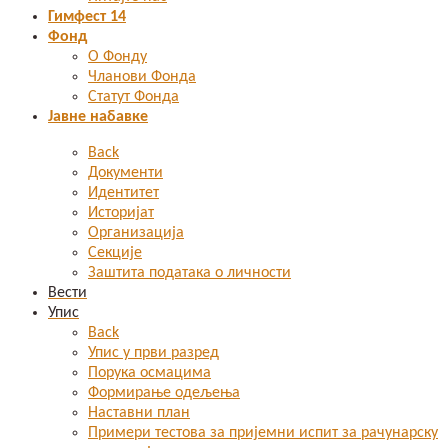
Гимфест 14
Фонд
О Фонду
Чланови Фонда
Статут Фонда
Јавне набавке
Back
Документи
Идентитет
Историјат
Организација
Секције
Заштита података о личности
Вести
Упис
Back
Упис у први разред
Порука осмацима
Формирање одељења
Наставни план
Примери тестова за пријемни испит за рачунарску