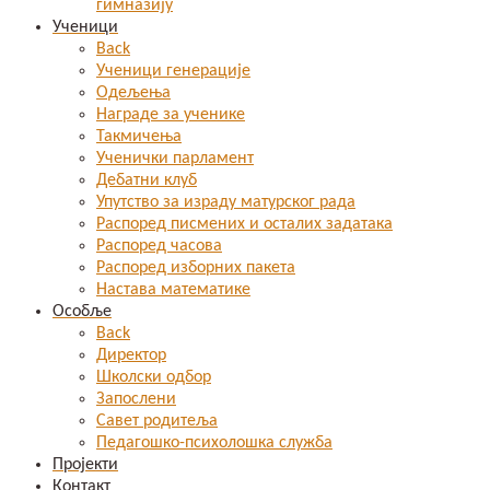
гимназију
Ученици
Back
Ученици генерације
Одељења
Награде за ученике
Такмичења
Ученички парламент
Дебатни клуб
Упутство за израду матурског рада
Распоред писмених и осталих задатака
Распоред часова
Распоред изборних пакета
Настава математике
Особље
Back
Директор
Школски одбор
Запослени
Савет родитеља
Педагошко-психолошка служба
Пројекти
Контакт