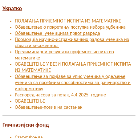
Укратко
ПОЛАГАЊА ПРИЈЕМНОГ ИСПИТА ИЗ МАТЕМАТИКЕ
Обавештење о покретању поступка избора уџбеника
Обавештење ученицима првог разреда
Промоција научно-истраживачких радова ученика из
области књижевност
Прелиминарни резултати пријемног испита из
математике
ОБАВЕШТЕЊЕ У ВЕЗИ ПОЛАГАЊА ПРИЈЕМНОГ ИСПИТА
ИЗ МАТЕМАТИКЕ
Oбавештење за пријаве за упис ученика у одељење
ученика са посебним способностима за рачунарство и
информатику
Распоред часова за петак, 4.4.2025. године
ОБАВЕШТЕЊЕ
Обавештење-позив на састанак
Гимназијски фонд
Статут Фонда