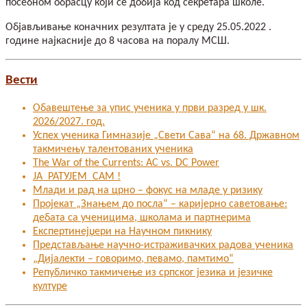
посебном обрасцу који се добија код секретара школе.
Објављивање коначних резултата је у среду 25.05.2022 .
године најкасније до 8 часова на поралу МСШ.
Вести
Обавештење за упис ученика у први разред у шк.
2026/2027. год.
Успех ученика Гимназије „Свети Сава“ на 68. Државном
такмичењу талентованих ученика
The War of the Currents: AC vs. DC Power
ЈА РАТУЈЕМ САМ !
Млади и рад на црно – фокус на младе у ризику
Пројекат „Знањем до посла“ – каријерно саветовање:
дебата са ученицима, школама и партнерима
Експертинејџери на Научном пикнику
Представљање научно-истраживачких радова ученика
„Дијалекти – говоримо, певамо, памтимо“
Републичко такмичење из српског језика и језичке
културе