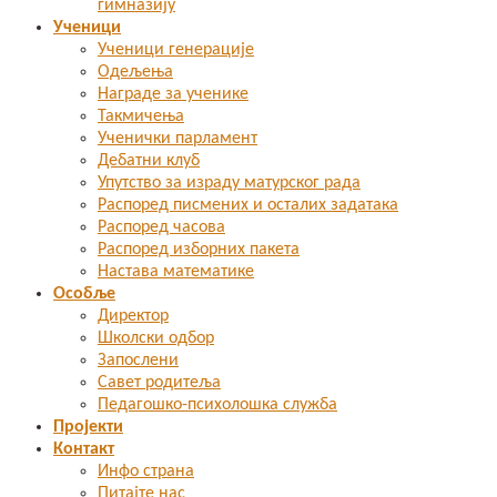
гимназију
Ученици
Ученици генерације
Одељења
Награде за ученике
Такмичења
Ученички парламент
Дебатни клуб
Упутство за израду матурског рада
Распоред писмених и осталих задатака
Распоред часова
Распоред изборних пакета
Настава математике
Особље
Директор
Школски одбор
Запослени
Савет родитеља
Педагошко-психолошка служба
Пројекти
Контакт
Инфо страна
Питајте нас