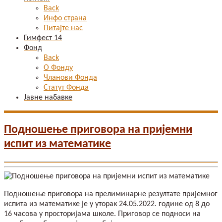
Back
Инфо страна
Питајте нас
Гимфест 14
Фонд
Back
О Фонду
Чланови Фонда
Статут Фонда
Јавне набавке
Подношење приговора на пријемни
испит из математике
Подношење приговора на прелиминарне резултате пријемног
испита из математике је у уторак 24.05.2022. године од 8 до
16 часова у просторијама школе. Приговор се подноси на