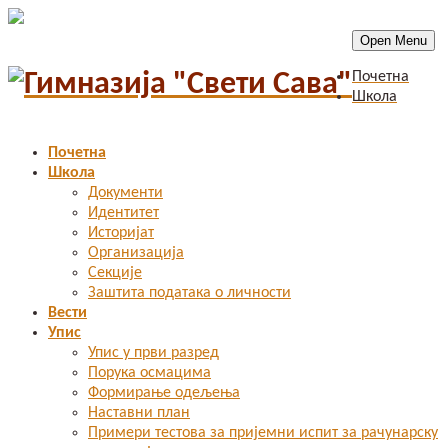
Open Menu
Почетна
Школа
Почетна
Школа
Документи
Идентитет
Историјат
Организација
Секције
Заштита података о личности
Вести
Упис
Упис у први разред
Порука осмацима
Формирање одељења
Наставни план
Примери тестова за пријемни испит за рачунарску