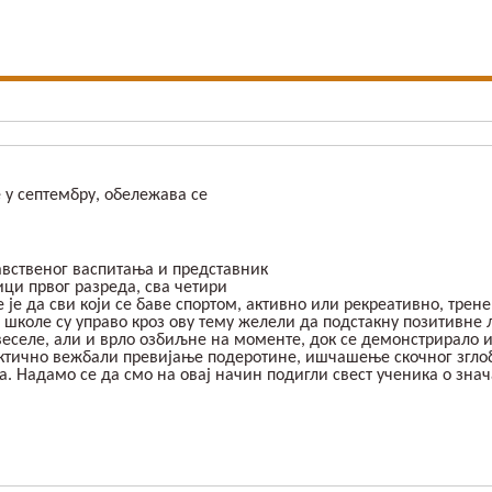
е у септембру, обележава се
авственог васпитања и представник
ци првог разреда, сва четири
 је да сви који се баве спортом, активно или рекреативно, тре
школе су управо кроз ову тему желели да подстакну позитивне љ
веселе, али и врло озбиљне на моменте, док се демонстрирало 
актично вежбали превијање подеротине, ишчашење скочног зглоб
а. Надамо се да смо на овај начин подигли свест ученика о зна