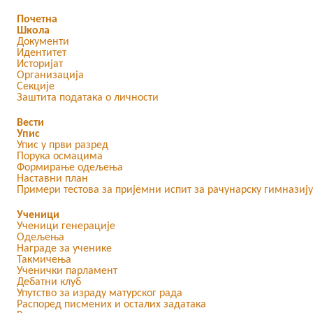
Почетна
Школа
Документи
Идентитет
Историјат
Организација
Секције
Заштита података о личности
Вести
Упис
Упис у први разред
Порука осмацима
Формирање одељења
Наставни план
Примери тестова за пријемни испит за рачунарску гимназију
Ученици
Ученици генерације
Одељења
Награде за ученике
Такмичења
Ученички парламент
Дебатни клуб
Упутство за израду матурског рада
Распоред писмених и осталих задатака