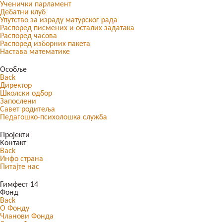
Ученички парламент
Дебатни клуб
Упутство за израду матурског рада
Распоред писмених и осталих задатака
Распоред часова
Распоред изборних пакета
Настава математике
Особље
Back
Директор
Школски одбор
Запослени
Савет родитеља
Педагошко-психолошка служба
Пројекти
Контакт
Back
Инфо страна
Питајте нас
Гимфест 14
Фонд
Back
О Фонду
Чланови Фонда