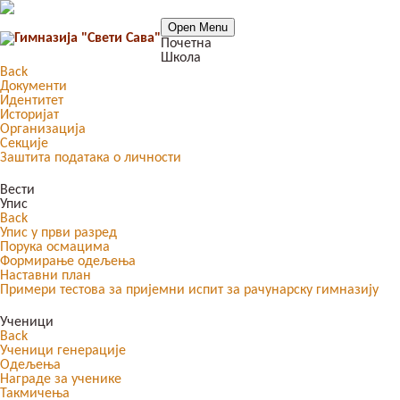
Open Menu
Почетна
Школа
Back
Документи
Идентитет
Историјат
Организација
Секције
Заштита података о личности
Вести
Упис
Back
Упис у први разред
Порука осмацима
Формирање одељења
Наставни план
Примери тестова за пријемни испит за рачунарску гимназију
Ученици
Back
Ученици генерације
Одељења
Награде за ученике
Такмичења