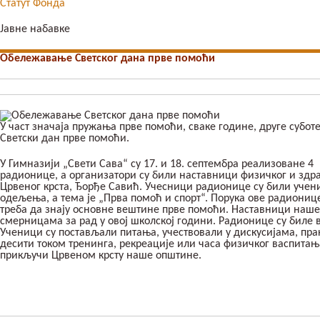
Статут Фонда
Јавне набавке
Обележавање Светског дана прве помоћи
У част значаја пружања прве помоћи, сваке године, друге субот
Светски дан прве помоћи.
У Гимназији „Свети Сава“ су 17. и 18. септембра реализоване 4
радионице, а организатори су били наставници физичког и здр
Црвеног крста, Ђорђе Савић. Учесници радионице су били учени
одељења, а тема је „Прва помоћ и спорт“. Порука ове радионице
треба да знају основне вештине прве помоћи. Наставници наше 
смерницама за рад у овој школској години. Радионице су биле 
Ученици су постављали питања, учествовали у дискусијама, пр
десити током тренинга, рекреације или часа физичког васпитањ
прикључи Црвеном крсту наше општине.