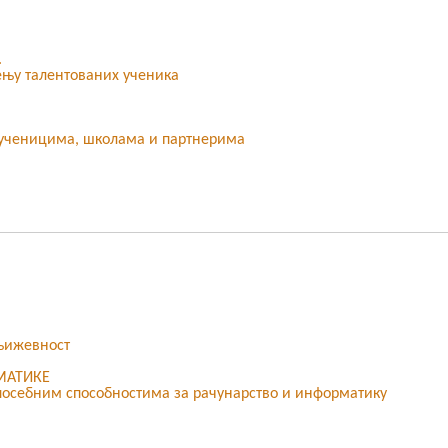
.
ењу талентованих ученика
а ученицима, школама и партнерима
књижевност
МАТИКЕ
посебним способностима за рачунарство и информатику