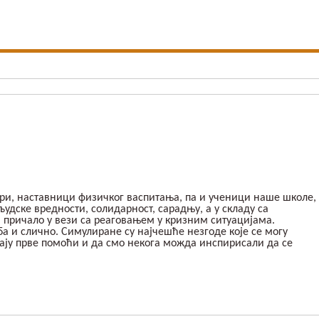
нери, наставници физичког васпитања, па и ученици наше школе,
удске вредности, солидарност, сарадњу, а у складу са
и причало у вези са реаговањем у кризним ситуацијама.
а и слично. Симулиране су најчешће незгоде које се могу
чају прве помоћи и да смо некога можда инспирисали да се