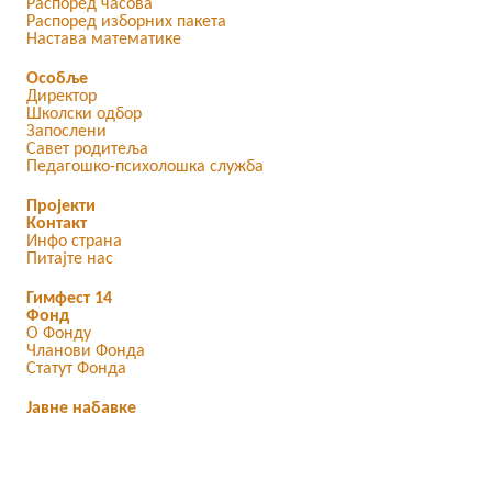
Распоред часова
Распоред изборних пакета
Настава математике
Особље
Директор
Школски одбор
Запослени
Савет родитеља
Педагошко-психолошка служба
Пројекти
Контакт
Инфо страна
Питајте нас
Гимфест 14
Фонд
О Фонду
Чланови Фонда
Статут Фонда
Јавне набавке