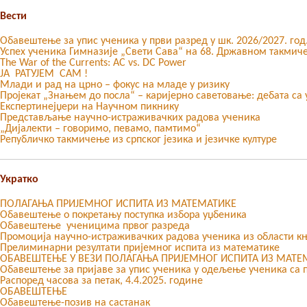
Вести
Обавештење за упис ученика у први разред у шк. 2026/2027. год
Успех ученика Гимназије „Свети Сава“ на 68. Државном такмич
The War of the Currents: AC vs. DC Power
ЈА РАТУЈЕМ САМ !
Млади и рад на црно – фокус на младе у ризику
Пројекат „Знањем до посла“ – каријерно саветовање: дебата с
Експертинејџери на Научном пикнику
Представљање научно-истраживачких радова ученика
„Дијалекти – говоримо, певамо, памтимо“
Републичко такмичење из српског језика и језичке културе
Укратко
ПОЛАГАЊА ПРИЈЕМНОГ ИСПИТА ИЗ МАТЕМАТИКЕ
Обавештење о покретању поступка избора уџбеника
Обавештење ученицима првог разреда
Промоција научно-истраживачких радова ученика из области 
Прелиминарни резултати пријемног испита из математике
ОБАВЕШТЕЊЕ У ВЕЗИ ПОЛАГАЊА ПРИЈЕМНОГ ИСПИТА ИЗ МАТЕ
Oбавештење за пријаве за упис ученика у одељење ученика са 
Распоред часова за петак, 4.4.2025. године
ОБАВЕШТЕЊЕ
Обавештење-позив на састанак