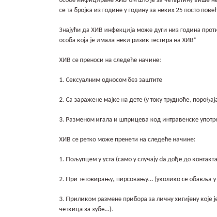
особе инфициране ХИВ-ом што је за четвртину више н
се та бројка из године у годину за неких 25 посто пове
Знајући да ХИВ инфекција може дуги низ година проти
особа која је имала неки ризик тестира на ХИВ“
ХИВ се преноси на следеће начине:
1. Сексуалним односом без заштите
2. Са заражене мајке на дете (у току трудноће, порођај
3. Разменом игала и шприцева код интравенске употр
ХИВ се ретко може пренети на следеће начине:
1. Пољупцем у уста (само у случају da дође до контакта
2. При тетовирању, пирсовању… (уколико се обавља у
3. Приликом размене прибора за личну хигијену које ј
четкица за зубе…).