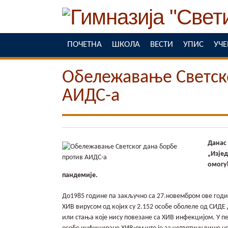
ПОЧЕТНА
ШКОЛА
ВЕСТИ
УПИС
УЧ
Обележавање Светско
АИДС-а
Данас
„Изје
омогу
пандемије.
До1985 године па закључно са 27.новембром ове годи
ХИВ вирусом од којих су 2.152 особе оболеле од СИДЕ д
или стања које нису повезане са ХИВ инфекцијом. У п