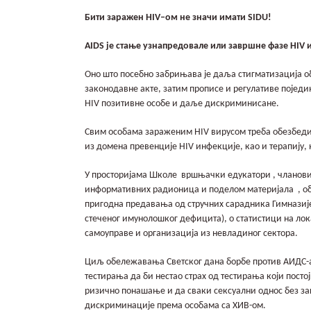
Бити заражен
HIV
–
o
м не значи имати
SIDU
!
AIDS
је стање узнапредовале или завршне фазе
HIV
и
Оно што посебно забрињава је даља стигматизација об
законодавне акте, затим прописе и регулативе поједин
HIV позитивне особе и даље дискриминисане.
Свим особама зараженим HIV вирусом треба обезбеди
из домена превенције HIV инфекције, као и терапију, 
У просторијама Школе вршњачки едукатори , чланови 
информативних радионица и поделом материјала , обе
пригодна предавања од стручних сарадника Гимназиј
стеченог имунолошког дефицита), о статистици на л
самоуправе и организација из невладиног сектора.
Циљ обележавања Светског дана борбе против АИДС-а
тестирања да би нестао страх од тестирања који посто
ризично понашање и да сваки сексуални однос без заш
дискриминације према особама са ХИВ-ом.