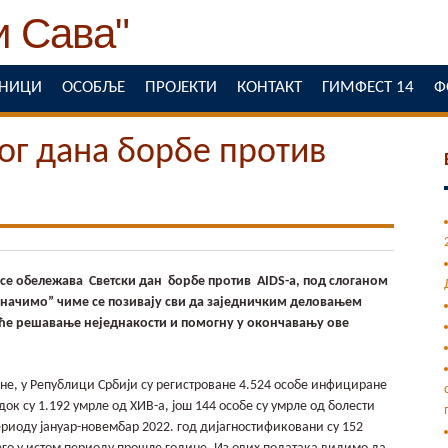
ЕНИЦИ
ОСОБЉЕ
ПРОЈЕКТИ
КОНТАКТ
ГИМФЕСТ 14
Ф
г дана борбе против
 се обележава Светски дан борбе против AIDS-a, под слоганом
дначимо” чиме се позивају сви да заједничким деловањем
ће решавање неједнакости и помогну у окончавању ове
не, у Републици Србији су регистроване 4.524 особе инфициране
ок су 1.192 умрле од ХИВ-а, још 144 особе су умрле од болести
ериоду јануар-новембар 2022. год дијагностификовани су 152