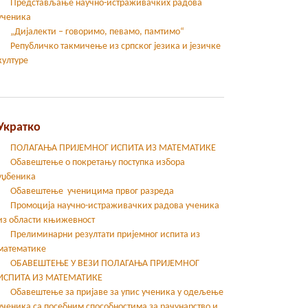
Представљање научно-истраживачких радова
ученика
„Дијалекти – говоримо, певамо, памтимо“
Републичко такмичење из српског језика и језичке
културе
Укратко
ПОЛАГАЊА ПРИЈЕМНОГ ИСПИТА ИЗ МАТЕМАТИКЕ
Обавештење о покретању поступка избора
уџбеника
Обавештење ученицима првог разреда
Промоција научно-истраживачких радова ученика
из области књижевност
Прелиминарни резултати пријемног испита из
математике
ОБАВЕШТЕЊЕ У ВЕЗИ ПОЛАГАЊА ПРИЈЕМНОГ
ИСПИТА ИЗ МАТЕМАТИКЕ
Oбавештење за пријаве за упис ученика у одељење
ученика са посебним способностима за рачунарство и