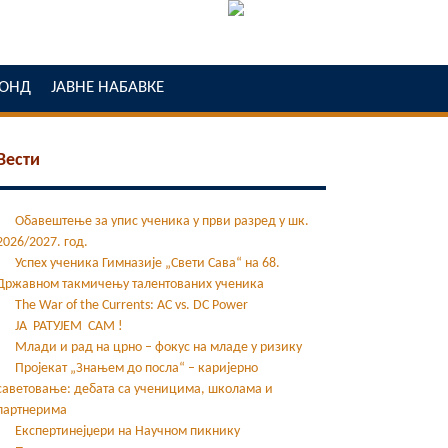
ОНД
ЈАВНЕ НАБАВКЕ
Вести
Обавештење за упис ученика у први разред у шк.
2026/2027. год.
Успех ученика Гимназије „Свети Сава“ на 68.
Државном такмичењу талентованих ученика
The War of the Currents: AC vs. DC Power
ЈА РАТУЈЕМ САМ !
Млади и рад на црно – фокус на младе у ризику
Пројекат „Знањем до посла“ – каријерно
саветовање: дебата са ученицима, школама и
партнерима
Експертинејџери на Научном пикнику