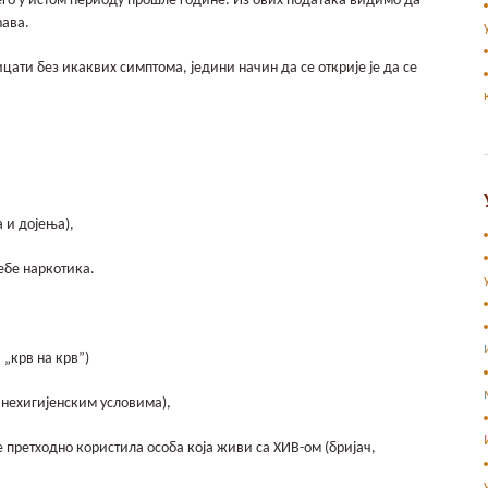
его у истом периоду прошле године. Из ових података видимо да
ћава.
цати без икаквих симптома, једини начин да се открије је да се
а и дојења),
ебе наркотика.
 „крв на крв”)
 нехигијенским условима),
е претходно користила особа која живи са ХИВ-ом (бријач,