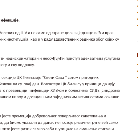
нфекције.
олелих од HIV-а не само од стране дела заједнице већ и кроз
их институција, као и у раду здравствених радника због којих су
ти недискриматоран и неосуђујући приступ адекватним услугама
негу и сву подршку.
секције ЦК Гимназије ”Свети Сава ” сетом пригодних
лежили су овај дан. Волонтери ЦК били су у прилици да чују
е о превенцији, инфекцији ХИВ-ом и болестима СИДЕ (синдрома
окалном нивоу и досадашњим заједничким активностима локалне
 јесте промоција добровољног поверљивог саветовања и
ји, да бисмо указали да данас не постоје ризичне групе већ само
тите јесте ризик сам по себи и утицало на смањење стигме и