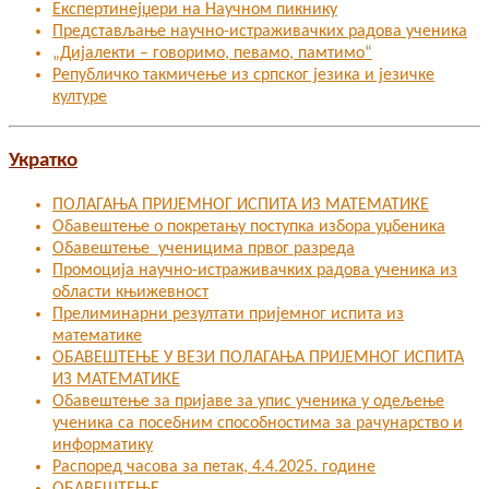
Експертинејџери на Научном пикнику
Представљање научно-истраживачких радова ученика
„Дијалекти – говоримо, певамо, памтимо“
Републичко такмичење из српског језика и језичке
културе
Укратко
ПОЛАГАЊА ПРИЈЕМНОГ ИСПИТА ИЗ МАТЕМАТИКЕ
Обавештење о покретању поступка избора уџбеника
Обавештење ученицима првог разреда
Промоција научно-истраживачких радова ученика из
области књижевност
Прелиминарни резултати пријемног испита из
математике
ОБАВЕШТЕЊЕ У ВЕЗИ ПОЛАГАЊА ПРИЈЕМНОГ ИСПИТА
ИЗ МАТЕМАТИКЕ
Oбавештење за пријаве за упис ученика у одељење
ученика са посебним способностима за рачунарство и
информатику
Распоред часова за петак, 4.4.2025. године
ОБАВЕШТЕЊЕ