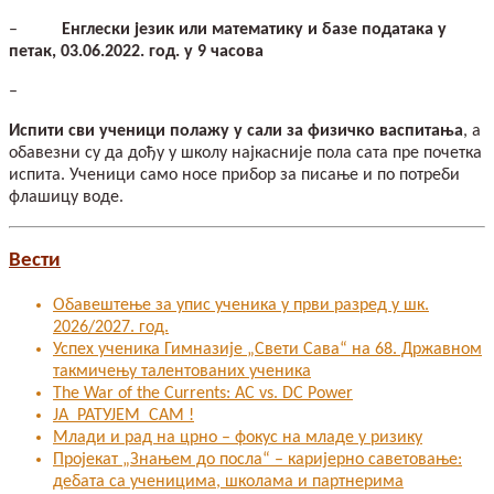
–
Енглески језик или математику и базе података у
петак, 03.06.2022. год. у 9 часова
–
Испити сви ученици полажу у сали за физичко васпитања
, а
обавезни су да дођу у школу најкасније пола сата пре почетка
испита. Ученици само носе прибор за писање и по потреби
флашицу воде.
Вести
Обавештење за упис ученика у први разред у шк.
2026/2027. год.
Успех ученика Гимназије „Свети Сава“ на 68. Државном
такмичењу талентованих ученика
The War of the Currents: AC vs. DC Power
ЈА РАТУЈЕМ САМ !
Млади и рад на црно – фокус на младе у ризику
Пројекат „Знањем до посла“ – каријерно саветовање:
дебата са ученицима, школама и партнерима