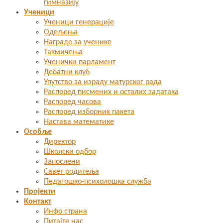
гимназију
Ученици
Ученици генерације
Одељења
Награде за ученике
Такмичења
Ученички парламент
Дебатни клуб
Упутство за израду матурског рада
Распоред писмених и осталих задатака
Распоред часова
Распоред изборних пакета
Настава математике
Особље
Директор
Школски одбор
Запослени
Савет родитеља
Педагошко-психолошка служба
Пројекти
Контакт
Инфо страна
Питајте нас