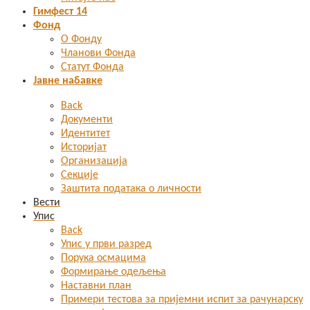
Гимфест 14
Фонд
О Фонду
Чланови Фонда
Статут Фонда
Јавне набавке
Back
Документи
Идентитет
Историјат
Организација
Секције
Заштита података о личности
Вести
Упис
Back
Упис у први разред
Порука осмацима
Формирање одељења
Наставни план
Примери тестова за пријемни испит за рачунарску