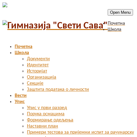
Open Menu
Почетна
Школа
Почетна
Школа
Документи
Идентитет
Историјат
Организација
Секције
Заштита података о личности
Вести
Упис
Упис у први разред
Порука осмацима
Формирање одељења
Наставни план
Примери тестова за пријемни испит за рачунарску