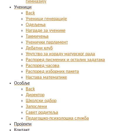
гимназију
Ученици
Back
Ученици генерације
Одељења
Награде за ученике
Такмичења
Ученички парламент
Дебатни клуб
Упутство за израду матурског рада
Распоред писмених и осталих задатака
Распоред часова
Распоред изборних пакета
Настава математике
Особље
Back
Директор
Школски одбор
Запослени
Савет родитеља
Педагошко-психолошка служба
Пројекти
Контакт