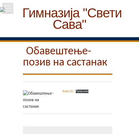
Почетна
Школа
Обавештење-
позив на састанак
Вести
Упис
Scan (1)
Преузми
Ученици
Особље
Пројекти