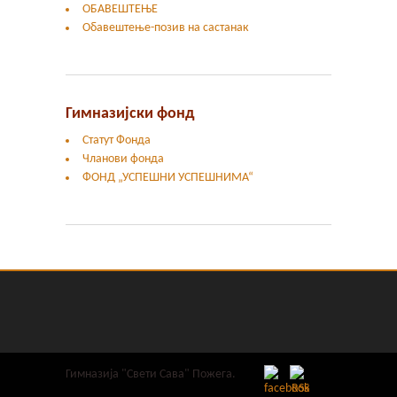
ОБАВЕШТЕЊЕ
Обавештење-позив на састанак
Гимназијски фонд
Статут Фонда
Чланови фонда
ФОНД „УСПЕШНИ УСПЕШНИМА“
Гимназија "Свети Сава" Пожега.