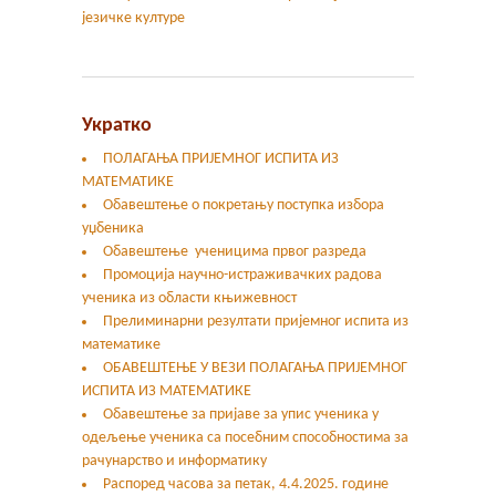
језичке културе
Укратко
ПОЛАГАЊА ПРИЈЕМНОГ ИСПИТА ИЗ
МАТЕМАТИКЕ
Обавештење о покретању поступка избора
уџбеника
Обавештење ученицима првог разреда
Промоција научно-истраживачких радова
ученика из области књижевност
Прелиминарни резултати пријемног испита из
математике
ОБАВЕШТЕЊЕ У ВЕЗИ ПОЛАГАЊА ПРИЈЕМНОГ
ИСПИТА ИЗ МАТЕМАТИКЕ
Oбавештење за пријаве за упис ученика у
одељење ученика са посебним способностима за
рачунарство и информатику
Распоред часова за петак, 4.4.2025. године