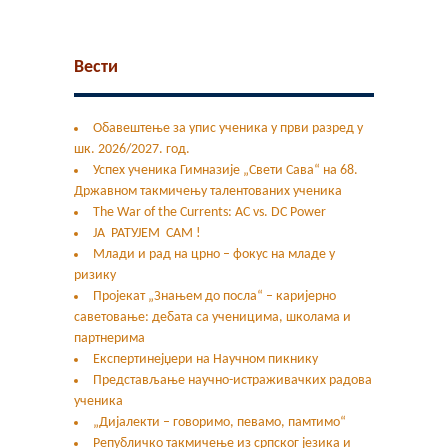
Контакт
Гимфест 14
Вести
Фонд
Обавештење за упис ученика у први разред у
шк. 2026/2027. год.
Јавне набавке
Успех ученика Гимназије „Свети Сава“ на 68.
Државном такмичењу талентованих ученика
The War of the Currents: AC vs. DC Power
ЈА РАТУЈЕМ САМ !
Млади и рад на црно – фокус на младе у
ризику
Пројекат „Знањем до посла“ – каријерно
саветовање: дебата са ученицима, школама и
партнерима
Експертинејџери на Научном пикнику
Представљање научно-истраживачких радова
ученика
„Дијалекти – говоримо, певамо, памтимо“
Републичко такмичење из српског језика и