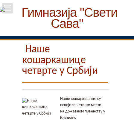
Почетна
Школа
Наше
кошаркашице
Вести
четврте у Србији
Упис
Ученици
Наше кошаркашице су
Особље
освојиле четврто место
на државном првенству у
Кладову.
Пројекти