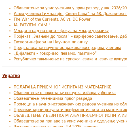
Обавештење за упис ученика у први разред у шк. 2026/202
Успех ученика Гимназије „Свети Сава“ на 68. Државном
The War of the Currents: AC vs. DC Power
ЈА РАТУЈЕМ САМ !
Млади и рад на црно – фокус на младе у ризику
Пројекат „Знањем до посла“ – каријерно саветовање: де
Експертинејџери на Научном пикнику
Представљање научно-истраживачких радова ученика
„Дијалекти – говоримо, певамо, памтимо“
Републичко такмичење из српског језика и језичке култур
Укратко
ПОЛАГАЊА ПРИЈЕМНОГ ИСПИТА ИЗ МАТЕМАТИКЕ
Обавештење о покретању поступка избора уџбеника
Обавештење ученицима првог разреда
Промоција научно-истраживачких радова ученика из об
Прелиминарни резултати пријемног испита из математи
ОБАВЕШТЕЊЕ У ВЕЗИ ПОЛАГАЊА ПРИЈЕМНОГ ИСПИТА И
Oбавештење за пријаве за упис ученика у одељење учен
Распоред часова за петак, 4.4.2025. године