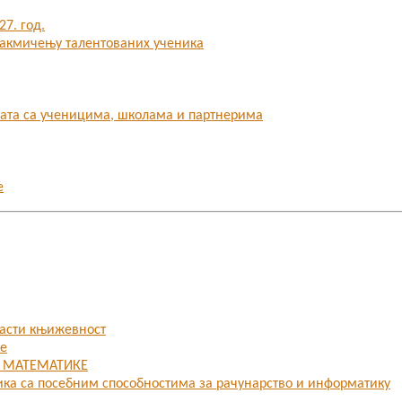
7. год.
 такмичењу талентованих ученика
бата са ученицима, школама и партнерима
е
ласти књижевност
ке
З МАТЕМАТИКЕ
ика са посебним способностима за рачунарство и информатику