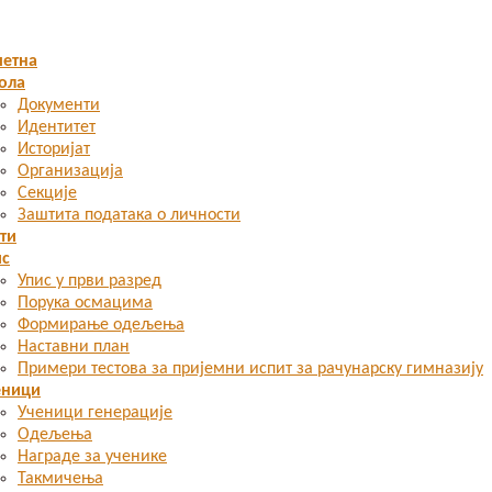
четна
ола
Документи
Идентитет
Историјат
Организација
Секције
Заштита података о личности
ти
ис
Упис у први разред
Порука осмацима
Формирање одељења
Наставни план
Примери тестова за пријемни испит за рачунарску гимназију
еници
Ученици генерације
Одељења
Награде за ученике
Такмичења