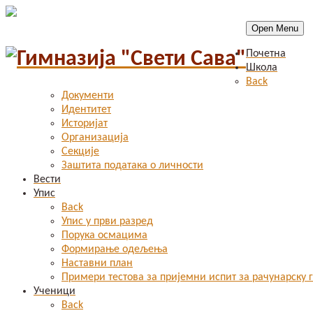
Open Menu
Почетна
Школа
Back
Документи
Идентитет
Историјат
Организација
Секције
Заштита података о личности
Вести
Упис
Back
Упис у први разред
Порука осмацима
Формирање одељења
Наставни план
Примери тестова за пријемни испит за рачунарску 
Ученици
Back