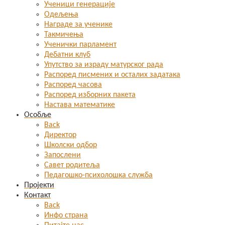
Ученици генерације
Одељења
Награде за ученике
Такмичења
Ученички парламент
Дебатни клуб
Упутство за израду матурског рада
Распоред писмених и осталих задатака
Распоред часова
Распоред изборних пакета
Настава математике
Особље
Back
Директор
Школски одбор
Запослени
Савет родитеља
Педагошко-психолошка служба
Пројекти
Контакт
Back
Инфо страна