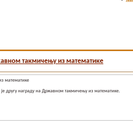
Јав
ржавном такмичењу из математике
о је другу награду на Државном такмичењу из математике.