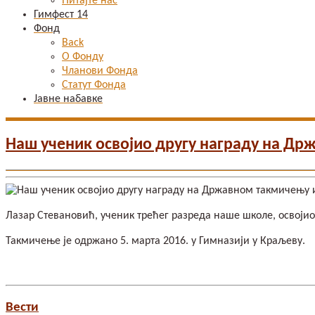
Питајте нас
Гимфест 14
Фонд
Back
О Фонду
Чланови Фонда
Статут Фонда
Јавне набавке
Наш ученик освојио другу награду на Д
Лазар Стевановић, ученик трећег разреда наше школе, освоји
Такмичење је одржано 5. марта 2016. у Гимназији у Краљеву.
Вести