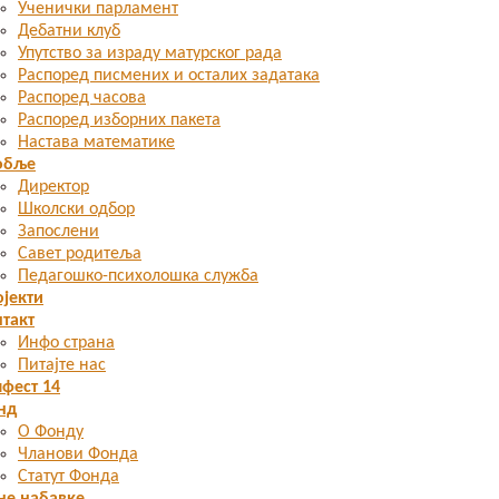
Ученички парламент
Дебатни клуб
Упутство за израду матурског рада
Распоред писмених и осталих задатака
Распоред часова
Распоред изборних пакета
Настава математике
обље
Директор
Школски одбор
Запослени
Савет родитеља
Педагошко-психолошка служба
јекти
такт
Инфо страна
Питајте нас
фест 14
нд
О Фонду
Чланови Фонда
Статут Фонда