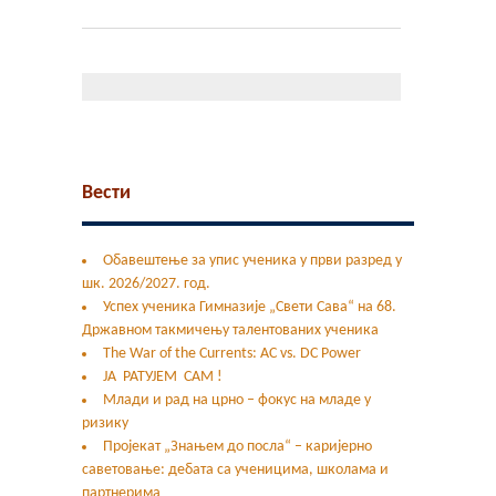
Контакт
Гимфест 14
Фонд
Јавне набавке
Вести
Обавештење за упис ученика у први разред у
шк. 2026/2027. год.
Успех ученика Гимназије „Свети Сава“ на 68.
Државном такмичењу талентованих ученика
The War of the Currents: AC vs. DC Power
ЈА РАТУЈЕМ САМ !
Млади и рад на црно – фокус на младе у
ризику
Пројекат „Знањем до посла“ – каријерно
саветовање: дебата са ученицима, школама и
партнерима