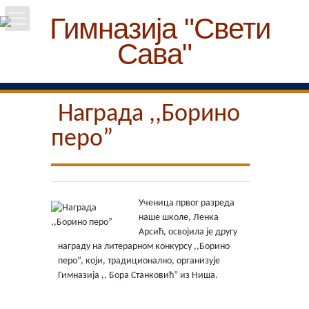
Почетна
Школа
Награда ,,Борино
перо”
Вести
Упис
Ученица првог разреда
Ученици
наше школе, Ленка
Арсић, освојила је другу
Особље
награду на литерарном конкурсу ,,Борино
перо”, који, традиционално, организује
Гимназија ,, Бора Станковић” из Ниша.
Пројекти