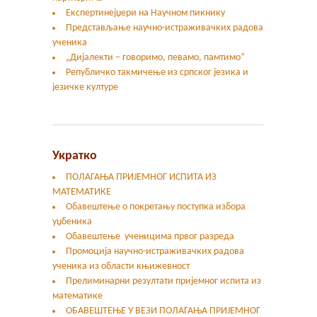
Експертинејџери на Научном пикнику
Представљање научно-истраживачких радова
ученика
„Дијалекти – говоримо, певамо, памтимо“
Републичко такмичење из српског језика и
језичке културе
Укратко
ПОЛАГАЊА ПРИЈЕМНОГ ИСПИТА ИЗ
МАТЕМАТИКЕ
Обавештење о покретању поступка избора
уџбеника
Обавештење ученицима првог разреда
Промоција научно-истраживачких радова
ученика из области књижевност
Прелиминарни резултати пријемног испита из
математике
ОБАВЕШТЕЊЕ У ВЕЗИ ПОЛАГАЊА ПРИЈЕМНОГ