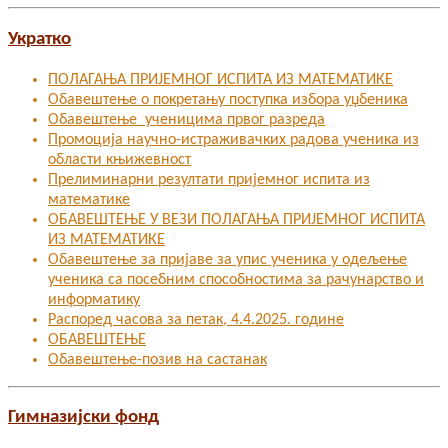
Укратко
ПОЛАГАЊА ПРИЈЕМНОГ ИСПИТА ИЗ МАТЕМАТИКЕ
Обавештење о покретању поступка избора уџбеника
Обавештење ученицима првог разреда
Промоција научно-истраживачких радова ученика из
области књижевност
Прелиминарни резултати пријемног испита из
математике
ОБАВЕШТЕЊЕ У ВЕЗИ ПОЛАГАЊА ПРИЈЕМНОГ ИСПИТА
ИЗ МАТЕМАТИКЕ
Oбавештење за пријаве за упис ученика у одељење
ученика са посебним способностима за рачунарство и
информатику
Распоред часова за петак, 4.4.2025. године
ОБАВЕШТЕЊЕ
Обавештење-позив на састанак
Гимназијски фонд