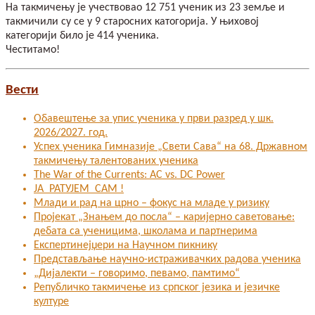
На такмичењу је учествовао 12 751 ученик из 23 земље и
такмичили су се у 9 старосних катогорија. У њиховој
категорији било је 414 ученика.
Честитамо!
Вести
Обавештење за упис ученика у први разред у шк.
2026/2027. год.
Успех ученика Гимназије „Свети Сава“ на 68. Државном
такмичењу талентованих ученика
The War of the Currents: AC vs. DC Power
ЈА РАТУЈЕМ САМ !
Млади и рад на црно – фокус на младе у ризику
Пројекат „Знањем до посла“ – каријерно саветовање:
дебата са ученицима, школама и партнерима
Експертинејџери на Научном пикнику
Представљање научно-истраживачких радова ученика
„Дијалекти – говоримо, певамо, памтимо“
Републичко такмичење из српског језика и језичке
културе