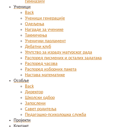
гимназију
Ученици
Back
Ученици генерације
Одељења
Награде за ученике
Такмичења
Ученички парламент
Дебатни клуб
Упутство за израду матурског рада
Распоред писмених и осталих задатака
Распоред часова
Распоред изборних пакета
Настава математике
Особље
Back
Директор
Школски одбор
Запослени
Савет родитеља
Педагошко-психолошка служба
Пројекти
Контакт