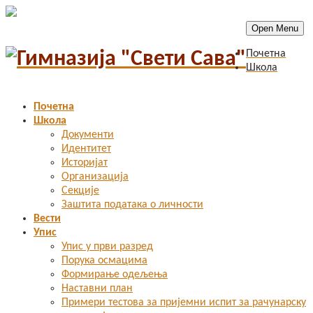
Open Menu
Почетна
Школа
Почетна
Школа
Документи
Идентитет
Историјат
Организација
Секције
Заштита података о личности
Вести
Упис
Упис у први разред
Порука осмацима
Формирање одељења
Наставни план
Примери тестова за пријемни испит за рачунарску