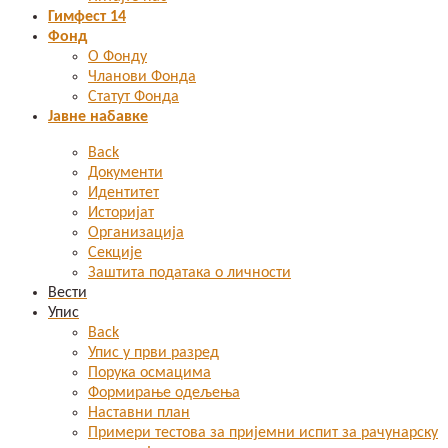
Гимфест 14
Фонд
О Фонду
Чланови Фонда
Статут Фонда
Јавне набавке
Back
Документи
Идентитет
Историјат
Организација
Секције
Заштита података о личности
Вести
Упис
Back
Упис у први разред
Порука осмацима
Формирање одељења
Наставни план
Примери тестова за пријемни испит за рачунарску