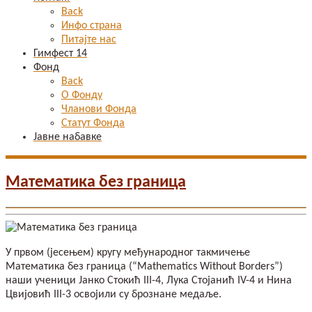
Back
Инфо страна
Питајте нас
Гимфест 14
Фонд
Back
О Фонду
Чланови Фонда
Статут Фонда
Јавне набавке
Математика без граница
У првом (јесењем) кругу међународног такмичење
Математика без граница (“Mathematics Without Borders”)
наши ученици Јанко Стокић III-4, Лука Стојанић IV-4 и Нина
Цвијовић III-3 освојили су брознанe медаљe.