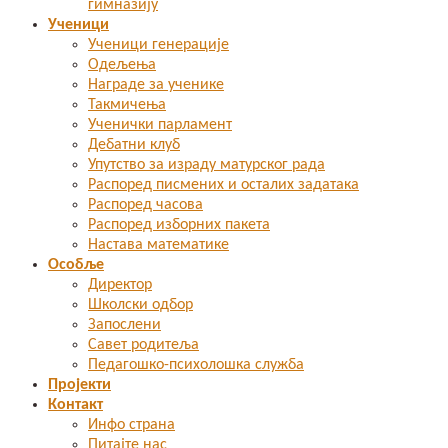
гимназију
Ученици
Ученици генерације
Одељења
Награде за ученике
Такмичења
Ученички парламент
Дебатни клуб
Упутство за израду матурског рада
Распоред писмених и осталих задатака
Распоред часова
Распоред изборних пакета
Настава математике
Особље
Директор
Школски одбор
Запослени
Савет родитеља
Педагошко-психолошка служба
Пројекти
Контакт
Инфо страна
Питајте нас