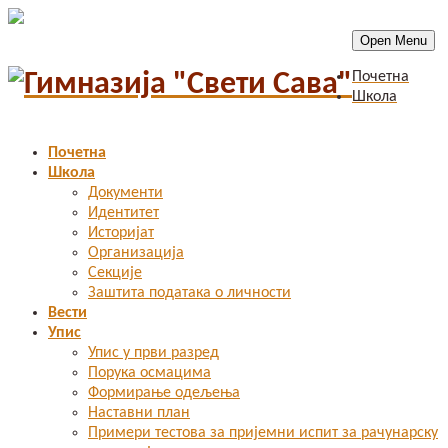
Open Menu
Почетна
Школа
Почетна
Школа
Документи
Идентитет
Историјат
Организација
Секције
Заштита података о личности
Вести
Упис
Упис у први разред
Порука осмацима
Формирање одељења
Наставни план
Примери тестова за пријемни испит за рачунарску