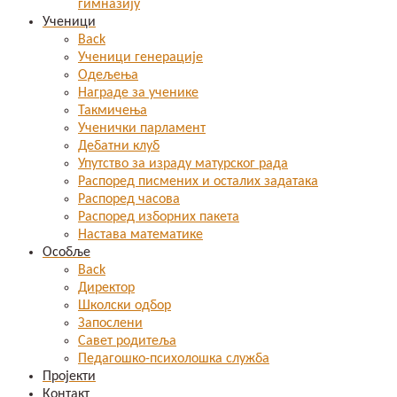
гимназију
Ученици
Back
Ученици генерације
Одељења
Награде за ученике
Такмичења
Ученички парламент
Дебатни клуб
Упутство за израду матурског рада
Распоред писмених и осталих задатака
Распоред часова
Распоред изборних пакета
Настава математике
Особље
Back
Директор
Школски одбор
Запослени
Савет родитеља
Педагошко-психолошка служба
Пројекти
Контакт