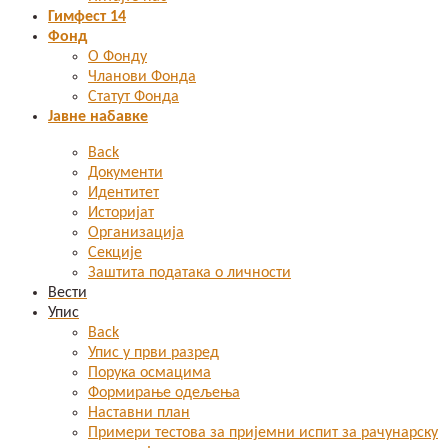
Гимфест 14
Фонд
О Фонду
Чланови Фонда
Статут Фонда
Јавне набавке
Back
Документи
Идентитет
Историјат
Организација
Секције
Заштита података о личности
Вести
Упис
Back
Упис у први разред
Порука осмацима
Формирање одељења
Наставни план
Примери тестова за пријемни испит за рачунарску