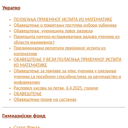
Укратко
ПОЛАГАЊА ПРИЈЕМНОГ ИСПИТА ИЗ МАТЕМАТИКЕ
Обавештење о покретању поступка избора уџбеника
Обавештење ученицима првог разреда
Промоција научно-истраживачких радова ученика из
области књижевност
Прелиминарни резултати пријемног испита из
математике
ОБАВЕШТЕЊЕ У ВЕЗИ ПОЛАГАЊА ПРИЈЕМНОГ ИСПИТА
ИЗ МАТЕМАТИКЕ
Oбавештење за пријаве за упис ученика у одељење
ученика са посебним способностима за рачунарство и
информатику
Распоред часова за петак, 4.4.2025. године
ОБАВЕШТЕЊЕ
Обавештење-позив на састанак
Гимназијски фонд
Статут Фонда