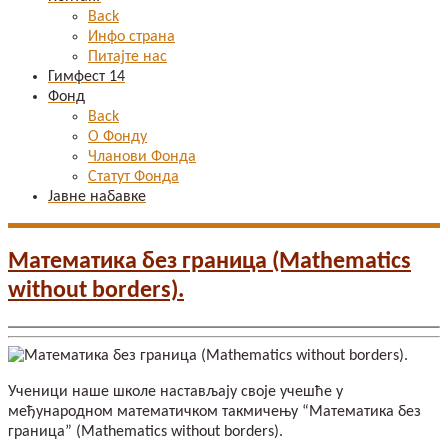
Back
Инфо страна
Питајте нас
Гимфест 14
Фонд
Back
О Фонду
Чланови Фонда
Статут Фонда
Јавне набавке
Математика без граница (Mathematics
without borders).
Ученици наше школе настављају своје учешће у
међународном математичком такмичењу “Математика без
граница” (Mathematics without borders).