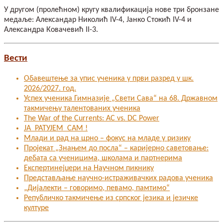
У другом (пролећном) кругу квалификација нове три бронзане
медаље: Александар Николић IV-4, Јанко Стокић IV-4 и
Александра Ковачевић II-3.
Вести
Обавештење за упис ученика у први разред у шк.
2026/2027. год.
Успех ученика Гимназије „Свети Сава“ на 68. Државном
такмичењу талентованих ученика
The War of the Currents: AC vs. DC Power
ЈА РАТУЈЕМ САМ !
Млади и рад на црно – фокус на младе у ризику
Пројекат „Знањем до посла“ – каријерно саветовање:
дебата са ученицима, школама и партнерима
Експертинејџери на Научном пикнику
Представљање научно-истраживачких радова ученика
„Дијалекти – говоримо, певамо, памтимо“
Републичко такмичење из српског језика и језичке
културе