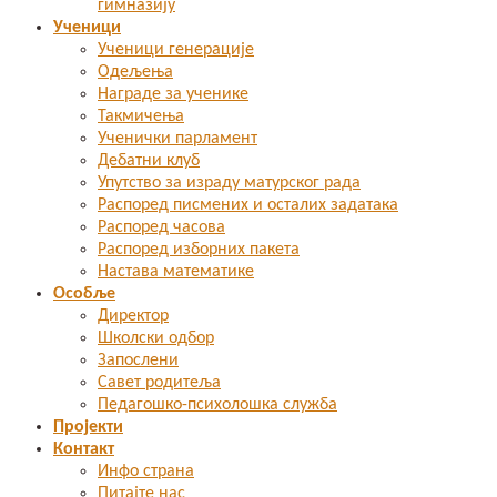
гимназију
Ученици
Ученици генерације
Одељења
Награде за ученике
Такмичења
Ученички парламент
Дебатни клуб
Упутство за израду матурског рада
Распоред писмених и осталих задатака
Распоред часова
Распоред изборних пакета
Настава математике
Особље
Директор
Школски одбор
Запослени
Савет родитеља
Педагошко-психолошка служба
Пројекти
Контакт
Инфо страна
Питајте нас