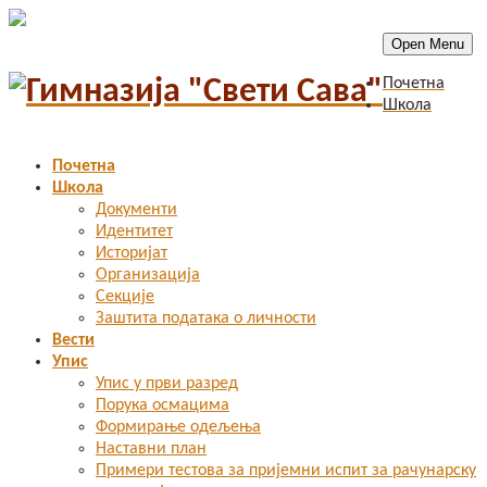
Open Menu
Почетна
Школа
Почетна
Школа
Документи
Идентитет
Историјат
Организација
Секције
Заштита података о личности
Вести
Упис
Упис у први разред
Порука осмацима
Формирање одељења
Наставни план
Примери тестова за пријемни испит за рачунарску