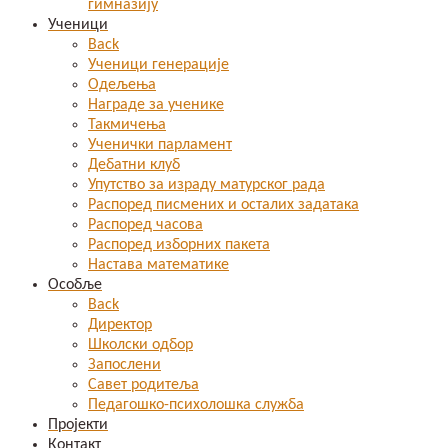
гимназију
Ученици
Back
Ученици генерације
Одељења
Награде за ученике
Такмичења
Ученички парламент
Дебатни клуб
Упутство за израду матурског рада
Распоред писмених и осталих задатака
Распоред часова
Распоред изборних пакета
Настава математике
Особље
Back
Директор
Школски одбор
Запослени
Савет родитеља
Педагошко-психолошка служба
Пројекти
Контакт