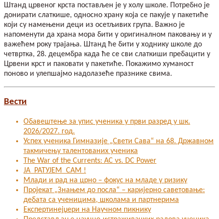
Штанд црвеног крста постављен је у холу школе. Потребно је
донирати слаткише, односно храну која се пакује у пакетиће
који су намењени деци из осетљивих група. Важно је
напоменути да храна мора бити у оригиналном паковању и у
важећем року трајања. Штанд ће бити у ходнику школе до
четвртка, 28. децембра када ће се сви слаткиши пребацити у
Црвени крст и паковати у пакетиће. Покажимо хуманост
поново и улепшајмо надолазеће празнике свима.
Вести
Обавештење за упис ученика у први разред у шк.
2026/2027. год.
Успех ученика Гимназије „Свети Сава“ на 68. Државном
такмичењу талентованих ученика
The War of the Currents: AC vs. DC Power
ЈА РАТУЈЕМ САМ !
Млади и рад на црно – фокус на младе у ризику
Пројекат „Знањем до посла“ – каријерно саветовање:
дебата са ученицима, школама и партнерима
Експертинејџери на Научном пикнику