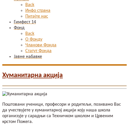
Back
Инфо страна
Питајте нас
Гимфест 14
Фонд
Back
О Фонду
Чланови Фонда
Статут Фонда
Јавне набавке
Хуманитарна акција
Поштовани ученици, професори и родитељи, позивамо Вас
да учествујете у хуманитарној акцији коју наша школа
организује у сарадњи са Техничком школом и Црвеним
крстом Пожега.