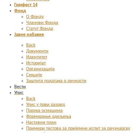
Гимфест 14
Фонд
О Фонду
Чланови Фонда
Статут Фонда
Јавне набавке
Back
Документи
Идентитет
Историјат
Организација
Секције
Заштита података о личности
Вести
Упис
Back
Упис у први разред
Порука осмацима
Формирање одељења
Наставни план
Примери тестова за пријемни испит за рачунарску