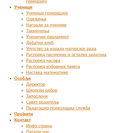
гимназију
Ученици
Ученици генерације
Одељења
Награде за ученике
Такмичења
Ученички парламент
Дебатни клуб
Упутство за израду матурског рада
Распоред писмених и осталих задатака
Распоред часова
Распоред изборних пакета
Настава математике
Особље
Директор
Школски одбор
Запослени
Савет родитеља
Педагошко-психолошка служба
Пројекти
Контакт
Инфо страна
Питајте нас