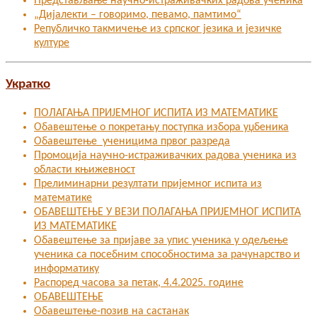
Представљање научно-истраживачких радова ученика
„Дијалекти – говоримо, певамо, памтимо“
Републичко такмичење из српског језика и језичке
културе
Укратко
ПОЛАГАЊА ПРИЈЕМНОГ ИСПИТА ИЗ МАТЕМАТИКЕ
Обавештење о покретању поступка избора уџбеника
Обавештење ученицима првог разреда
Промоција научно-истраживачких радова ученика из
области књижевност
Прелиминарни резултати пријемног испита из
математике
ОБАВЕШТЕЊЕ У ВЕЗИ ПОЛАГАЊА ПРИЈЕМНОГ ИСПИТА
ИЗ МАТЕМАТИКЕ
Oбавештење за пријаве за упис ученика у одељење
ученика са посебним способностима за рачунарство и
информатику
Распоред часова за петак, 4.4.2025. године
ОБАВЕШТЕЊЕ
Обавештење-позив на састанак