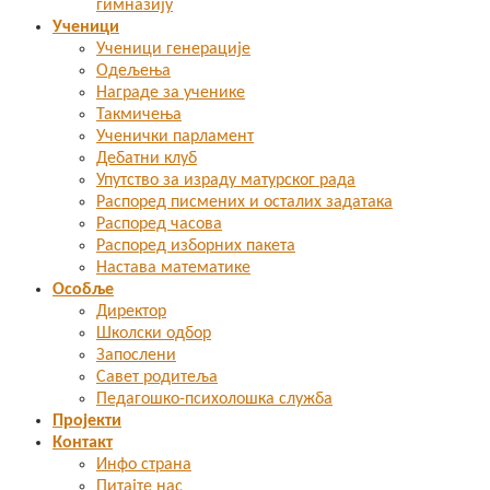
гимназију
Ученици
Ученици генерације
Одељења
Награде за ученике
Такмичења
Ученички парламент
Дебатни клуб
Упутство за израду матурског рада
Распоред писмених и осталих задатака
Распоред часова
Распоред изборних пакета
Настава математике
Особље
Директор
Школски одбор
Запослени
Савет родитеља
Педагошко-психолошка служба
Пројекти
Контакт
Инфо страна
Питајте нас