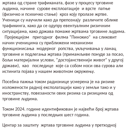
жртава од стране трафиканата, фазе у процесу трговине
људима, начине сурове експлоатације и врсте патње
(физичко и психичко стање) кроз коју пролазе жртве.
Ученици су научили како да препознају различите облике
трафикинга, како да се одупру евентуалним ризичним
ситуацијама, како држава помаже жртвама трговине људима.
Пројекцијом пригодног филма ”Пинокио” на сликовит
начин ученицима су приближени механизми
функционисања модерног ропства, укључивања у ланац
трговине и подлегања жртава (примамљиве понуде за посао,
бољи материјални услови, ”достојанственији живот” у другој
држави), као последице које са собом носи ова сурова али
истинита појава у нашем животном окружењу.
Посебна пажња током радионице усмерена је на ризике
изложености радној експолатацији како у земљи тако и у
иностранству, повезаности ових ризика са ризицима од
трговине људима.
Током 2024. године идентификован је највећи број жртава
трговине људима у последњих шест година.
Центар за заштиту жртава трговине људима у претходној