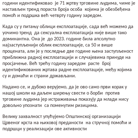
години идентификовао је 71 жртву трговине људима, чиме је
настављен тренд пораста броја особа којима је обезбеђена
помоћ и подршка већ четврту годину заредом.
Када су у питању облици експлоатације, сада већ можемо да
уочимо тренд да сексуална експлоатација није више тако
доминантна. Она је до 2023. године била апсолутно
најзаступљенији облик експлоатације, са 50 и више
процената, али је у последње две године њена заступљеност
приближна радној експлоатацији и случајевима принуде на
просјачење. Већ трећу годину заредом расте број
идентификованих жртава радне експлоатације, међу којима
су и домаћи и страни држављани.
Надамо се, и дубоко верујемо, да је ово само први корак у
нашој школи ка даљем ширењу свести о борби против
трговине људима јер истраживања показују да млади нису
довољно упознати са поменутим ризицима.
Велику захвалност упућујемо Општинској организацији
Црвеног крста на њиховој преданости на стручној помоћи и
подршци у реализацији ове активности