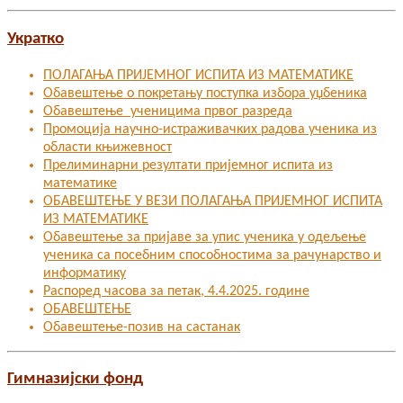
Укратко
ПОЛАГАЊА ПРИЈЕМНОГ ИСПИТА ИЗ МАТЕМАТИКЕ
Обавештење о покретању поступка избора уџбеника
Обавештење ученицима првог разреда
Промоција научно-истраживачких радова ученика из
области књижевност
Прелиминарни резултати пријемног испита из
математике
ОБАВЕШТЕЊЕ У ВЕЗИ ПОЛАГАЊА ПРИЈЕМНОГ ИСПИТА
ИЗ МАТЕМАТИКЕ
Oбавештење за пријаве за упис ученика у одељење
ученика са посебним способностима за рачунарство и
информатику
Распоред часова за петак, 4.4.2025. године
ОБАВЕШТЕЊЕ
Обавештење-позив на састанак
Гимназијски фонд