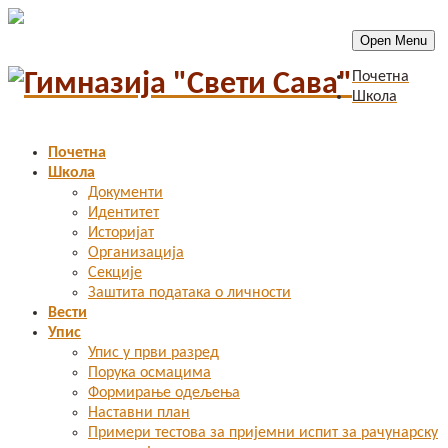
Open Menu
Почетна
Школа
Почетна
Школа
Документи
Идентитет
Историјат
Организација
Секције
Заштита података о личности
Вести
Упис
Упис у први разред
Порука осмацима
Формирање одељења
Наставни план
Примери тестова за пријемни испит за рачунарску