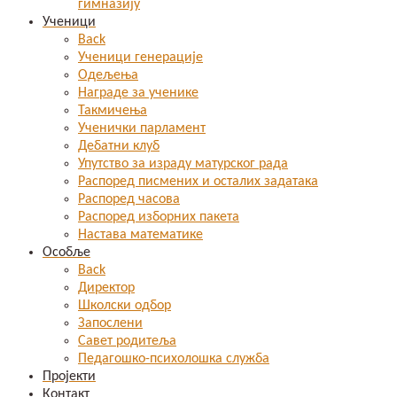
гимназију
Ученици
Back
Ученици генерације
Одељења
Награде за ученике
Такмичења
Ученички парламент
Дебатни клуб
Упутство за израду матурског рада
Распоред писмених и осталих задатака
Распоред часова
Распоред изборних пакета
Настава математике
Особље
Back
Директор
Школски одбор
Запослени
Савет родитеља
Педагошко-психолошка служба
Пројекти
Контакт