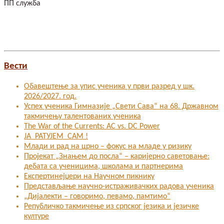
ПП служба
Вести
Обавештење за упис ученика у први разред у шк.
2026/2027. год.
Успех ученика Гимназије „Свети Сава“ на 68. Државном
такмичењу талентованих ученика
The War of the Currents: AC vs. DC Power
ЈА РАТУЈЕМ САМ !
Млади и рад на црно – фокус на младе у ризику
Пројекат „Знањем до посла“ – каријерно саветовање:
дебата са ученицима, школама и партнерима
Експертинејџери на Научном пикнику
Представљање научно-истраживачких радова ученика
„Дијалекти – говоримо, певамо, памтимо“
Републичко такмичење из српског језика и језичке
културе