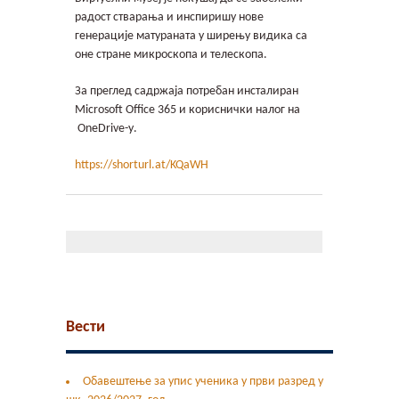
Контакт
радост стварања и инспиришу нове
генерације матураната у ширењу видика са
Гимфест 14
оне стране микроскопа и телескопа.
За преглед садржаја потребан инсталиран
Фонд
Microsoft Office 365 и кориснички налог на
OneDrive-у.
Јавне набавке
https://shorturl.at/KQaWH
Вести
Обавештење за упис ученика у први разред у