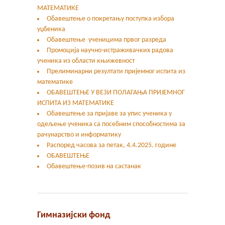
МАТЕМАТИКЕ
Обавештење о покретању поступка избора
уџбеника
Обавештење ученицима првог разреда
Промоција научно-истраживачких радова
ученика из области књижевност
Прелиминарни резултати пријемног испита из
математике
ОБАВЕШТЕЊЕ У ВЕЗИ ПОЛАГАЊА ПРИЈЕМНОГ
ИСПИТА ИЗ МАТЕМАТИКЕ
Oбавештење за пријаве за упис ученика у
одељење ученика са посебним способностима за
рачунарство и информатику
Распоред часова за петак, 4.4.2025. године
ОБАВЕШТЕЊЕ
Обавештење-позив на састанак
Гимназијски фонд