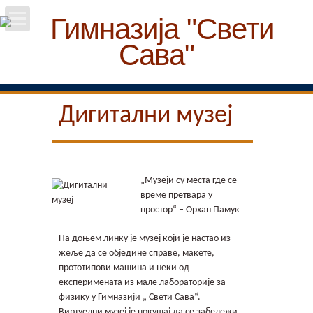
Почетна
Школа
Дигитални музеј
Вести
Упис
„Музеји су места где се
време претвара у
Ученици
простор“ – Орхан Памук
На доњем линку је музеј који је настао из
Особље
жеље да се обједине справе, макете,
прототипови машина и неки од
Пројекти
експеримената из мале лабораторије за
физику у Гимназији „ Свети Сава“.
Виртуелни музеј је покушај да се забележи