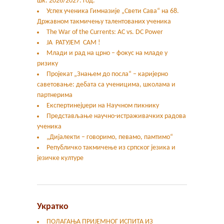
шк. 2026/2027. год.
Успех ученика Гимназије „Свети Сава“ на 68.
Државном такмичењу талентованих ученика
The War of the Currents: AC vs. DC Power
ЈА РАТУЈЕМ САМ !
Млади и рад на црно – фокус на младе у
ризику
Пројекат „Знањем до посла“ – каријерно
саветовање: дебата са ученицима, школама и
партнерима
Експертинејџери на Научном пикнику
Представљање научно-истраживачких радова
ученика
„Дијалекти – говоримо, певамо, памтимо“
Републичко такмичење из српског језика и
језичке културе
Укратко
ПОЛАГАЊА ПРИЈЕМНОГ ИСПИТА ИЗ