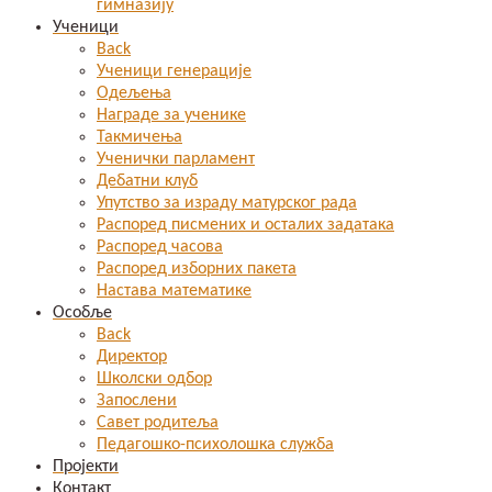
гимназију
Ученици
Back
Ученици генерације
Одељења
Награде за ученике
Такмичења
Ученички парламент
Дебатни клуб
Упутство за израду матурског рада
Распоред писмених и осталих задатака
Распоред часова
Распоред изборних пакета
Настава математике
Особље
Back
Директор
Школски одбор
Запослени
Савет родитеља
Педагошко-психолошка служба
Пројекти
Контакт