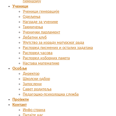
гимназију
Ученици
Ученици генерације
Одељења
Награде за ученике
Такмичења
Ученички парламент
Дебатни клуб
Упутство за израду матурског рада
Распоред писмених и осталих задатака
Распоред часова
Распоред изборних пакета
Настава математике
Особље
Директор
Школски одбор
Запослени
Савет родитеља
Педагошко-психолошка служба
Пројекти
Контакт
Инфо страна
Питајте нас