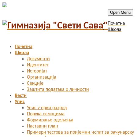
Open Menu
Почетна
Школа
Почетна
Школа
Документи
Идентитет
Историјат
Организација
Секције
Заштита података о личности
Вести
Упис
Упис у први разред
Порука осмацима
Формирање одељења
Наставни план
Примери тестова за пријемни испит за рачунарску