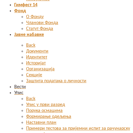
Гимфест 14
Фонд
О Фонду
Чланови Фонда
Статут Фонда
Јавне набавке
Back
Документи
Идентитет
Историјат
Организација
Секције
Заштита података о личности
Вести
Упис
Back
Упис у први разред
Порука осмацима
Формирање одељења
Наставни план
Примери тестова за пријемни испит за рачунарску