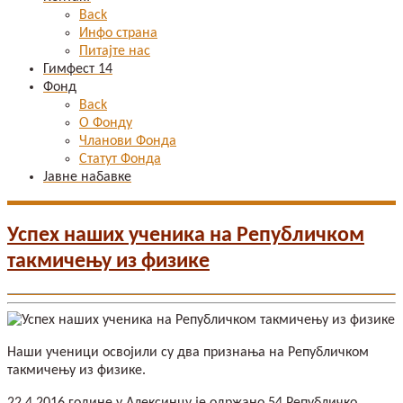
Back
Инфо страна
Питајте нас
Гимфест 14
Фонд
Back
О Фонду
Чланови Фонда
Статут Фонда
Јавне набавке
Успех наших ученика на Републичком
такмичењу из физике
Наши ученици освојили су два признања на Републичком
такмичењу из физике.
22.4.2016.године у Алексинцу је одржано 54.Републичко