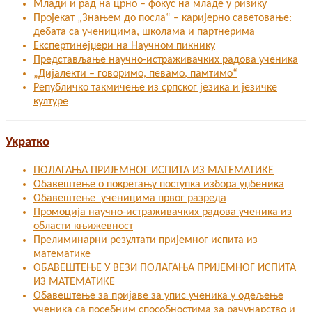
Млади и рад на црно – фокус на младе у ризику
Пројекат „Знањем до посла“ – каријерно саветовање:
дебата са ученицима, школама и партнерима
Експертинејџери на Научном пикнику
Представљање научно-истраживачких радова ученика
„Дијалекти – говоримо, певамо, памтимо“
Републичко такмичење из српског језика и језичке
културе
Укратко
ПОЛАГАЊА ПРИЈЕМНОГ ИСПИТА ИЗ МАТЕМАТИКЕ
Обавештење о покретању поступка избора уџбеника
Обавештење ученицима првог разреда
Промоција научно-истраживачких радова ученика из
области књижевност
Прелиминарни резултати пријемног испита из
математике
ОБАВЕШТЕЊЕ У ВЕЗИ ПОЛАГАЊА ПРИЈЕМНОГ ИСПИТА
ИЗ МАТЕМАТИКЕ
Oбавештење за пријаве за упис ученика у одељење
ученика са посебним способностима за рачунарство и