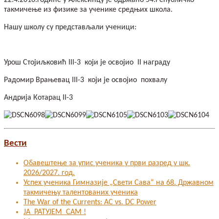
такмичење из физике за ученике средњих школа.
Нашу школу су представљали ученици:
Урош Стојиљковић III-3 који је освојио II награду
Радомир Врањевац III-3 који је освојио похвалу
Андрија Котарац II-3
Вести
Обавештење за упис ученика у први разред у шк.
2026/2027. год.
Успех ученика Гимназије „Свети Сава“ на 68. Државном
такмичењу талентованих ученика
The War of the Currents: AC vs. DC Power
ЈА РАТУЈЕМ САМ !