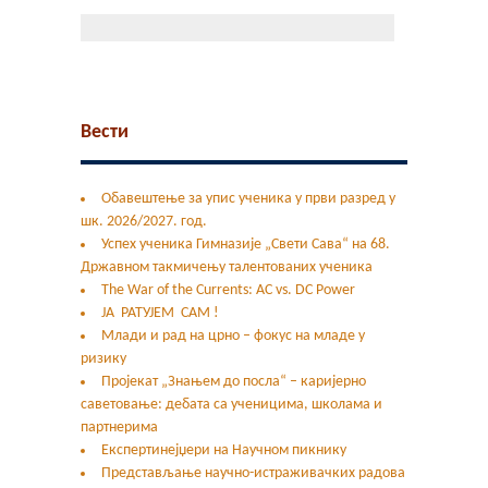
Вести
Обавештење за упис ученика у први разред у
шк. 2026/2027. год.
Успех ученика Гимназије „Свети Сава“ на 68.
Државном такмичењу талентованих ученика
The War of the Currents: AC vs. DC Power
ЈА РАТУЈЕМ САМ !
Млади и рад на црно – фокус на младе у
ризику
Пројекат „Знањем до посла“ – каријерно
саветовање: дебата са ученицима, школама и
партнерима
Експертинејџери на Научном пикнику
Представљање научно-истраживачких радова