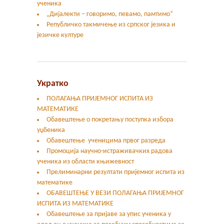
ученика
„Дијалекти – говоримо, певамо, памтимо“
Републичко такмичење из српског језика и
језичке културе
Укратко
ПОЛАГАЊА ПРИЈЕМНОГ ИСПИТА ИЗ
МАТЕМАТИКЕ
Обавештење о покретању поступка избора
уџбеника
Обавештење ученицима првог разреда
Промоција научно-истраживачких радова
ученика из области књижевност
Прелиминарни резултати пријемног испита из
математике
ОБАВЕШТЕЊЕ У ВЕЗИ ПОЛАГАЊА ПРИЈЕМНОГ
ИСПИТА ИЗ МАТЕМАТИКЕ
Oбавештење за пријаве за упис ученика у