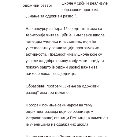
Контакт
школе у Србији реализује
образовни програм
„Знање за одрживи развој“.
Гимфест 14
На конкурсу се бира 15 средњих школа са
Фонд
територије читаве Србије. Тим сваке школе
чине два ученика и наставник, који ће
учествовати у реализацији програмских
Јавне набавке
активности. Предност имају школе које су
успеле да добро опишу своју мотивацију, и
покажу зашто је одржи развој важан за
њихове локалне заједнице.
Образовни програм „Знање за одрживи
развој“ има три целине.
Програм почиње семинаром на тему
одрживог развоја који се реализује у
Истраживачкој станици Петница, а намењен
је ученицима из одабраних школа.