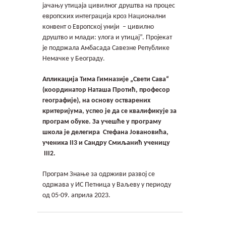
јачању утицаја цивилног друштва на процес
европских интеграција кроз Национални
конвент о Европској унији – цивилно
друштво и млади: улога и утицај”. Пројекат
је подржала Амбасада Савезне Републике
Немачке у Београду.
Апликација
Тима Гимназије „Свети Сава“
(координатор Наташа Протић, професор
географије),
на
основу остварених
критеријума,
успео
је
да се квалификује за
програм обуке.
За учешће у програму
школа је
делегира
Стефана Јовановића,
ученика
II3
и Сандру Смиљанић ученицу
III2
.
Програм Знање за одрживи развој се
одржава у ИС Петница у Ваљеву у периоду
од 05-09. априла 2023.