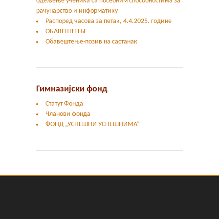
одељење ученика са посебним способностима за
рачунарство и информатику
Распоред часова за петак, 4.4.2025. године
ОБАВЕШТЕЊЕ
Обавештење-позив на састанак
Гимназијски фонд
Статут Фонда
Чланови фонда
ФОНД „УСПЕШНИ УСПЕШНИМА“