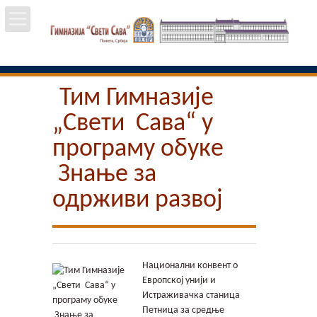
Почетна
Тим Гимназије
Школа
„Свети Сава“ у
Вести
програму обуке
Знање за
Упис
одрживи развој
Ученици
Особље
Национални конвент о
Европској унији и
Пројекти
Истраживачка станица
Петница за средње