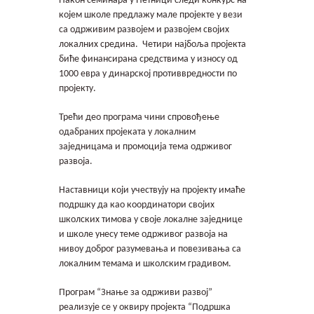
Након семинара у Петници следи конкурс на
којем школе предлажу мале пројекте у вези
са одрживим развојем и развојем својих
локалних средина. Четири најбоља пројекта
биће финансирана средствима у износу од
1000 евра у динарској противвредности по
пројекту.
Трећи део програма чини спровођење
одабраних пројеката у локалним
заједницама и промоција тема одрживог
развоја.
Наставници који учествују на пројекту имаће
подршку да као координатори својих
школских тимова у своје локалне заједнице
и школе унесу теме одрживог развоја на
нивоу доброг разумевања и повезивања са
локалним темама и школским градивом.
Програм “Знање за одрживи развој”
реализује се у оквиру пројекта “Подршка