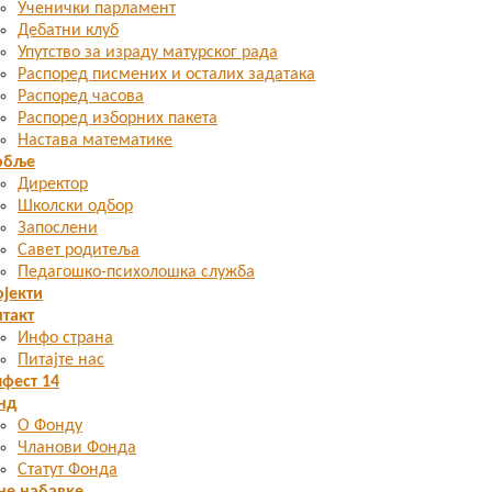
Ученички парламент
Дебатни клуб
Упутство за израду матурског рада
Распоред писмених и осталих задатака
Распоред часова
Распоред изборних пакета
Настава математике
обље
Директор
Школски одбор
Запослени
Савет родитеља
Педагошко-психолошка служба
јекти
такт
Инфо страна
Питајте нас
фест 14
нд
О Фонду
Чланови Фонда
Статут Фонда