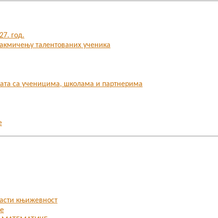
7. год.
 такмичењу талентованих ученика
бата са ученицима, школама и партнерима
е
ласти књижевност
ке