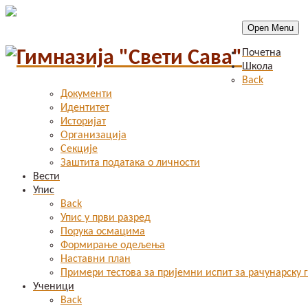
Open Menu
Почетна
Школа
Back
Документи
Идентитет
Историјат
Организација
Секције
Заштита података о личности
Вести
Упис
Back
Упис у први разред
Порука осмацима
Формирање одељења
Наставни план
Примери тестова за пријемни испит за рачунарску 
Ученици
Back