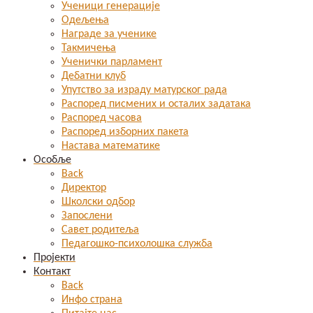
Ученици генерације
Одељења
Награде за ученике
Такмичења
Ученички парламент
Дебатни клуб
Упутство за израду матурског рада
Распоред писмених и осталих задатака
Распоред часова
Распоред изборних пакета
Настава математике
Особље
Back
Директор
Школски одбор
Запослени
Савет родитеља
Педагошко-психолошка служба
Пројекти
Контакт
Back
Инфо страна