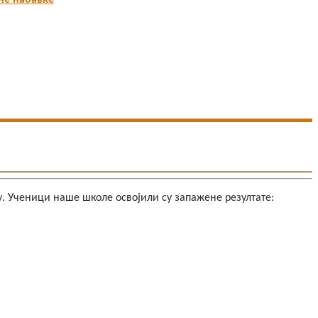
не набавке
 Ученици наше школе освојили су запажене резултате: