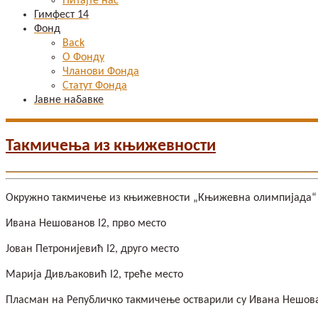
Питајте нас
Гимфест 14
Фонд
Back
О Фонду
Чланови Фонда
Статут Фонда
Јавне набавке
Такмичења из књижевности
Окружно такмичење из књижевности „Књижевна олимпијада“ од
Ивана Нешованов I2, прво место
Јован Петронијевић I2, друго место
Марија Дивљаковић I2, треће место
Пласман на Републичко такмичење остварили су Ивана Нешов