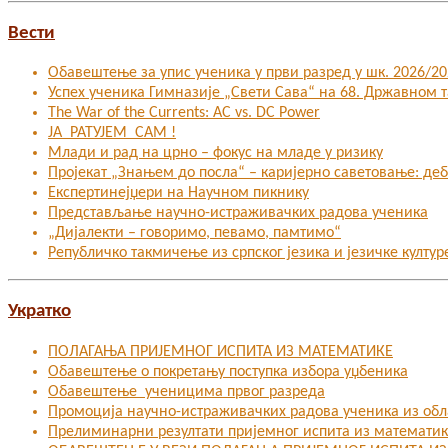
Вести
Обавештење за упис ученика у први разред у шк. 2026/202
Успех ученика Гимназије „Свети Сава“ на 68. Државном
The War of the Currents: AC vs. DC Power
ЈА РАТУЈЕМ САМ !
Млади и рад на црно – фокус на младе у ризику
Пројекат „Знањем до посла“ – каријерно саветовање: де
Експертинејџери на Научном пикнику
Представљање научно-истраживачких радова ученика
„Дијалекти – говоримо, певамо, памтимо“
Републичко такмичење из српског језика и језичке култур
Укратко
ПОЛАГАЊА ПРИЈЕМНОГ ИСПИТА ИЗ МАТЕМАТИКЕ
Обавештење о покретању поступка избора уџбеника
Обавештење ученицима првог разреда
Промоција научно-истраживачких радова ученика из об
Прелиминарни резултати пријемног испита из математи