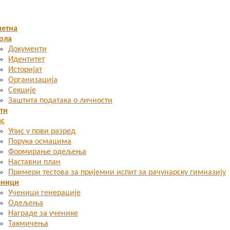
четна
ола
Документи
Идентитет
Историјат
Организација
Секције
Заштита података о личности
ти
ис
Упис у први разред
Порука осмацима
Формирање одељења
Наставни план
Примери тестова за пријемни испит за рачунарску гимназију
еници
Ученици генерације
Одељења
Награде за ученике
Такмичења