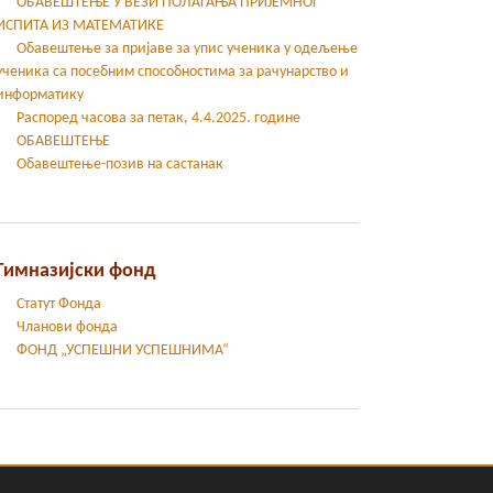
ОБАВЕШТЕЊЕ У ВЕЗИ ПОЛАГАЊА ПРИЈЕМНОГ
ИСПИТА ИЗ МАТЕМАТИКЕ
Oбавештење за пријаве за упис ученика у одељење
ученика са посебним способностима за рачунарство и
информатику
Распоред часова за петак, 4.4.2025. године
ОБАВЕШТЕЊЕ
Обавештење-позив на састанак
Гимназијски фонд
Статут Фонда
Чланови фонда
ФОНД „УСПЕШНИ УСПЕШНИМА“