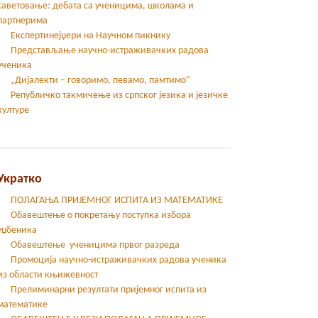
саветовање: дебата са ученицима, школама и
партнерима
Експертинејџери на Научном пикнику
Представљање научно-истраживачких радова
ученика
„Дијалекти – говоримо, певамо, памтимо“
Републичко такмичење из српског језика и језичке
културе
Укратко
ПОЛАГАЊА ПРИЈЕМНОГ ИСПИТА ИЗ МАТЕМАТИКЕ
Обавештење о покретању поступка избора
уџбеника
Обавештење ученицима првог разреда
Промоција научно-истраживачких радова ученика
из области књижевност
Прелиминарни резултати пријемног испита из
математике