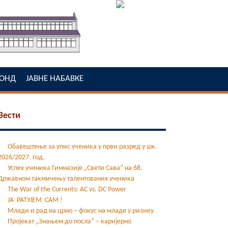
ОНД
ЈАВНЕ НАБАВКЕ
Вести
Обавештење за упис ученика у први разред у шк.
2026/2027. год.
Успех ученика Гимназије „Свети Сава“ на 68.
Државном такмичењу талентованих ученика
The War of the Currents: AC vs. DC Power
ЈА РАТУЈЕМ САМ !
Млади и рад на црно – фокус на младе у ризику
Пројекат „Знањем до посла“ – каријерно