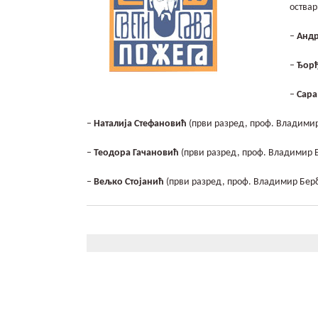
оствар
–
Анд
–
Ђорђ
–
Сар
–
Наталија Стефановић
(први разред, проф. Владими
–
Теодора Гачановић
(први разред, проф. Владимир 
–
Вељко Стојанић
(први разред, проф. Владимир Бер