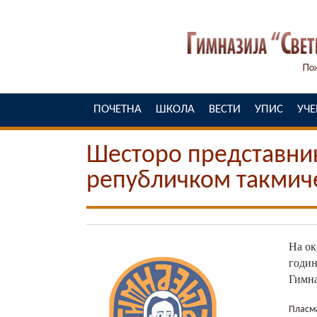
ПОЧЕТНА
ШКОЛА
ВЕСТИ
УПИС
УЧ
Шесторо представни
републичком такмиче
На ок
годин
Гимна
Пласма