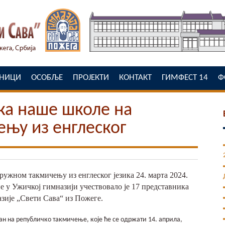
ЕНИЦИ
ОСОБЉЕ
ПРОЈЕКТИ
КОНТАКТ
ГИМФЕСТ 14
Ф
ка наше школе на
њу из енглеског
ружном такмичењу из енглеског језика 24. марта 2024.
е у Ужичкој гимназији учествовало је 17 представника
зије „Свети Сава“ из Пожеге.
н на републичко такмичење, које ће се одржати 14. априла,