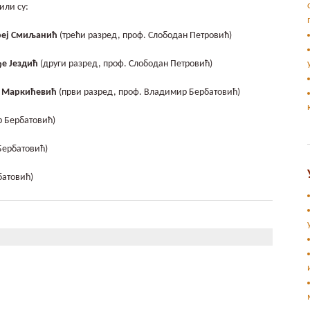
или су:
реј Смиљанић
(трећи разред, проф. Слободан Петровић)
е Јездић
(други разред, проф. Слободан Петровић)
а Маркићевић
(први разред, проф. Владимир Бербатовић)
р Бербатовић)
Бербатовић)
батовић)