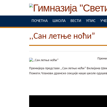
ПОЧЕТНА
ШКОЛА
ВЕСТИ
УПИС
УЧ
,,Сан летње ноћи”
Премиј
Премијера представе ,,Сан летње ноћи” Вилијама Шексп
Пожеги.Чланови драмске секције наше школе одушеви