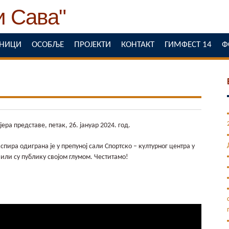
ЕНИЦИ
ОСОБЉЕ
ПРОЈЕКТИ
КОНТАКТ
ГИМФЕСТ 14
Ф
ера представе, петак, 26. јануар 2024. год.
ира одиграна је у препуној сали Спортско – културног центра у
ли су публику својом глумом. Честитамо!