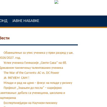
ОНД
ЈАВНЕ НАБАВКЕ
Вести
Обавештење за упис ученика у први разред у шк.
2026/2027. год.
Успех ученика Гимназије „Свети Сава“ на 68.
Државном такмичењу талентованих ученика
The War of the Currents: AC vs. DC Power
ЈА РАТУЈЕМ САМ !
Млади и рад на црно – фокус на младе у ризику
Пројекат „Знањем до посла“ – каријерно
саветовање: дебата са ученицима, школама и
партнерима
Експертинејџери на Научном пикнику