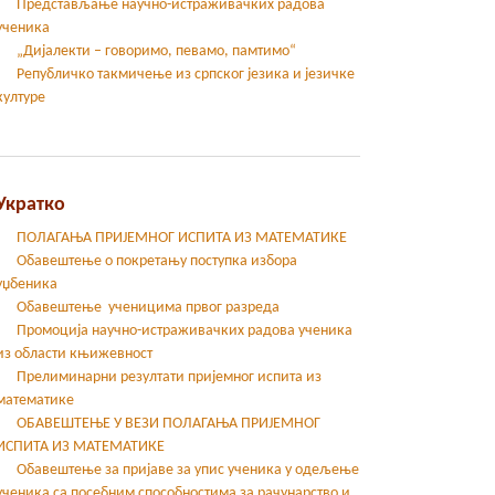
Представљање научно-истраживачких радова
ученика
„Дијалекти – говоримо, певамо, памтимо“
Републичко такмичење из српског језика и језичке
културе
Укратко
ПОЛАГАЊА ПРИЈЕМНОГ ИСПИТА ИЗ МАТЕМАТИКЕ
Обавештење о покретању поступка избора
уџбеника
Обавештење ученицима првог разреда
Промоција научно-истраживачких радова ученика
из области књижевност
Прелиминарни резултати пријемног испита из
математике
ОБАВЕШТЕЊЕ У ВЕЗИ ПОЛАГАЊА ПРИЈЕМНОГ
ИСПИТА ИЗ МАТЕМАТИКЕ
Oбавештење за пријаве за упис ученика у одељење
ученика са посебним способностима за рачунарство и