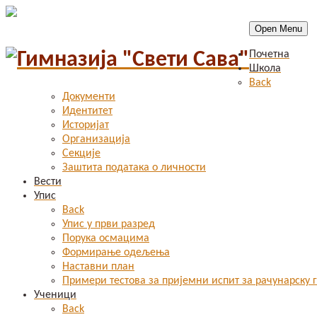
Open Menu
Почетна
Школа
Back
Документи
Идентитет
Историјат
Организација
Секције
Заштита података о личности
Вести
Упис
Back
Упис у први разред
Порука осмацима
Формирање одељења
Наставни план
Примери тестова за пријемни испит за рачунарску 
Ученици
Back