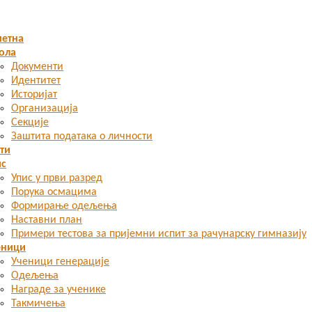
четна
ола
Документи
Идентитет
Историјат
Организација
Секције
Заштита података о личности
ти
ис
Упис у први разред
Порука осмацима
Формирање одељења
Наставни план
Примери тестова за пријемни испит за рачунарску гимназију
еници
Ученици генерације
Одељења
Награде за ученике
Такмичења