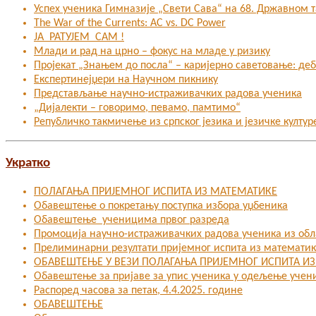
Успех ученика Гимназије „Свети Сава“ на 68. Државном
The War of the Currents: AC vs. DC Power
ЈА РАТУЈЕМ САМ !
Млади и рад на црно – фокус на младе у ризику
Пројекат „Знањем до посла“ – каријерно саветовање: де
Експертинејџери на Научном пикнику
Представљање научно-истраживачких радова ученика
„Дијалекти – говоримо, певамо, памтимо“
Републичко такмичење из српског језика и језичке култур
Укратко
ПОЛАГАЊА ПРИЈЕМНОГ ИСПИТА ИЗ МАТЕМАТИКЕ
Обавештење о покретању поступка избора уџбеника
Обавештење ученицима првог разреда
Промоција научно-истраживачких радова ученика из об
Прелиминарни резултати пријемног испита из математи
ОБАВЕШТЕЊЕ У ВЕЗИ ПОЛАГАЊА ПРИЈЕМНОГ ИСПИТА И
Oбавештење за пријаве за упис ученика у одељење учен
Распоред часова за петак, 4.4.2025. године
ОБАВЕШТЕЊЕ