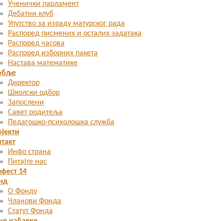
Ученички парламент
Дебатни клуб
Упутство за израду матурског рада
Распоред писмених и осталих задатака
Распоред часова
Распоред изборних пакета
Настава математике
обље
Директор
Школски одбор
Запослени
Савет родитеља
Педагошко-психолошка служба
јекти
такт
Инфо страна
Питајте нас
фест 14
нд
О Фонду
Чланови Фонда
Статут Фонда