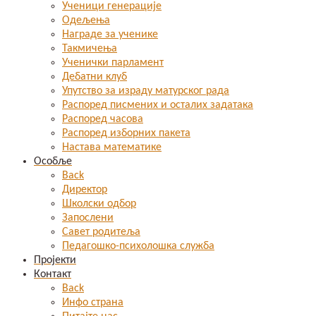
Ученици генерације
Одељења
Награде за ученике
Такмичења
Ученички парламент
Дебатни клуб
Упутство за израду матурског рада
Распоред писмених и осталих задатака
Распоред часова
Распоред изборних пакета
Настава математике
Особље
Back
Директор
Школски одбор
Запослени
Савет родитеља
Педагошко-психолошка служба
Пројекти
Контакт
Back
Инфо страна