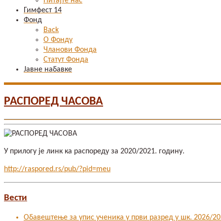
Питајте нас
Гимфест 14
Фонд
Back
О Фонду
Чланови Фонда
Статут Фонда
Јавне набавке
РАСПОРЕД ЧАСОВА
У прилогу је линк ка распореду за 2020/2021. годину.
http://raspored.rs/pub/?pid=meu
Вести
Обавештење за упис ученика у први разред у шк. 2026/202