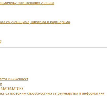
 такмичењу талентованих ученика
бата са ученицима, школама и партнерима
е
ласти књижевност
ке
З МАТЕМАТИКЕ
ика са посебним способностима за рачунарство и информатику