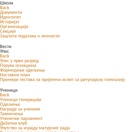
Школа
Back
Документи
Идентитет
Историјат
Организација
Секције
Заштита података о личности
Вести
Упис
Back
Упис у први разред
Порука осмацима
Формирање одељења
Наставни план
Примери тестова за пријемни испит за рачунарску гимназију
Ученици
Back
Ученици генерације
Одељења
Награде за ученике
Такмичења
Ученички парламент
Дебатни клуб
Упутство за израду матурског рада