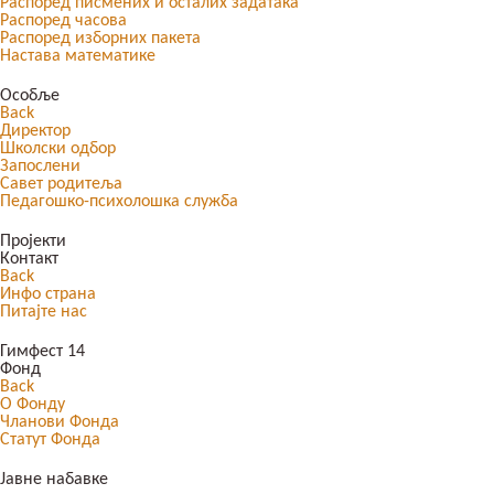
Распоред писмених и осталих задатака
Распоред часова
Распоред изборних пакета
Настава математике
Особље
Back
Директор
Школски одбор
Запослени
Савет родитеља
Педагошко-психолошка служба
Пројекти
Контакт
Back
Инфо страна
Питајте нас
Гимфест 14
Фонд
Back
О Фонду
Чланови Фонда
Статут Фонда
Јавне набавке