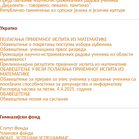
Представљање научно-истраживачких радова ученика
„Дијалекти – говоримо, певамо, памтимо“
Републичко такмичење из српског језика и језичке културе
Укратко
ПОЛАГАЊА ПРИЈЕМНОГ ИСПИТА ИЗ МАТЕМАТИКЕ
Обавештење о покретању поступка избора уџбеника
Обавештење ученицима првог разреда
Промоција научно-истраживачких радова ученика из области
књижевност
Прелиминарни резултати пријемног испита из математике
ОБАВЕШТЕЊЕ У ВЕЗИ ПОЛАГАЊА ПРИЈЕМНОГ ИСПИТА ИЗ
МАТЕМАТИКЕ
Oбавештење за пријаве за упис ученика у одељење ученика са
посебним способностима за рачунарство и информатику
Распоред часова за петак, 4.4.2025. године
ОБАВЕШТЕЊЕ
Обавештење-позив на састанак
Гимназијски фонд
Статут Фонда
Чланови фонда
ФОНД „УСПЕШНИ УСПЕШНИМА“