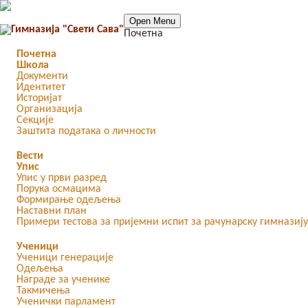
Open Menu
Почетна
Почетна
Школа
Документи
Идентитет
Историјат
Организација
Секције
Заштита података о личности
Вести
Упис
Упис у први разред
Порука осмацима
Формирање одељења
Наставни план
Примери тестова за пријемни испит за рачунарску гимназију
Ученици
Ученици генерације
Одељења
Награде за ученике
Такмичења
Ученички парламент