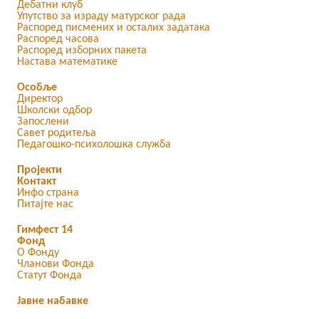
Дебатни клуб
Упутство за израду матурског рада
Распоред писмених и осталих задатака
Распоред часова
Распоред изборних пакета
Настава математике
Особље
Директор
Школски одбор
Запослени
Савет родитеља
Педагошко-психолошка служба
Пројекти
Контакт
Инфо страна
Питајте нас
Гимфест 14
Фонд
О Фонду
Чланови Фонда
Статут Фонда
Јавне набавке