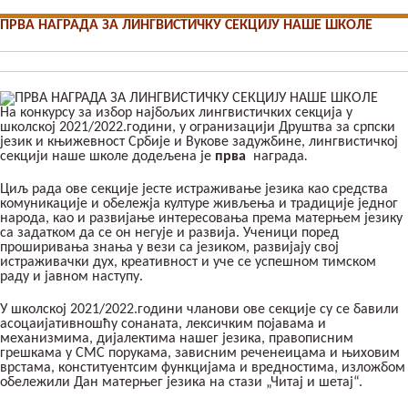
ПРВА НАГРАДА ЗА ЛИНГВИСТИЧКУ СЕКЦИЈУ НАШЕ ШКОЛЕ
На конкурсу за избор најбољих лингвистичких секција у
школској 2021/2022.години, у огранизацији Друштва за српски
језик и књижевност Србије и Вукове задужбине, лингвистичкој
секцији наше школе додељена је
прва
награда
.
Циљ рада ове секције јесте истраживање језика као средства
комуникације и обележја културе живљења и традиције једног
народа, као и развијање интересовања према матерњем језику
са задатком да се он негује и развија. Ученици поред
проширивања знања у вези са језиком, развијају свој
истраживачки дух, креативност и уче се успешном тимском
раду и јавном наступу.
У школској 2021/2022.години чланови ове секције су се бавили
асоцаијативношћу сонаната, лексичким појавама и
механизмима, дијалектима нашег језика, правописним
грешкама у СМС порукама, зависним реченеицама и њиховим
врстама, конституентсим функцијама и вредностима, изложбом
обележили Дан матерњег језика на стази „Читај и шетај“.