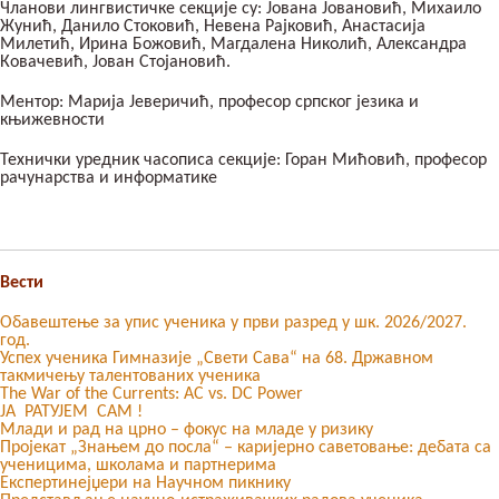
Чланови лингвистичке секције су: Јована Јовановић, Михаило
Жунић, Данило Стоковић, Невена Рајковић, Анастасија
Милетић, Ирина Божовић, Магдалена Николић, Александра
Ковачевић, Јован Стојановић.
Ментор: Марија Јеверичић, професор српског језика и
књижевности
Технички уредник часописа секције: Горан Мићовић, професор
рачунарства и информатике
Вести
Обавештење за упис ученика у први разред у шк. 2026/2027.
год.
Успех ученика Гимназије „Свети Сава“ на 68. Државном
такмичењу талентованих ученика
The War of the Currents: AC vs. DC Power
ЈА РАТУЈЕМ САМ !
Млади и рад на црно – фокус на младе у ризику
Пројекат „Знањем до посла“ – каријерно саветовање: дебата са
ученицима, школама и партнерима
Експертинејџери на Научном пикнику