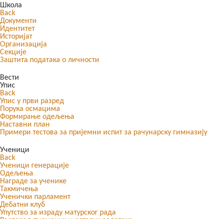
Школа
Back
Документи
Идентитет
Историјат
Организација
Секције
Заштита података о личности
Вести
Упис
Back
Упис у први разред
Порука осмацима
Формирање одељења
Наставни план
Примери тестова за пријемни испит за рачунарску гимназију
Ученици
Back
Ученици генерације
Одељења
Награде за ученике
Такмичења
Ученички парламент
Дебатни клуб
Упутство за израду матурског рада