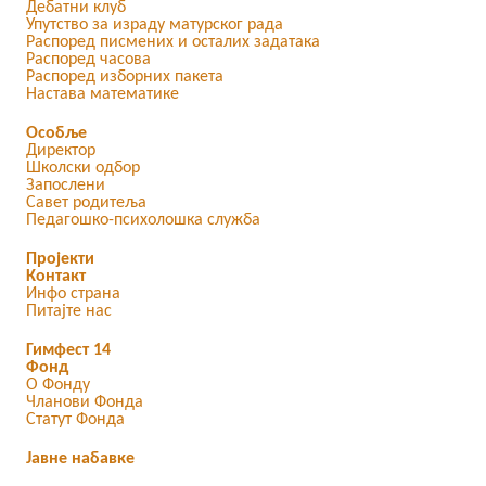
Дебатни клуб
Упутство за израду матурског рада
Распоред писмених и осталих задатака
Распоред часова
Распоред изборних пакета
Настава математике
Особље
Директор
Школски одбор
Запослени
Савет родитеља
Педагошко-психолошка служба
Пројекти
Контакт
Инфо страна
Питајте нас
Гимфест 14
Фонд
О Фонду
Чланови Фонда
Статут Фонда
Јавне набавке