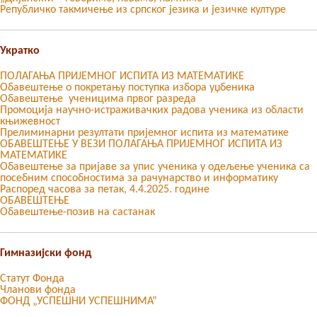
Републичко такмичење из српског језика и језичке културе
Укратко
ПОЛАГАЊА ПРИЈЕМНОГ ИСПИТА ИЗ МАТЕМАТИКЕ
Обавештење о покретању поступка избора уџбеника
Обавештење ученицима првог разреда
Промоција научно-истраживачких радова ученика из области
књижевност
Прелиминарни резултати пријемног испита из математике
ОБАВЕШТЕЊЕ У ВЕЗИ ПОЛАГАЊА ПРИЈЕМНОГ ИСПИТА ИЗ
МАТЕМАТИКЕ
Oбавештење за пријаве за упис ученика у одељење ученика са
посебним способностима за рачунарство и информатику
Распоред часова за петак, 4.4.2025. године
ОБАВЕШТЕЊЕ
Обавештење-позив на састанак
Гимназијски фонд
Статут Фонда
Чланови фонда
ФОНД „УСПЕШНИ УСПЕШНИМА“