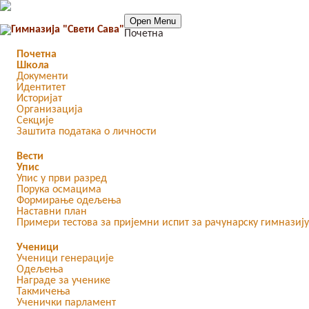
Open Menu
Почетна
Почетна
Школа
Документи
Идентитет
Историјат
Организација
Секције
Заштита података о личности
Вести
Упис
Упис у први разред
Порука осмацима
Формирање одељења
Наставни план
Примери тестова за пријемни испит за рачунарску гимназију
Ученици
Ученици генерације
Одељења
Награде за ученике
Такмичења
Ученички парламент