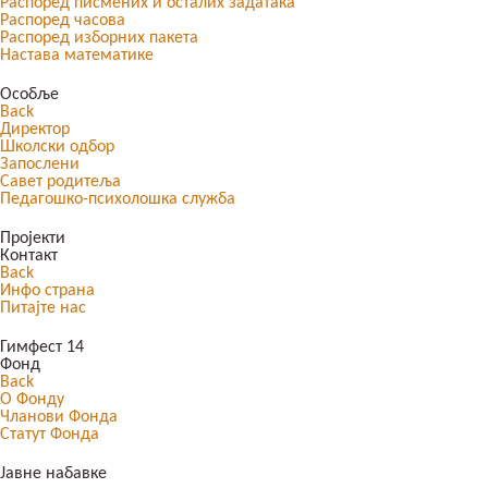
Распоред писмених и осталих задатака
Распоред часова
Распоред изборних пакета
Настава математике
Особље
Back
Директор
Школски одбор
Запослени
Савет родитеља
Педагошко-психолошка служба
Пројекти
Контакт
Back
Инфо страна
Питајте нас
Гимфест 14
Фонд
Back
О Фонду
Чланови Фонда
Статут Фонда
Јавне набавке