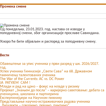
Промена смене
Од понедељка, 23.01.2023. год. настава се изводи у
поподневној смени, због организације прославе Савиндана.
Ускоро ће бити објављен и распоред за поподневну смену.
Вести
Обавештење за упис ученика у први разред у шк. 2026/2027.
год.
Успех ученика Гимназије „Свети Сава“ на 68. Државном
такмичењу талентованих ученика
The War of the Currents: AC vs. DC Power
ЈА РАТУЈЕМ САМ !
Млади и рад на црно – фокус на младе у ризику
Пројекат „Знањем до посла“ – каријерно саветовање: дебата са
ученицима, школама и партнерима
Експертинејџери на Научном пикнику
Представљање научно-истраживачких радова ученика
„Дијалекти – говоримо, певамо, памтимо“