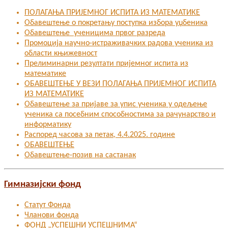
ПОЛАГАЊА ПРИЈЕМНОГ ИСПИТА ИЗ МАТЕМАТИКЕ
Обавештење о покретању поступка избора уџбеника
Обавештење ученицима првог разреда
Промоција научно-истраживачких радова ученика из
области књижевност
Прелиминарни резултати пријемног испита из
математике
ОБАВЕШТЕЊЕ У ВЕЗИ ПОЛАГАЊА ПРИЈЕМНОГ ИСПИТА
ИЗ МАТЕМАТИКЕ
Oбавештење за пријаве за упис ученика у одељење
ученика са посебним способностима за рачунарство и
информатику
Распоред часова за петак, 4.4.2025. године
ОБАВЕШТЕЊЕ
Обавештење-позив на састанак
Гимназијски фонд
Статут Фонда
Чланови фонда
ФОНД „УСПЕШНИ УСПЕШНИМА“