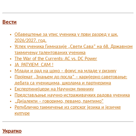
Вести
Обавештење за упис ученика у први разред у шк.
2026/2027. год.
Успех ученика Гимназије „Свети Сава“ на 68. Државном
такмичењу талентованих ученика
The War of the Currents: AC vs. DC Power
ЈА РАТУЈЕМ САМ !
Млади и рад на црно – фокус на младе у ризику
Пројекат „Знањем до посла“ – каријерно саветовање:
дебата са ученицима, школама и партнерима
Експертинејџери на Научном пикнику
Представљање научно-истраживачких радова ученика
„Дијалекти – говоримо, певамо, памтимо“
Републичко такмичење из српског језика и језичке
културе
Укратко