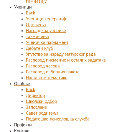
гимназију
Ученици
Back
Ученици генерације
Одељења
Награде за ученике
Такмичења
Ученички парламент
Дебатни клуб
Упутство за израду матурског рада
Распоред писмених и осталих задатака
Распоред часова
Распоред изборних пакета
Настава математике
Особље
Back
Директор
Школски одбор
Запослени
Савет родитеља
Педагошко-психолошка служба
Пројекти
Контакт