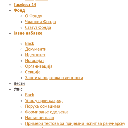
Гимфест 14
Фонд
О Фонду
Чланови Фонда
Статут Фонда
Јавне набавке
Back
Документи
Идентитет
Историјат
Организација
Секције
Заштита података о личности
Вести
Упис
Back
Упис у први разред
Порука осмацима
Формирање одељења
Наставни план
Примери тестова за пријемни испит за рачунарску