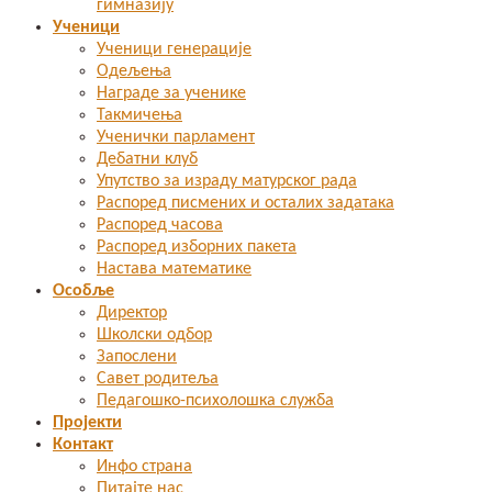
гимназију
Ученици
Ученици генерације
Одељења
Награде за ученике
Такмичења
Ученички парламент
Дебатни клуб
Упутство за израду матурског рада
Распоред писмених и осталих задатака
Распоред часова
Распоред изборних пакета
Настава математике
Особље
Директор
Школски одбор
Запослени
Савет родитеља
Педагошко-психолошка служба
Пројекти
Контакт
Инфо страна
Питајте нас