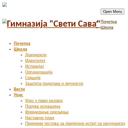
Open Menu
Почетна
Школа
Почетна
Школа
Документи
Идентитет
Историјат
Организација
Секције
Заштита података о личности
Вести
Упис
Упис у први разред
Порука осмацима
Формирање одељења
Наставни план
Примери тестова за пријемни испит за рачунарску