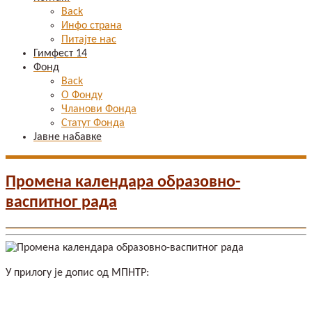
Back
Инфо страна
Питајте нас
Гимфест 14
Фонд
Back
О Фонду
Чланови Фонда
Статут Фонда
Јавне набавке
Промена календара образовно-
васпитног рада
У прилогу је допис од МПНТР: