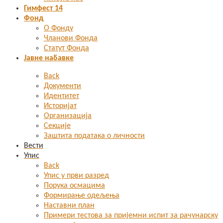
Гимфест 14
Фонд
О Фонду
Чланови Фонда
Статут Фонда
Јавне набавке
Back
Документи
Идентитет
Историјат
Организација
Секције
Заштита података о личности
Вести
Упис
Back
Упис у први разред
Порука осмацима
Формирање одељења
Наставни план
Примери тестова за пријемни испит за рачунарску