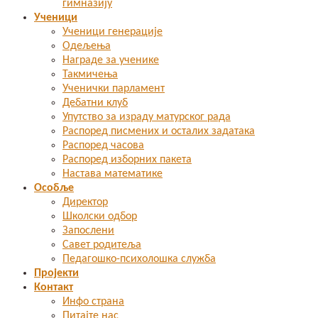
гимназију
Ученици
Ученици генерације
Одељења
Награде за ученике
Такмичења
Ученички парламент
Дебатни клуб
Упутство за израду матурског рада
Распоред писмених и осталих задатака
Распоред часова
Распоред изборних пакета
Настава математике
Особље
Директор
Школски одбор
Запослени
Савет родитеља
Педагошко-психолошка служба
Пројекти
Контакт
Инфо страна
Питајте нас