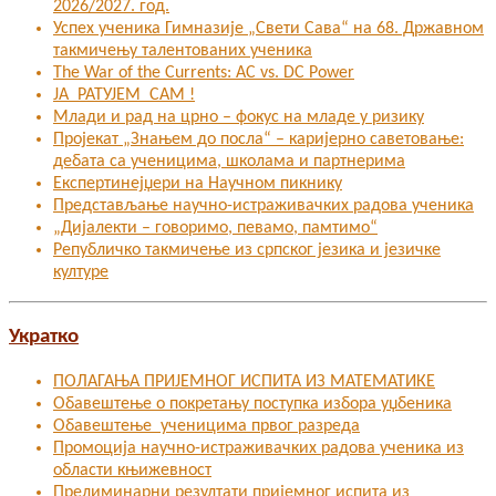
2026/2027. год.
Успех ученика Гимназије „Свети Сава“ на 68. Државном
такмичењу талентованих ученика
The War of the Currents: AC vs. DC Power
ЈА РАТУЈЕМ САМ !
Млади и рад на црно – фокус на младе у ризику
Пројекат „Знањем до посла“ – каријерно саветовање:
дебата са ученицима, школама и партнерима
Експертинејџери на Научном пикнику
Представљање научно-истраживачких радова ученика
„Дијалекти – говоримо, певамо, памтимо“
Републичко такмичење из српског језика и језичке
културе
Укратко
ПОЛАГАЊА ПРИЈЕМНОГ ИСПИТА ИЗ МАТЕМАТИКЕ
Обавештење о покретању поступка избора уџбеника
Обавештење ученицима првог разреда
Промоција научно-истраживачких радова ученика из
области књижевност
Прелиминарни резултати пријемног испита из