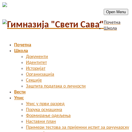
Open Menu
Почетна
Школа
Почетна
Школа
Документи
Идентитет
Историјат
Организација
Секције
Заштита података о личности
Вести
Упис
Упис у први разред
Порука осмацима
Формирање одељења
Наставни план
Примери тестова за пријемни испит за рачунарску