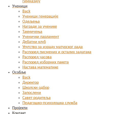
гимназију
Ученици
Back
Ученици генерације
Одељења
Награде за ученике
Такмичења
Ученички парламент
Дебатни клуб
Упутство за израду матурског рада
Распоред писмених и осталих задатака
Распоред часова
Распоред изборних пакета
Настава математике
Особље
Back
Директор
Школски одбор
Запослени
Савет родитеља
Педагошко-психолошка служба
Пројекти
Контакт