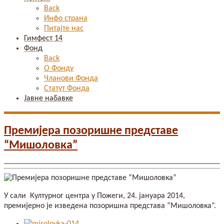
Back
Инфо страна
Питајте нас
Гимфест 14
Фонд
Back
О Фонду
Чланови Фонда
Статут Фонда
Јавне набавке
Премијера позоришне представе
“Мишоловка”
У сали Културног центра у Пожеги, 24. јануара 2014,
премијерно је изведена позоришна представа “Мишоловка”.