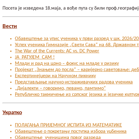
Посета је изведена 18.маја, а вође пута су били проф.географ
Вести
Обавештење за упис ученика у први разред у шк. 2026/202
Успех ученика Гимназије „Свети Сава“ на 68. Државном
The War of the Currents: AC vs. DC Power
ЈА РАТУЈЕМ САМ !
Млади и рад на црно – фокус на младе у ризику
Пројекат „Знањем до посла“ – каријерно саветовање: де
Експертинејџери на Научном пикнику
Представљање научно-истраживачких радова ученика
„Дијалекти – говоримо, певамо, памтимо“
Републичко такмичење из српског језика и језичке култур
Укратко
ПОЛАГАЊА ПРИЈЕМНОГ ИСПИТА ИЗ МАТЕМАТИКЕ
Обавештење о покретању поступка избора уџбеника
Обавештење ученицима првог разреда