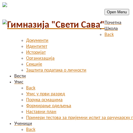
Open Menu
Почетна
Школа
Back
Документи
Идентитет
Историјат
Организација
Секције
Заштита података о личности
Вести
Упис
Back
Упис у први разред
Порука осмацима
Формирање одељења
Наставни план
Примери тестова за пријемни испит за рачунарску 
Ученици
Back