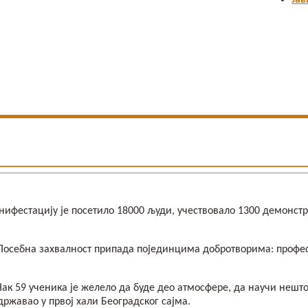
Јав
ифестацију је посетило 18000 људи, учествовало 1300 демонстра
Посебна захвалност припада појединцима добротворима: профес
Чак 59 ученикa је желело да буде део атмосфере, да научи нешт
државао у првој хали Београдског сајма.