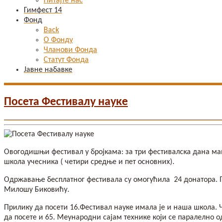
Питајте нас
Гимфест 14
Фонд
Back
О Фонду
Чланови Фонда
Статут Фонда
Јавне набавке
Посета Фестивалу науке
Овогодишњи фестивал у бројкама: за три фестивалска дана ман
школа учесника ( четири средње и пет основних).
Одржавање бесплатног фестивала су омогућила 24 донатора. 
Милошу Биковићу.
Прилику да посети 16.Фестивал науке имала је и наша школа. 
да посете и 65. Меународни сајам технике који се паралелно о