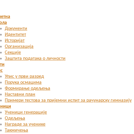
четна
ола
Документи
Идентитет
Историјат
Организација
Секције
Заштита података о личности
ти
ис
Упис у први разред
Порука осмацима
Формирање одељења
Наставни план
Примери тестова за пријемни испит за рачунарску гимназију
еници
Ученици генерације
Одељења
Награде за ученике
Такмичења