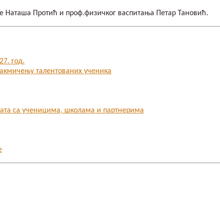
ије Наташа Протић и проф.физичког васпитања Петар Тановић.
7. год.
 такмичењу талентованих ученика
бата са ученицима, школама и партнерима
е