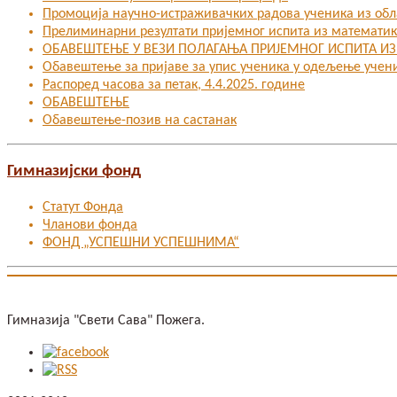
Промоција научно-истраживачких радова ученика из об
Прелиминарни резултати пријемног испита из математи
ОБАВЕШТЕЊЕ У ВЕЗИ ПОЛАГАЊА ПРИЈЕМНОГ ИСПИТА И
Oбавештење за пријаве за упис ученика у одељење учен
Распоред часова за петак, 4.4.2025. године
ОБАВЕШТЕЊЕ
Обавештење-позив на састанак
Гимназијски фонд
Статут Фонда
Чланови фонда
ФОНД „УСПЕШНИ УСПЕШНИМА“
Гимназија "Свети Сава" Пожега.