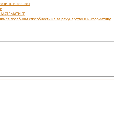
ласти књижевност
ке
З МАТЕМАТИКЕ
ика са посебним способностима за рачунарство и информатику