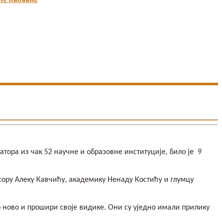
не набавке
тора из чак 52 научне и образовне институције, било је 9
ору Алеку Кавчићу, академику Ненаду Костићу и глумцу
о ново и прошири своје видике. Они су уједно имали прилику