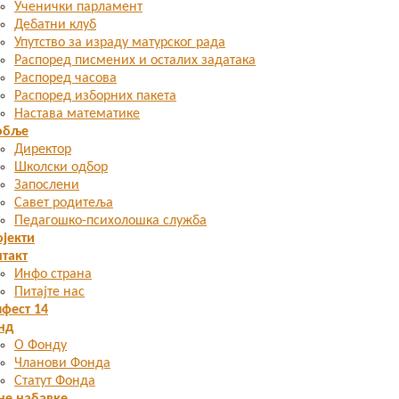
Ученички парламент
Дебатни клуб
Упутство за израду матурског рада
Распоред писмених и осталих задатака
Распоред часова
Распоред изборних пакета
Настава математике
обље
Директор
Школски одбор
Запослени
Савет родитеља
Педагошко-психолошка служба
јекти
такт
Инфо страна
Питајте нас
фест 14
нд
О Фонду
Чланови Фонда
Статут Фонда