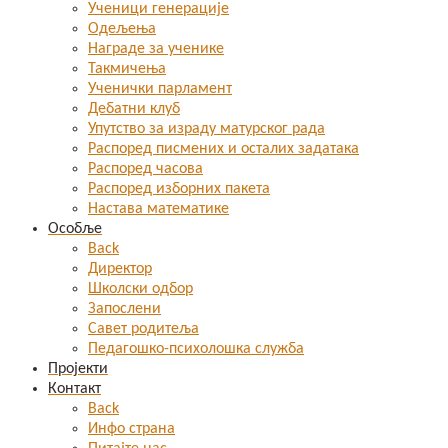
Ученици генерације
Одељења
Награде за ученике
Такмичења
Ученички парламент
Дебатни клуб
Упутство за израду матурског рада
Распоред писмених и осталих задатака
Распоред часова
Распоред изборних пакета
Настава математике
Особље
Back
Директор
Школски одбор
Запослени
Савет родитеља
Педагошко-психолошка служба
Пројекти
Контакт
Back
Инфо страна