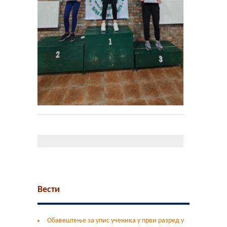
Вести
Обавештење за упис ученика у први разред у