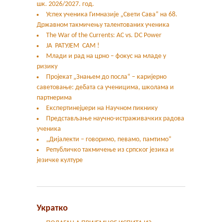
шк. 2026/2027. год.
Успех ученика Гимназије „Свети Сава“ на 68.
Државном такмичењу талентованих ученика
The War of the Currents: AC vs. DC Power
ЈА РАТУЈЕМ САМ !
Млади и рад на црно – фокус на младе у
ризику
Пројекат „Знањем до посла“ – каријерно
саветовање: дебата са ученицима, школама и
партнерима
Експертинејџери на Научном пикнику
Представљање научно-истраживачких радова
ученика
„Дијалекти – говоримо, певамо, памтимо“
Републичко такмичење из српског језика и
језичке културе
Укратко