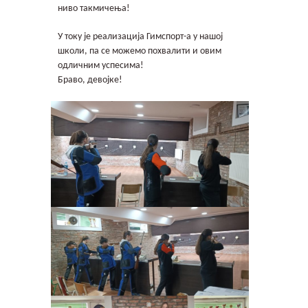
ниво такмичења!
У току је реализација Гимспорт-а у нашој
школи, па се можемо похвалити и овим
одличним успесима!
Браво, девојке!