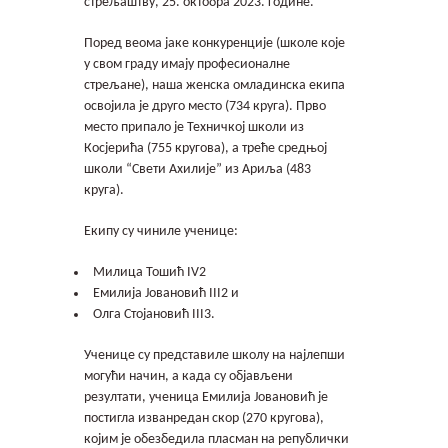
стрељаштву, 25. октобра 2023. године.
Контакт
Поред веома јаке конкуренције (школе које
Гимфест 14
у свом граду имају професионалне
стрељане), наша женска омладинска екипа
освојила је друго место (734 круга). Прво
Фонд
место припало је Техничкој школи из
Косјерића (755 кругова), а треће средњој
Јавне набавке
школи “Свети Ахилије” из Ариља (483
круга).
Екипу су чиниле ученице:
Милица Тошић IV2
Eмилија Јовановић III2 и
Олга Стојановић III3.
Ученице су представиле школу на најлепши
могући начин, а када су објављени
резултати, ученица Емилија Јовановић је
постигла изванредан скор (270 кругова),
којим је обезбедила пласман на републички