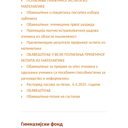
ПОЛАГАЊА ПРИЈЕМНОГ ИСПИТА ИЗ
МАТЕМАТИКЕ
Обавештење о покретању поступка избора
уџбеника
Обавештење ученицима првог разреда
Промоција научно-истраживачких радова
ученика из области књижевност
Прелиминарни резултати пријемног испита из
математике
ОБАВЕШТЕЊЕ У ВЕЗИ ПОЛАГАЊА ПРИЈЕМНОГ
ИСПИТА ИЗ МАТЕМАТИКЕ
Oбавештење за пријаве за упис ученика у
одељење ученика са посебним способностима за
рачунарство и информатику
Распоред часова за петак, 4.4.2025. године
ОБАВЕШТЕЊЕ
Обавештење-позив на састанак
Гимназијски фонд