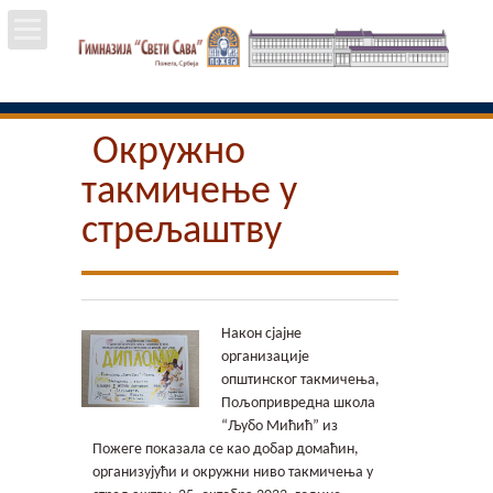
Почетна
Окружно
Школа
такмичење у
Вести
стрељаштву
Упис
Ученици
Након сјајне
организације
општинског такмичења,
Особље
Пољопривредна школа
“Љубо Мићић” из
Пројекти
Пожеге показала се као добар домаћин,
организујући и окружни ниво такмичења у