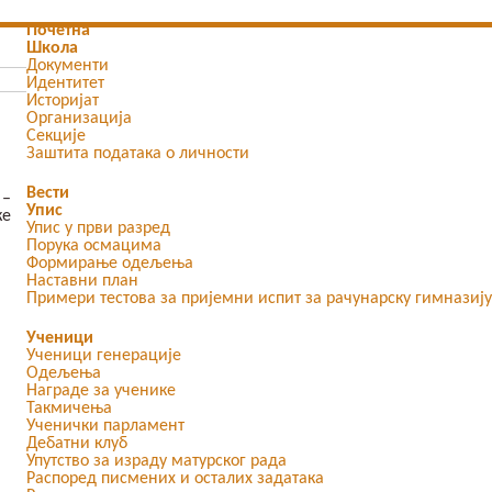
Почетна
Школа
Документи
Идентитет
Историјат
Организација
Секције
Заштита података о личности
Вести
 –
Упис
ке
Упис у први разред
Порука осмацима
Формирање одељења
Наставни план
Примери тестова за пријемни испит за рачунарску гимназију
Ученици
Ученици генерације
Одељења
Награде за ученике
Такмичења
Ученички парламент
Дебатни клуб
Упутство за израду матурског рада
Распоред писмених и осталих задатака