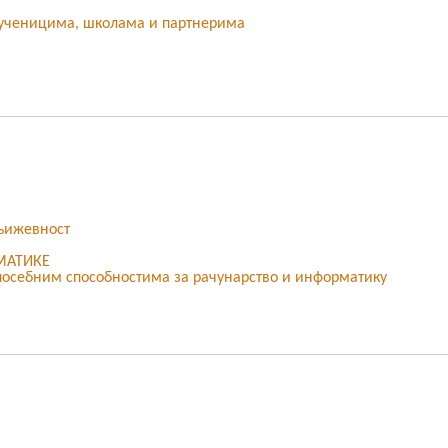
а ученицима, школама и партнерима
књижевност
МАТИКЕ
посебним способностима за рачунарство и информатику