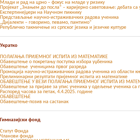
Млади и рад на црно – фокус на младе у ризику
Пројекат „Знањем до посла“ – каријерно саветовање: дебата с
Експертинејџери на Научном пикнику
Представљање научно-истраживачких радова ученика
„Дијалекти – говоримо, певамо, памтимо“
Републичко такмичење из српског језика и језичке културе
Укратко
ПОЛАГАЊА ПРИЈЕМНОГ ИСПИТА ИЗ МАТЕМАТИКЕ
Обавештење о покретању поступка избора уџбеника
Обавештење ученицима првог разреда
Промоција научно-истраживачких радова ученика из области 
Прелиминарни резултати пријемног испита из математике
ОБАВЕШТЕЊЕ У ВЕЗИ ПОЛАГАЊА ПРИЈЕМНОГ ИСПИТА ИЗ МАТЕ
Oбавештење за пријаве за упис ученика у одељење ученика са 
Распоред часова за петак, 4.4.2025. године
ОБАВЕШТЕЊЕ
Обавештење-позив на састанак
Гимназијски фонд
Статут Фонда
Чланови фонда