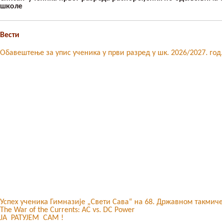
школе
Гимфест 14
Вести
Фонд
Обавештење за упис ученика у први разред у шк. 2026/2027. год
Јавне набавке
Успех ученика Гимназије „Свети Сава“ на 68. Државном такмич
The War of the Currents: AC vs. DC Power
ЈА РАТУЈЕМ САМ !