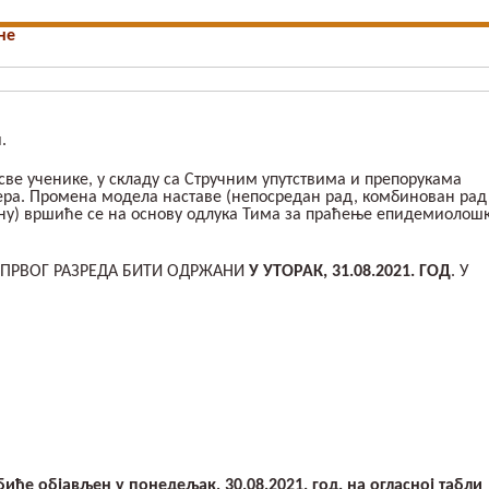
не
.
све ученике, у складу са Стручним упутствима и препорукама
ра. Промена модела наставе (непосредан рад, комбинован рад
ину) вршиће се на основу одлука Тима за праћење епидемиолош
ПРВОГ РАЗРЕДА БИТИ ОДРЖАНИ
У
УТОРАК
, 31.08.202
1
. ГОД
. У
е објављен у понедељак, 30.08.2021. год. на огласној табли