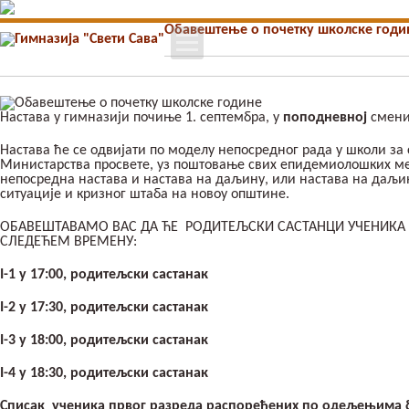
Обавештење о почетку школске годи
Почетна
Школа
Настава у гимназији почиње 1. септембра, у
поподневној
смени
Вести
Настава ће се одвијати по моделу непосредног рада у школи за 
Министарства просвете, уз поштовање свих епидемиолошких ме
непосредна настава и настава на даљину, или настава на даљ
ситуације и кризног штаба на новоу општине.
Упис
ОБАВЕШТАВАМО ВАС ДА ЋЕ РОДИТЕЉСКИ САСТАНЦИ УЧЕНИКА 
СЛЕДЕЋЕМ ВРЕМЕНУ:
Ученици
I-1 у 1
7
:
00
, родитељски састанак
Особље
I-2 у 1
7
:
3
0, родитељски састанак
Пројекти
I-3 у 1
8
:
0
0, родитељски састанак
I-4 у 1
8
:
3
0, родитељски састанак
Контакт
Списак ученика првог разреда распоређених по одељењима бић