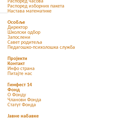
Распоред часова
Распоред изборних пакета
Настава математике
Особље
Директор
Школски одбор
Запослени
Савет родитеља
Педагошко-психолошка служба
Пројекти
Контакт
Инфо страна
Питајте нас
Гимфест 14
Фонд
О Фонду
Чланови Фонда
Статут Фонда
Јавне набавке