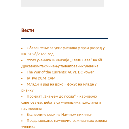
Контакт
Гимфест 14
Вести
Фонд
Јавне набавке
Обавештење за упис ученика у први разред у
шк. 2026/2027. год.
Успех ученика Гимназије „Свети Сава“ на 68.
Државном такмичењу талентованих ученика
The War of the Currents: AC vs. DC Power
ЈА РАТУЈЕМ САМ !
Млади и рад на црно – фокус на младе у
ризику
Пројекат „Знањем до посла“ – каријерно
саветовање: дебата са ученицима, школама и
партнерима
Експертинејџери на Научном пикнику
Представљање научно-истраживачких радова
ученика