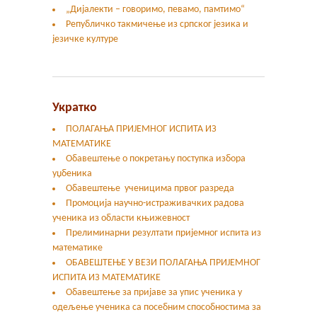
„Дијалекти – говоримо, певамо, памтимо“
Републичко такмичење из српског језика и
језичке културе
Укратко
ПОЛАГАЊА ПРИЈЕМНОГ ИСПИТА ИЗ
МАТЕМАТИКЕ
Обавештење о покретању поступка избора
уџбеника
Обавештење ученицима првог разреда
Промоција научно-истраживачких радова
ученика из области књижевност
Прелиминарни резултати пријемног испита из
математике
ОБАВЕШТЕЊЕ У ВЕЗИ ПОЛАГАЊА ПРИЈЕМНОГ
ИСПИТА ИЗ МАТЕМАТИКЕ
Oбавештење за пријаве за упис ученика у
одељење ученика са посебним способностима за