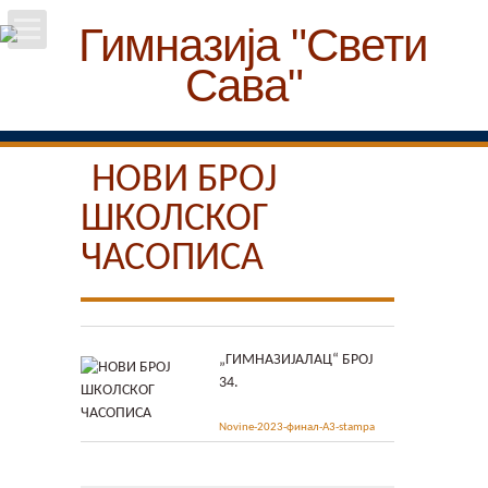
Почетна
Школа
НОВИ БРОЈ
ШКОЛСКОГ
Вести
ЧАСОПИСА
Упис
Ученици
„ГИМНАЗИЈАЛАЦ“ БРОЈ
Особље
34.
Novine-2023-финал-A3-stampa
Пројекти