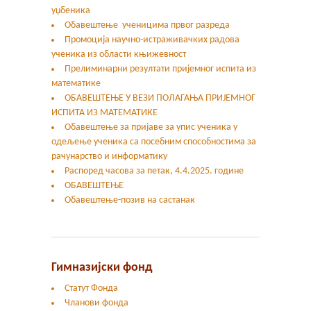
уџбеника
Обавештење ученицима првог разреда
Промоција научно-истраживачких радова
ученика из области књижевност
Прелиминарни резултати пријемног испита из
математике
ОБАВЕШТЕЊЕ У ВЕЗИ ПОЛАГАЊА ПРИЈЕМНОГ
ИСПИТА ИЗ МАТЕМАТИКЕ
Oбавештење за пријаве за упис ученика у
одељење ученика са посебним способностима за
рачунарство и информатику
Распоред часова за петак, 4.4.2025. године
ОБАВЕШТЕЊЕ
Обавештење-позив на састанак
Гимназијски фонд
Статут Фонда
Чланови фонда