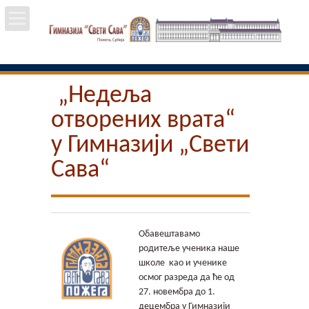
Почетна
„Недеља
Школа
отворених врата“
Вести
у Гимназији „Свети
Сава“
Упис
Ученици
Обавештавамо
Особље
родитеље ученика наше
школе као и ученике
осмог разреда да ће од
Пројекти
27. новембра до 1.
децембра у Гимназији