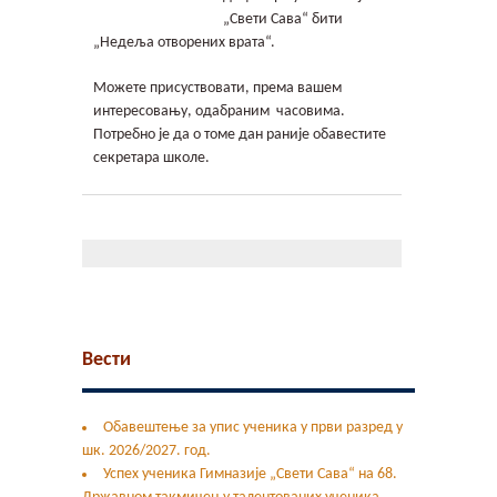
Контакт
„Свети Сава“ бити
„Недеља отворених врата“.
Гимфест 14
Можете присуствовати, према вашем
интересовању, одабраним часовима.
Фонд
Потребно је да о томе дан раније обавестите
секретара школе.
Јавне набавке
Вести
Обавештење за упис ученика у први разред у
шк. 2026/2027. год.
Успех ученика Гимназије „Свети Сава“ на 68.