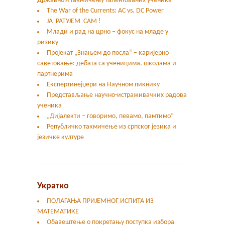
Државном такмичењу талентованих ученика
The War of the Currents: AC vs. DC Power
ЈА РАТУЈЕМ САМ !
Млади и рад на црно – фокус на младе у
ризику
Пројекат „Знањем до посла“ – каријерно
саветовање: дебата са ученицима, школама и
партнерима
Експертинејџери на Научном пикнику
Представљање научно-истраживачких радова
ученика
„Дијалекти – говоримо, певамо, памтимо“
Републичко такмичење из српског језика и
језичке културе
Укратко
ПОЛАГАЊА ПРИЈЕМНОГ ИСПИТА ИЗ
МАТЕМАТИКЕ
Обавештење о покретању поступка избора