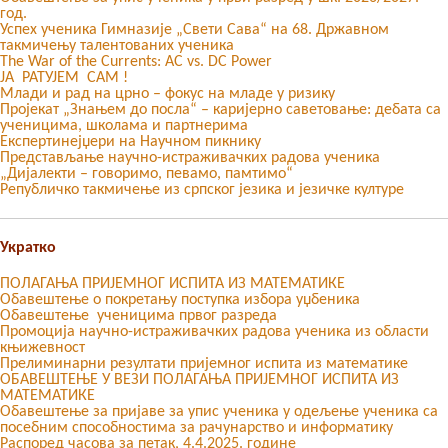
год.
Успех ученика Гимназије „Свети Сава“ на 68. Државном
такмичењу талентованих ученика
The War of the Currents: AC vs. DC Power
ЈА РАТУЈЕМ САМ !
Млади и рад на црно – фокус на младе у ризику
Пројекат „Знањем до посла“ – каријерно саветовање: дебата са
ученицима, школама и партнерима
Експертинејџери на Научном пикнику
Представљање научно-истраживачких радова ученика
„Дијалекти – говоримо, певамо, памтимо“
Републичко такмичење из српског језика и језичке културе
Укратко
ПОЛАГАЊА ПРИЈЕМНОГ ИСПИТА ИЗ МАТЕМАТИКЕ
Обавештење о покретању поступка избора уџбеника
Обавештење ученицима првог разреда
Промоција научно-истраживачких радова ученика из области
књижевност
Прелиминарни резултати пријемног испита из математике
ОБАВЕШТЕЊЕ У ВЕЗИ ПОЛАГАЊА ПРИЈЕМНОГ ИСПИТА ИЗ
МАТЕМАТИКЕ
Oбавештење за пријаве за упис ученика у одељење ученика са
посебним способностима за рачунарство и информатику
Распоред часова за петак, 4.4.2025. године