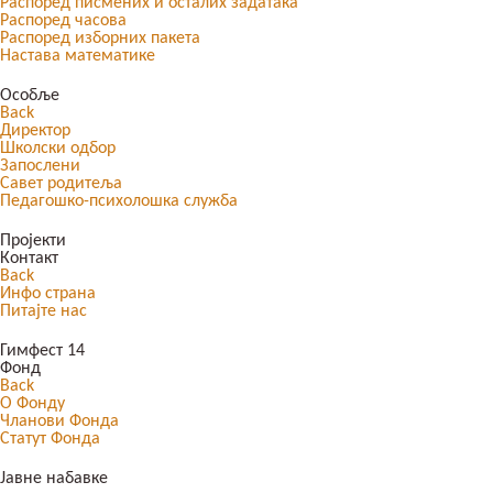
Распоред писмених и осталих задатака
Распоред часова
Распоред изборних пакета
Настава математике
Особље
Back
Директор
Школски одбор
Запослени
Савет родитеља
Педагошко-психолошка служба
Пројекти
Контакт
Back
Инфо страна
Питајте нас
Гимфест 14
Фонд
Back
О Фонду
Чланови Фонда
Статут Фонда
Јавне набавке