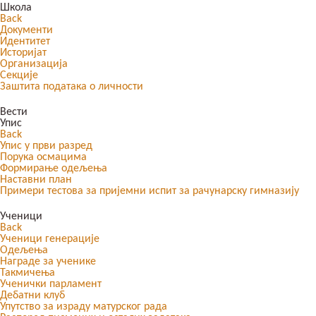
Школа
Back
Документи
Идентитет
Историјат
Организација
Секције
Заштита података о личности
Вести
Упис
Back
Упис у први разред
Порука осмацима
Формирање одељења
Наставни план
Примери тестова за пријемни испит за рачунарску гимназију
Ученици
Back
Ученици генерације
Одељења
Награде за ученике
Такмичења
Ученички парламент
Дебатни клуб
Упутство за израду матурског рада