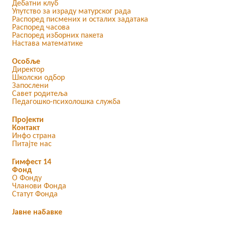
Дебатни клуб
Упутство за израду матурског рада
Распоред писмених и осталих задатака
Распоред часова
Распоред изборних пакета
Настава математике
Особље
Директор
Школски одбор
Запослени
Савет родитеља
Педагошко-психолошка служба
Пројекти
Контакт
Инфо страна
Питајте нас
Гимфест 14
Фонд
О Фонду
Чланови Фонда
Статут Фонда
Јавне набавке