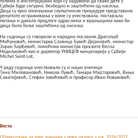
телима и институцијама који су задужени да свако дете у
Србији буде сигурно, безбедно и заштићено од насиља.
Деца су кроз опонашање скупштинске процедуре представила
резултате истраживања у коме су учествовала, постављла
питања и давала предлоге одраслима и вршњацима како би
деца била боље заштићена од насиља.
На седници су говорили и народни посланик Драгољуб
Мићуновић, министарка Славица Ђукић Дејановић, министар
Зоран Ђорђевић, помоћник министра просвете Весна
Недељковић као и директор УНИЦЕФ канцеларија у Србији
Michel Saint-Lot.
У раду седнице учествовали су и наши ученици
Тина Миловановић, Никола Лукић, Тамара Мајсторовић, Вања
Саватијевић, Стефан Јовићевић и професор Иван Новаковић.
Вести
Обавештење за упис ученика у први разред у шк. 2026/2027.