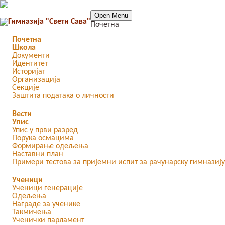
Open Menu
Почетна
Почетна
Школа
Документи
Идентитет
Историјат
Организација
Секције
Заштита података о личности
Вести
Упис
Упис у први разред
Порука осмацима
Формирање одељења
Наставни план
Примери тестова за пријемни испит за рачунарску гимназију
Ученици
Ученици генерације
Одељења
Награде за ученике
Такмичења
Ученички парламент