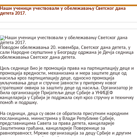
Наши ученици учествовали у обележавању Светског дана
детета 2017.
Поводом обележавања 20. новембра, Светског дана детета, у
сали Народне скупштине у Београду одржана је Дечја седница
обележавања Светског дана детета.
Циљ седнице био је промоција права на партиципацију деце и
промоција вредности, механизама и мера заштите деце од
насиља кроз партиципацију деце, односно промоција
укључивања деце и стручне јавности у припрему новог
стратешког оквира за заштиту деце од насиља. Организатор је
била организације Пријатељи деце Србије а УНИЦЕФ
канцеларија у Србији је подржала скуп кроз стручну и техничку
помоћ и подршку.
На седници, деца су овом се обратила присутним народним
посланицима, министрима у Влади Републике Србије,
представницима Савета за права детета, канцеларије
Заштитника грађана, канцеларије Поверенице за
равноправност, Мреже организација за децу Србије и другим