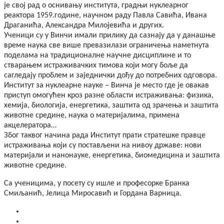
је свој рад о оснивању института, градњи нуклеарног
реактора 1959.године, научном раду Павла Савића, Ивана
Драганића, Александра Милојевића и других.
Ученици су у Винчи имали прилику да сазнају да у данашње
време наука све више превазилази ограничења наметнута
поделама на традиционалне научне дисциплине и то
стварањем истраживачких тимова који могу боље да
сагледају проблем и заједнички дођу до потребних одговора.
Институт за нуклеарне науке – Винча је место где је овакав
приступ омогућен кроз разне области истраживања: физика,
хемија, биологија, енергетика, заштита од зрачења и заштита
животне средине, наука о материјалима, примена
акцелератора…
Због таквог начина рада Институт прати стратешке правце
истраживања који су постављени на нивоу државе: нови
материјали и нанонауке, енергетика, биомедицина и заштита
животне средине.
Са ученицима, у посету су ишле и професорке Бранка
Смиљанић, Јелица Миросавић и Гордана Варница.