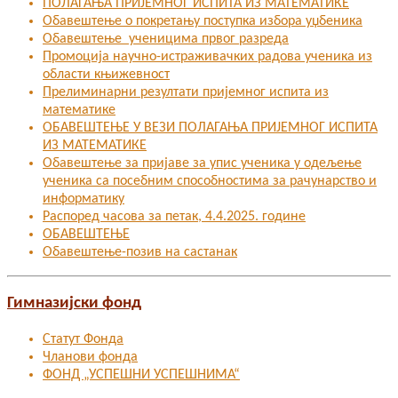
ПОЛАГАЊА ПРИЈЕМНОГ ИСПИТА ИЗ МАТЕМАТИКЕ
Обавештење о покретању поступка избора уџбеника
Обавештење ученицима првог разреда
Промоција научно-истраживачких радова ученика из
области књижевност
Прелиминарни резултати пријемног испита из
математике
ОБАВЕШТЕЊЕ У ВЕЗИ ПОЛАГАЊА ПРИЈЕМНОГ ИСПИТА
ИЗ МАТЕМАТИКЕ
Oбавештење за пријаве за упис ученика у одељење
ученика са посебним способностима за рачунарство и
информатику
Распоред часова за петак, 4.4.2025. године
ОБАВЕШТЕЊЕ
Обавештење-позив на састанак
Гимназијски фонд
Статут Фонда
Чланови фонда
ФОНД „УСПЕШНИ УСПЕШНИМА“