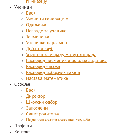
гимназију
Ученици
Back
Ученици генерације
Одељења
Награде за ученике
Такмичења
Ученички парламент
Дебатни клуб
Упутство за израду матурског рада
Распоред писмених и осталих задатака
Распоред часова
Распоред изборних пакета
Настава математике
Особље
Back
Директор
Школски одбор
Запослени
Савет родитеља
Педагошко-психолошка служба
Пројекти
Контакт