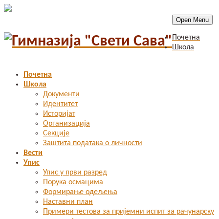
Open Menu
Почетна
Школа
Почетна
Школа
Документи
Идентитет
Историјат
Организација
Секције
Заштита података о личности
Вести
Упис
Упис у први разред
Порука осмацима
Формирање одељења
Наставни план
Примери тестова за пријемни испит за рачунарску