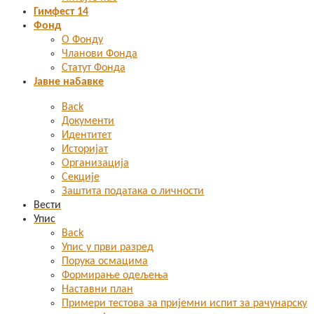
Гимфест 14
Фонд
О Фонду
Чланови Фонда
Статут Фонда
Јавне набавке
Back
Документи
Идентитет
Историјат
Организација
Секције
Заштита података о личности
Вести
Упис
Back
Упис у први разред
Порука осмацима
Формирање одељења
Наставни план
Примери тестова за пријемни испит за рачунарску