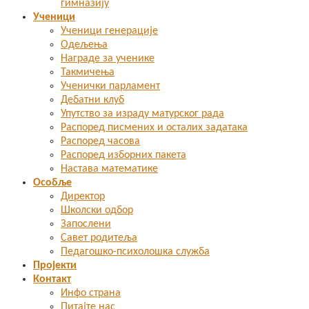
гимназију
Ученици
Ученици генерације
Одељења
Награде за ученике
Такмичења
Ученички парламент
Дебатни клуб
Упутство за израду матурског рада
Распоред писмених и осталих задатака
Распоред часова
Распоред изборних пакета
Настава математике
Особље
Директор
Школски одбор
Запослени
Савет родитеља
Педагошко-психолошка служба
Пројекти
Контакт
Инфо страна
Питајте нас