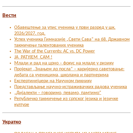
Вести
Обавештење за упис ученика у први разред у шк.
2026/2027. год.
Успех ученика Гимназије „Свети Сава“ на 68. Државном
такмичењу талентованих ученика
The War of the Currents: AC vs. DC Power
ЈА РАТУЈЕМ САМ !
Млади и рад на црно – фокус на младе у ризику
Пројекат „Знањем до посла“ – каријерно саветовање:
дебата са ученицима, школама и партнерима
Експертинејџери на Научном пикнику
Представљање научно-истраживачких радова ученика
„Дијалекти – говоримо, певамо, памтимо“
Републичко такмичење из српског језика и језичке
културе
Укратко