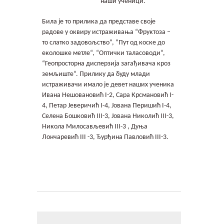
наши ученици.
Контакт
Била је то прилика да представе своје
Гимфест 14
радове у оквиру истраживања “Фруктоза –
то слатко задовољство“, “Пут од коске до
еколошке метле“, “Оптички таласоводи“,
Фонд
“Геопросторна дисперзија загађивача кроз
земљиште“. Прилику да буду млади
Јавне набавке
истраживачи имало је девет наших ученика
Ивана Нешовановић I-2, Сара Крсмановић I-
4, Петар Јеверичић I-4, Јована Перишић I-4,
Селена Бошковић III-3, Јована Николић III-3,
Никола Милосављевић III-3 , Дуња
Лончаревић III -3, Ђурђина Павловић III-3.