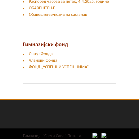
Распоред часова за петак, 4.4.2025. године
ОБАВЕШТЕЊЕ
Обавештење-позив на састанак
Гимназијски фонд
Статут Фонда
Чланови фонда
ФОНД „УСПЕШНИ УСПЕШНИМА“
Гимназија "Свети Сава" Пожега.