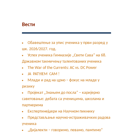
Вести
Обавештење за упис ученика у први разред у
шк. 2026/2027. год.
Успех ученика Гимназије „Свети Сава“ на 68.
Државном такмичењу талентованих ученика
The War of the Currents: AC vs. DC Power
ЈА РАТУЈЕМ САМ !
Млади и рад на црно – фокус на младе у
ризику
Пројекат „Знањем до посла“ – каријерно
саветовање: дебата са ученицима, школама и
партнерима
Експертинејџери на Научном пикнику
Представљање научно-истраживачких радова
ученика
„Дијалекти – говоримо, певамо, памтимо“