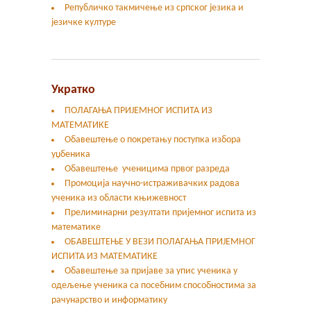
Републичко такмичење из српског језика и
језичке културе
Укратко
ПОЛАГАЊА ПРИЈЕМНОГ ИСПИТА ИЗ
МАТЕМАТИКЕ
Обавештење о покретању поступка избора
уџбеника
Обавештење ученицима првог разреда
Промоција научно-истраживачких радова
ученика из области књижевност
Прелиминарни резултати пријемног испита из
математике
ОБАВЕШТЕЊЕ У ВЕЗИ ПОЛАГАЊА ПРИЈЕМНОГ
ИСПИТА ИЗ МАТЕМАТИКЕ
Oбавештење за пријаве за упис ученика у
одељење ученика са посебним способностима за
рачунарство и информатику