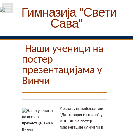
Почетна
Школа
Наши ученици на
постер
Вести
презентацијама у
Упис
Винчи
Ученици
Особље
У оквиру манифестације
“Дан отворених врата“ у
Пројекти
ИНН Винча постер
презентације су имали и