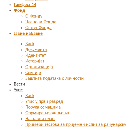
Гимфест 14
Фонд
О Фонду
Чланови Фонда
Статут Фонда
Јавне набавке
Back
Документи
Идентитет
Историјат
Организација
Секције
Заштита података о личности
Вести
Упис
Back
Упис у први разред
Порука осмацима
Формирање одељења
Наставни план
Примери тестова за пријемни испит за рачунарску