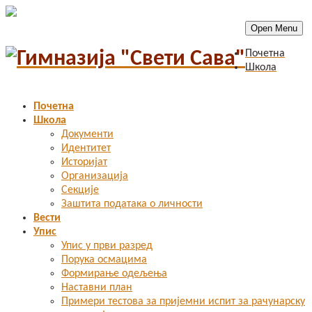
Open Menu
Почетна
Школа
Почетна
Школа
Документи
Идентитет
Историјат
Организација
Секције
Заштита података о личности
Вести
Упис
Упис у први разред
Порука осмацима
Формирање одељења
Наставни план
Примери тестова за пријемни испит за рачунарску