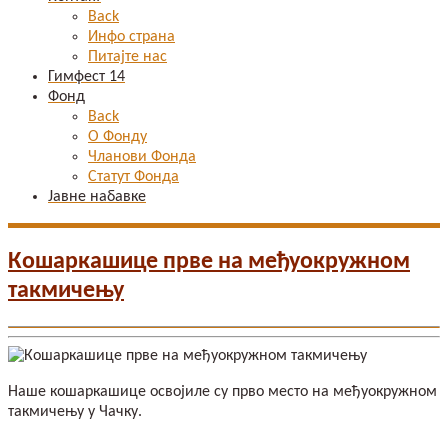
Back
Инфо страна
Питајте нас
Гимфест 14
Фонд
Back
О Фонду
Чланови Фонда
Статут Фонда
Јавне набавке
Кошаркашице прве на међуокружном
такмичењу
Наше кошаркашице освојиле су прво место на међуокружном
такмичењу у Чачку.