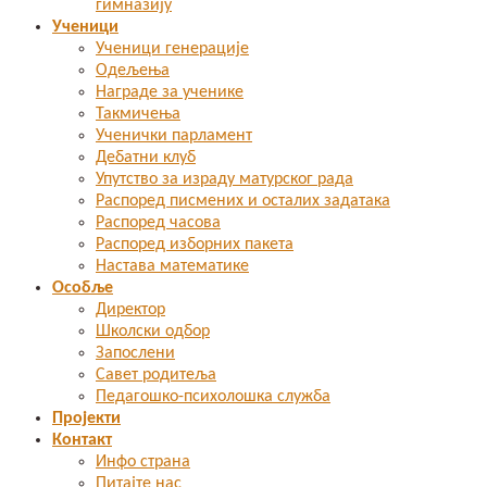
гимназију
Ученици
Ученици генерације
Одељења
Награде за ученике
Такмичења
Ученички парламент
Дебатни клуб
Упутство за израду матурског рада
Распоред писмених и осталих задатака
Распоред часова
Распоред изборних пакета
Настава математике
Особље
Директор
Школски одбор
Запослени
Савет родитеља
Педагошко-психолошка служба
Пројекти
Контакт
Инфо страна
Питајте нас