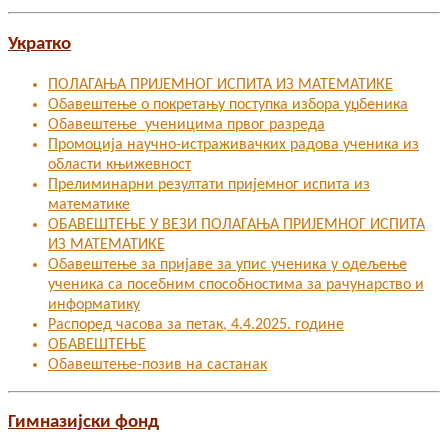
Укратко
ПОЛАГАЊА ПРИЈЕМНОГ ИСПИТА ИЗ МАТЕМАТИКЕ
Обавештење о покретању поступка избора уџбеника
Обавештење ученицима првог разреда
Промоција научно-истраживачких радова ученика из
области књижевност
Прелиминарни резултати пријемног испита из
математике
ОБАВЕШТЕЊЕ У ВЕЗИ ПОЛАГАЊА ПРИЈЕМНОГ ИСПИТА
ИЗ МАТЕМАТИКЕ
Oбавештење за пријаве за упис ученика у одељење
ученика са посебним способностима за рачунарство и
информатику
Распоред часова за петак, 4.4.2025. године
ОБАВЕШТЕЊЕ
Обавештење-позив на састанак
Гимназијски фонд