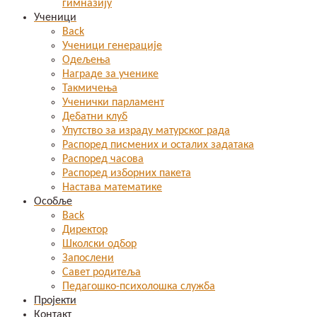
гимназију
Ученици
Back
Ученици генерације
Одељења
Награде за ученике
Такмичења
Ученички парламент
Дебатни клуб
Упутство за израду матурског рада
Распоред писмених и осталих задатака
Распоред часова
Распоред изборних пакета
Настава математике
Особље
Back
Директор
Школски одбор
Запослени
Савет родитеља
Педагошко-психолошка служба
Пројекти
Контакт