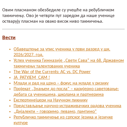
Овим пласманом обезбедиле су учешће на ребубличком
такмичењу. Ово је четврти пут заредом да наше ученице
остварују пласман на овако висок ниво такмичења.
Вести
Обавештење за упис ученика у први разред у шк.
2026/2027. год.
Успех ученика Гимназије „Свети Сава“ на 68. Државном
такмичењу талентованих ученика
The War of the Currents: AC vs. DC Power
ЈА РАТУЈЕМ САМ !
Млади и рад на црно – фокус на младе у ризику
Пројекат „Знањем до посла“ – каријерно саветовање:
дебата са ученицима, школама и партнерима
Експертинејџери на Научном пикнику
Представљање научно-истраживачких радова ученика
„Дијалекти – говоримо, певамо, памтимо“
Републичко такмичење из српског језика и језичке
културе