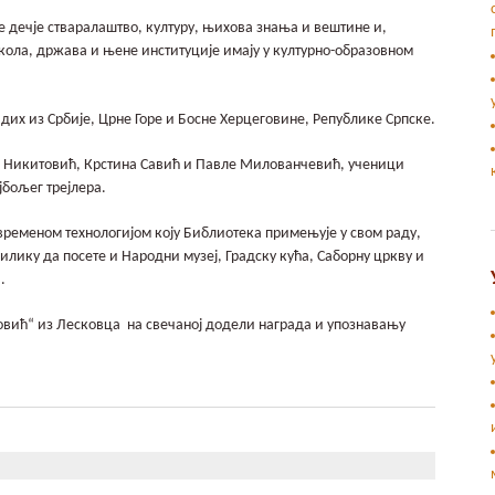
дечје стваралаштво, културу, њихова знања и вештине и,
школа, држава и њене институције имају у културно-образовном
дих из Србије, Црне Горе и Босне Херцеговине, Републике Српске.
а Никитовић, Крстина Савић и Павле Милованчевић, ученици
јбољег трејлера.
ременом технологијом коју Библиотека примењује у свом раду,
илику да посете и Народни музеј, Градску кућа, Саборну цркву и
а.
вић“ из Лесковца на свечаној додели награда и упознавању