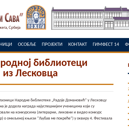
ЕНИЦИ
ОСОБЉЕ
ПРОЈЕКТИ
КОНТАКТ
ГИМФЕСТ 14
Ф
ародној библиотеци
 из Лесковца
аоници Народне библиотеке „Радоје Домановић” у Лесковцу
а је додела награда најуспешнијим ученицима који су
овали на конкурсима (литерарни, ликовни и видео конкурс
ер) о омиљеној књизи “Љубав ме покреће”) у оквиру 4. Фестивала