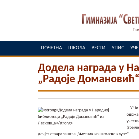
ПОЧЕТНА
ШКОЛА
ВЕСТИ
УПИС
УЧ
Додела награда у Н
„Радоје Домановић“
У Чит
одржан
учеств
(трејл
дечјег стваралаштва „Уметник из школске клупе“.