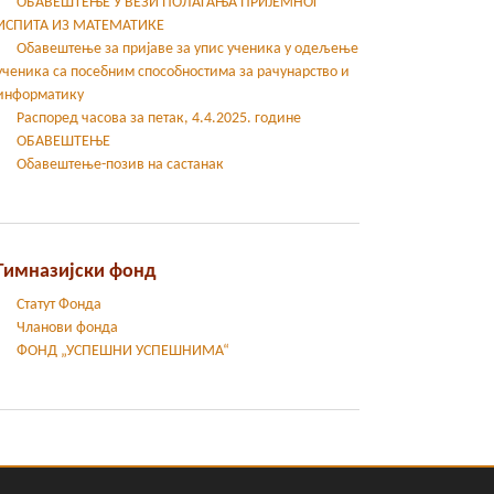
ОБАВЕШТЕЊЕ У ВЕЗИ ПОЛАГАЊА ПРИЈЕМНОГ
ИСПИТА ИЗ МАТЕМАТИКЕ
Oбавештење за пријаве за упис ученика у одељење
ученика са посебним способностима за рачунарство и
информатику
Распоред часова за петак, 4.4.2025. године
ОБАВЕШТЕЊЕ
Обавештење-позив на састанак
Гимназијски фонд
Статут Фонда
Чланови фонда
ФОНД „УСПЕШНИ УСПЕШНИМА“