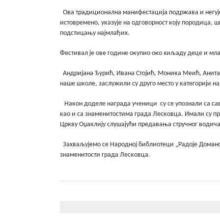
Ова традиционална манифестација подржава и негује 
истовремено, указује на одговорност коју породица, 
подстицању најмлађих.
Фестивал је ове године окупио око хиљаду деце и мла
Андријана Ђурић, Ивана Стојић, Моника Меић, Анит
наше школе, заслужили су друго место у категорији на
Након доделе награда ученици су се упознали са сав
као и са знаменитостима града Лесковца. Имали су пр
Цркву Оџаклију слушајући предавања стручног водич
Захваљујемо се Народној библиотеци „Радоје Домано
знаменитости града Лесковца.