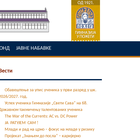
ОНД
ЈАВНЕ НАБАВКЕ
Вести
Обавештење за упис ученика у први разред у шк.
2026/2027. год.
Успех ученика Гимназије „Свети Сава“ на 68.
Државном такмичењу талентованих ученика
The War of the Currents: AC vs. DC Power
ЈА РАТУЈЕМ САМ !
Млади и рад на црно – фокус на младе у ризику
Пројекат „Знањем до посла“ – каријерно