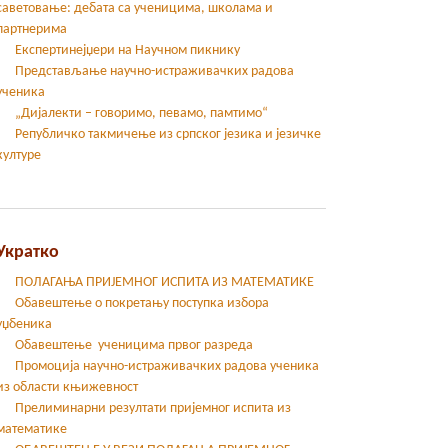
саветовање: дебата са ученицима, школама и
партнерима
Експертинејџери на Научном пикнику
Представљање научно-истраживачких радова
ученика
„Дијалекти – говоримо, певамо, памтимо“
Републичко такмичење из српског језика и језичке
културе
Укратко
ПОЛАГАЊА ПРИЈЕМНОГ ИСПИТА ИЗ МАТЕМАТИКЕ
Обавештење о покретању поступка избора
уџбеника
Обавештење ученицима првог разреда
Промоција научно-истраживачких радова ученика
из области књижевност
Прелиминарни резултати пријемног испита из
математике