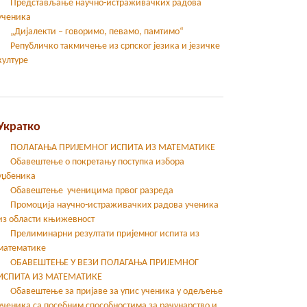
Представљање научно-истраживачких радова
ученика
„Дијалекти – говоримо, певамо, памтимо“
Републичко такмичење из српског језика и језичке
културе
Укратко
ПОЛАГАЊА ПРИЈЕМНОГ ИСПИТА ИЗ МАТЕМАТИКЕ
Обавештење о покретању поступка избора
уџбеника
Обавештење ученицима првог разреда
Промоција научно-истраживачких радова ученика
из области књижевност
Прелиминарни резултати пријемног испита из
математике
ОБАВЕШТЕЊЕ У ВЕЗИ ПОЛАГАЊА ПРИЈЕМНОГ
ИСПИТА ИЗ МАТЕМАТИКЕ
Oбавештење за пријаве за упис ученика у одељење
ученика са посебним способностима за рачунарство и