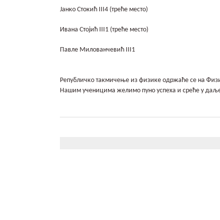
Јанко Стокић III4 (треће место)
Ивана Стојић III1 (треће место)
Павле Милованчевић III1
Републичко такмичење из физике одржаће се на Физич
Нашим ученицима желимо пуно успеха и среће у даљ