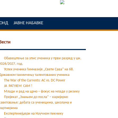
ОНД
ЈАВНЕ НАБАВКЕ
Вести
Обавештење за упис ученика у први разред у шк.
2026/2027. год.
Успех ученика Гимназије „Свети Сава“ на 68.
Државном такмичењу талентованих ученика
The War of the Currents: AC vs. DC Power
ЈА РАТУЈЕМ САМ !
Млади и рад на црно – фокус на младе у ризику
Пројекат „Знањем до посла“ – каријерно
саветовање: дебата са ученицима, школама и
партнерима
Експертинејџери на Научном пикнику