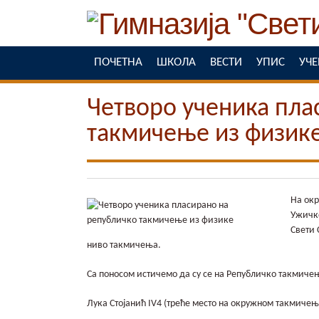
ПОЧЕТНА
ШКОЛА
ВЕСТИ
УПИС
УЧ
Четворо ученика пла
такмичење из физик
На окр
Ужичко
Свети 
ниво такмичења.
Са поносом истичемо да су се на Републичко такмиче
Лука Стојанић IV4 (треће место на окружном такмичењ