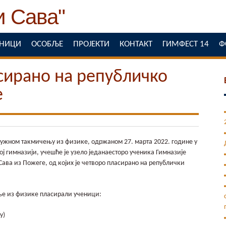
ЕНИЦИ
ОСОБЉЕ
ПРОЈЕКТИ
КОНТАКТ
ГИМФЕСТ 14
Ф
сирано на републичко
е
ужном такмичењу из физике, одржаном 27. марта 2022. године у
ј гимназији, учешће је узело једанаесторо ученика Гимназије
Сава из Пожеге, од којих је четворо пласирано на републички
ње из физике пласирали ученици:
у)