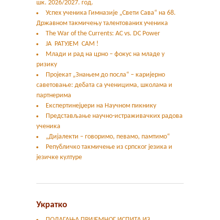
шк. 2026/2027. год.
Успех ученика Гимназије „Свети Сава“ на 68.
Државном такмичењу талентованих ученика
The War of the Currents: AC vs. DC Power
ЈА РАТУЈЕМ САМ !
Млади и рад на црно – фокус на младе у
ризику
Пројекат „Знањем до посла“ – каријерно
саветовање: дебата са ученицима, школама и
партнерима
Експертинејџери на Научном пикнику
Представљање научно-истраживачких радова
ученика
„Дијалекти – говоримо, певамо, памтимо“
Републичко такмичење из српског језика и
језичке културе
Укратко
ПОЛАГАЊА ПРИЈЕМНОГ ИСПИТА ИЗ