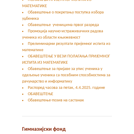
МАТЕМАТИКЕ
Обавештење о покретању поступка избора
уџбеника
Обавештење ученицима првог разреда
Промоција научно-истраживачких радова
ученика из области књижевност
Прелиминарни резултати пријемног испита из
математике
ОБАВЕШТЕЊЕ У ВЕЗИ ПОЛАГАЊА ПРИЈЕМНОГ
ИСПИТА ИЗ МАТЕМАТИКЕ
Oбавештење за пријаве за упис ученика у
одељење ученика са посебним способностима за
рачунарство и информатику
Распоред часова за петак, 4.4.2025. године
ОБАВЕШТЕЊЕ
Обавештење-позив на састанак
Гимназијски фонд