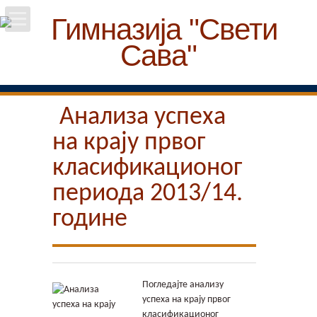
Почетна
Школа
Анализа успеха
на крају првог
Вести
класификационог
Упис
периода 2013/14.
Ученици
године
Особље
Пројекти
Погледајте анализу
успеха на крају првог
класификационог