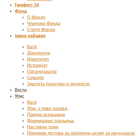
Гимфест 14
Фонд
О Фонду
Чланови Фонда
Статут Фонда
Јавне набавке
Back
Документи
Идентитет
Историјат
Организација
Секције
Заштита података о личности
Вести
Упис
Back
Упис у први разред
Порука осмацима
Формирање одељења
Наставни план
Примери тестова за пријемни испит за рачунарску