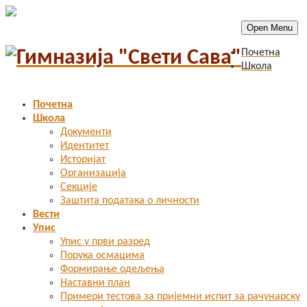
Open Menu
Почетна
Школа
Почетна
Школа
Документи
Идентитет
Историјат
Организација
Секције
Заштита података о личности
Вести
Упис
Упис у први разред
Порука осмацима
Формирање одељења
Наставни план
Примери тестова за пријемни испит за рачунарску