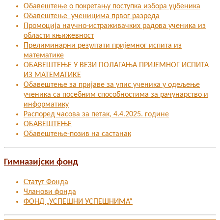
Обавештење о покретању поступка избора уџбеника
Обавештење ученицима првог разреда
Промоција научно-истраживачких радова ученика из
области књижевност
Прелиминарни резултати пријемног испита из
математике
ОБАВЕШТЕЊЕ У ВЕЗИ ПОЛАГАЊА ПРИЈЕМНОГ ИСПИТА
ИЗ МАТЕМАТИКЕ
Oбавештење за пријаве за упис ученика у одељење
ученика са посебним способностима за рачунарство и
информатику
Распоред часова за петак, 4.4.2025. године
ОБАВЕШТЕЊЕ
Обавештење-позив на састанак
Гимназијски фонд
Статут Фонда
Чланови фонда
ФОНД „УСПЕШНИ УСПЕШНИМА“