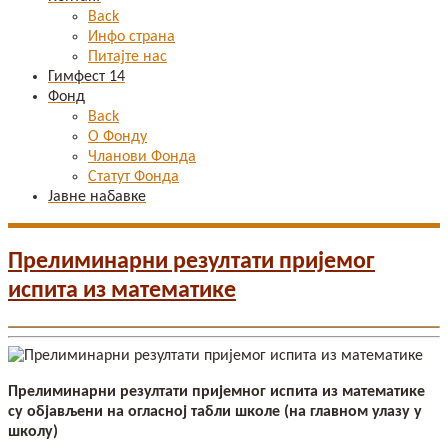
Back
Инфо страна
Питајте нас
Гимфест 14
Фонд
Back
О Фонду
Чланови Фонда
Статут Фонда
Јавне набавке
Прелиминарни резултати пријемог
испита из математике
Прелиминарни резултати пријемног испита из математике
су објављени на огласној табли школе (на главном улазу у
школу)