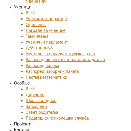
гимназију
Ученици
Back
Ученици генерације
Одељења
Награде за ученике
Такмичења
Ученички парламент
Дебатни клуб
Упутство за израду матурског рада
Распоред писмених и осталих задатака
Распоред часова
Распоред изборних пакета
Настава математике
Особље
Back
Директор
Школски одбор
Запослени
Савет родитеља
Педагошко-психолошка служба
Пројекти
Контакт