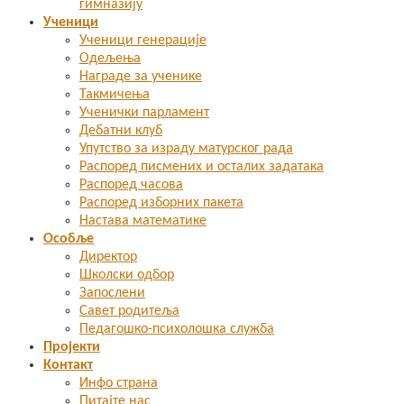
гимназију
Ученици
Ученици генерације
Одељења
Награде за ученике
Такмичења
Ученички парламент
Дебатни клуб
Упутство за израду матурског рада
Распоред писмених и осталих задатака
Распоред часова
Распоред изборних пакета
Настава математике
Особље
Директор
Школски одбор
Запослени
Савет родитеља
Педагошко-психолошка служба
Пројекти
Контакт
Инфо страна
Питајте нас