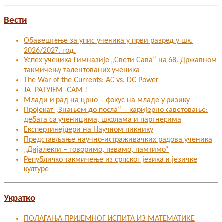
Вести
Обавештење за упис ученика у први разред у шк.
2026/2027. год.
Успех ученика Гимназије „Свети Сава“ на 68. Државном
такмичењу талентованих ученика
The War of the Currents: AC vs. DC Power
ЈА РАТУЈЕМ САМ !
Млади и рад на црно – фокус на младе у ризику
Пројекат „Знањем до посла“ – каријерно саветовање:
дебата са ученицима, школама и партнерима
Експертинејџери на Научном пикнику
Представљање научно-истраживачких радова ученика
„Дијалекти – говоримо, певамо, памтимо“
Републичко такмичење из српског језика и језичке
културе
Укратко
ПОЛАГАЊА ПРИЈЕМНОГ ИСПИТА ИЗ МАТЕМАТИКЕ